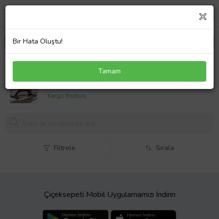
Bir Hata Oluştu!
VOIT Garantili Maxfit S1 Spinbike Direnç Ayarlı
Tamam
Ayarlanabilir Sele Ve Gidon (Siyah)
6100,
00 TL
Kargo Bedava
Filtrele
Sırala
Çiçeksepeti Mobil Uygulamamızı İndirin