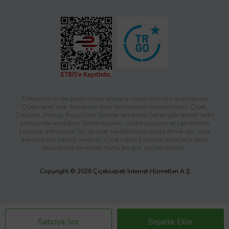
Türkiye’nin önde gelen online alışveriş sitesi ve mobil uygulaması
Çiçeksepeti’nde, ihtiyacınız olan tüm ürünleri bulabilirsiniz. Çiçek,
Çikolata, Hediye, Kişiye Özel Ürünler ve Hediye Setleri gibi birçok farklı
kategoride aradığınız binlerce ürünü sizlere sunuyor ve zamanında
kapınıza getiriyoruz! Siz de ister sevdiklerinizi mutlu etmek için, ister
kendiniz için sipariş verebilir; Çiçeksepeti Extra’nın fırsatlarla dolu
dünyasıyla tanışarak mutlu bir gün geçirebilirsiniz.
Copyright © 2026 Çiçeksepeti İnternet Hizmetleri A.Ş
Satıcıya Sor
Sepete Ekle