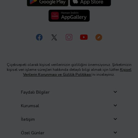
Çiçeksepeti olarak kişisel verilerinizin gizliliğini önemsiyoruz. Şirketimizin
kişisel veri işleme süreçleri hakkında detaylı bilgi almak için lütfen
Kişisel
Verilerin Korunması ve Gizlilik Politikası
’nı inceleyiniz.
Faydalı Bilgiler
Kurumsal
İletişim
Özel Günler