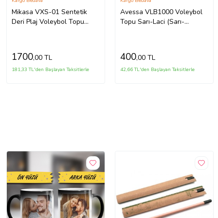
Kargo Bedava
Kargo Bedava
Mikasa VXS-01 Sentetik
Avessa VLB1000 Voleybol
Deri Plaj Voleybol Topu
Topu Sarı-Laci (Sarı-
(Siyah)
Lacivert)
1700
400
,00 TL
,00 TL
181,33 TL'den Başlayan Taksitlerle
42,66 TL'den Başlayan Taksitlerle