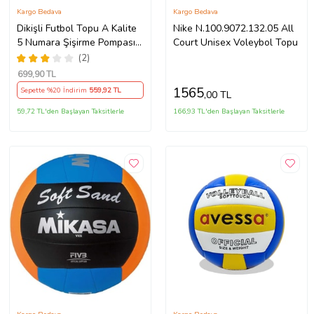
Kargo Bedava
Kargo Bedava
Dikişli Futbol Topu A Kalite
Nike N.100.9072.132.05 All
5 Numara Şişirme Pompası
Court Unisex Voleybol Topu
Hediyeli (Turuncu)
(2)
699
,90 TL
1565
Sepette %20 İndirim
559
,92 TL
,00 TL
59,72 TL'den Başlayan Taksitlerle
166,93 TL'den Başlayan Taksitlerle