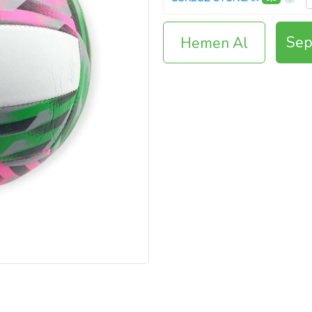
Sep
Hemen Al