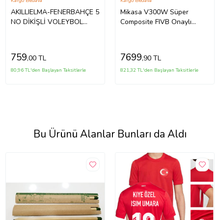
Kargo Bedava
Kargo Bedava
AKILLIELMA-FENERBAHÇE 5
Mikasa V300W Süper
NO DİKİŞLİ VOLEYBOL
Composite FIVB Onaylı
TOPU 504784 (Çok Renkli)
Voleybol Topu
759
7699
,00 TL
,90 TL
80,96 TL'den Başlayan Taksitlerle
821,32 TL'den Başlayan Taksitlerle
Bu Ürünü Alanlar Bunları da Aldı