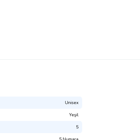
Unisex
Yeşil
5
5 Numara