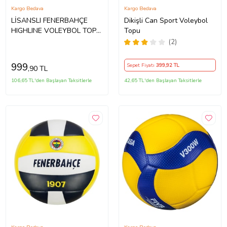
Kargo Bedava
Kargo Bedava
LİSANSLI FENERBAHÇE
Dikişli Can Sport Voleybol
HIGHLINE VOLEYBOL TOPU
Topu
NO:5
(2)
999
Sepet Fiyatı
399
,92 TL
,90 TL
106,65 TL'den Başlayan Taksitlerle
42,65 TL'den Başlayan Taksitlerle