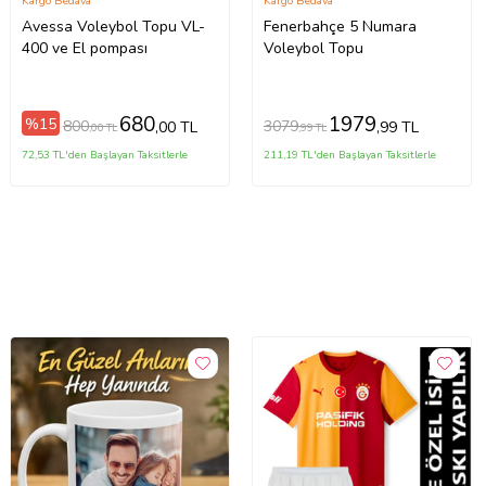
Kargo Bedava
Kargo Bedava
Avessa Voleybol Topu VL-
Fenerbahçe 5 Numara
400 ve El pompası
Voleybol Topu
680
1979
%15
800
3079
,00 TL
,99 TL
,00 TL
,99 TL
72,53 TL'den Başlayan Taksitlerle
211,19 TL'den Başlayan Taksitlerle