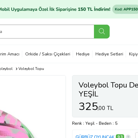
rim Amacı
Orkide / Saksı Çiçekleri
Hediye
Hediye Setleri
Kişi
oleybol
Voleybol Topu
Voleybol Topu De
YEŞİL
325
,00 TL
Renk
: Yeşil
-
Beden
: 5
GÜRBÜZ OYUNCAK
9,3