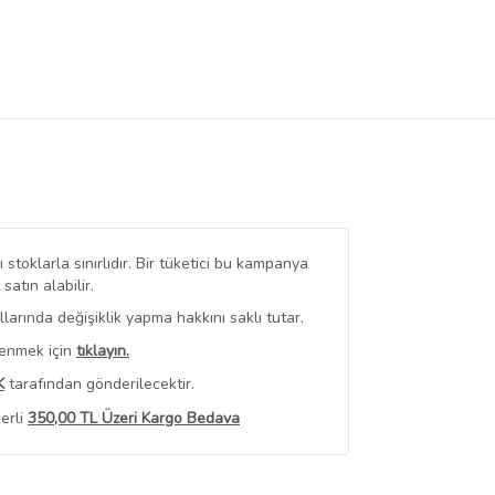
stoklarla sınırlıdır. Bir tüketici bu kampanya
tın alabilir.
arında değişiklik yapma hakkını saklı tutar.
renmek için
tıklayın.
K
tarafından gönderilecektir.
erli
350,00 TL Üzeri Kargo Bedava
 Görüntüle
iyat bilgileri, satıcı tarafından