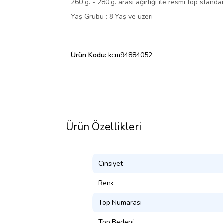
260 g. - 280 g. arası ağırlığı ile resmi top stand
Yaş Grubu : 8 Yaş ve üzeri
Ürün Kodu:
kcm94884052
Ürün Özellikleri
Cinsiyet
Renk
Top Numarası
Top Bedeni