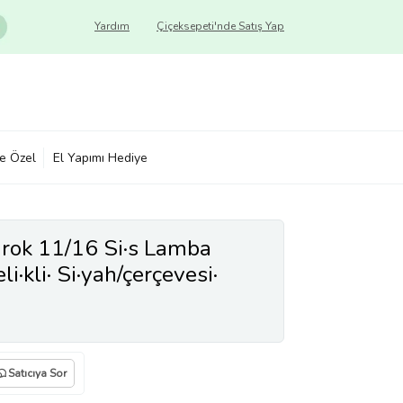
Yardım
Çiçeksepeti'nde Satış Yap
ye Özel
El Yapımı Hediye
ok 11/16 Si·s Lamba
i·kli· Si·yah/çerçevesi·
Satıcıya Sor