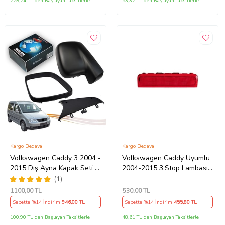
229,24 TL'den Başlayan Taksitlerle
53,32 TL'den Başlayan Taksitlerle
Kargo Bedava
Kargo Bedava
Volkswagen Caddy 3 2004 -
Volkswagen Caddy Uyumlu
2015 Dış Ayna Kapak Seti -
2004-2015 3.Stop Lambası
Sol 7E18575289 B9
2k0945087c
(1)
1100
,00 TL
530
,00 TL
Sepette %14 İndirim
946
,00 TL
Sepette %14 İndirim
455
,80 TL
100,90 TL'den Başlayan Taksitlerle
48,61 TL'den Başlayan Taksitlerle