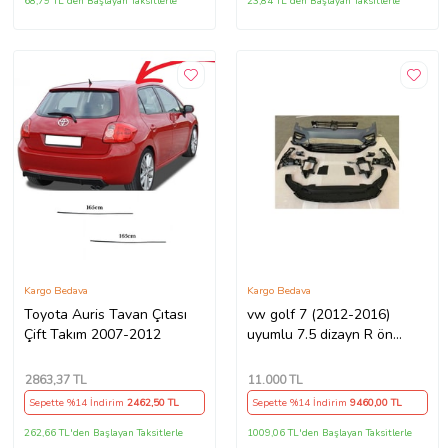
68,79 TL'den Başlayan Taksitlerle
23,84 TL'den Başlayan Taksitlerle
Kargo Bedava
Kargo Bedava
Toyota Auris Tavan Çıtası
vw golf 7 (2012-2016)
Çift Takım 2007-2012
uyumlu 7.5 dizayn R ön
tampon seti
2863
,37 TL
11.000
TL
Sepette %14 İndirim
2462
,50 TL
Sepette %14 İndirim
9460
,00 TL
262,66 TL'den Başlayan Taksitlerle
1009,06 TL'den Başlayan Taksitlerle