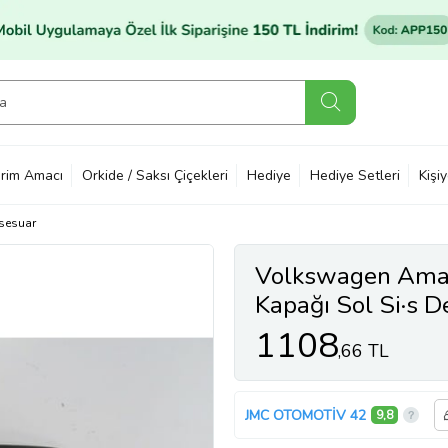
rim Amacı
Orkide / Saksı Çiçekleri
Hediye
Hediye Setleri
Kişi
sesuar
Volkswagen Amar
Kapağı Sol Si·s Del
Ni·kelajlı (Tw)
1108
,66 TL
JMC OTOMOTİV 42
9,8