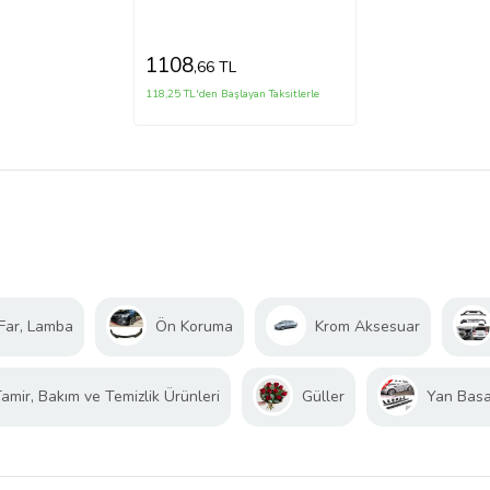
Deli·kli· Si·yah/çerçevesi·
Ni·kelajlı (Tw)
1108
,66 TL
118,25 TL'den Başlayan Taksitlerle
Far, Lamba
Ön Koruma
Krom Aksesuar
amir, Bakım ve Temizlik Ürünleri
Güller
Yan Bas