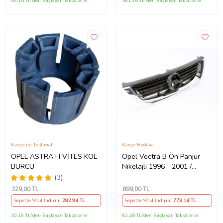
69,16 TL'den Başlayan Taksitlerle
581,36 TL'den Başlayan Taksitlerle
Kargo ile Teslimat
Kargo Bedava
OPEL ASTRA H VİTES KOL
Opel Vectra B Ön Panjur
BURCU
Nikelajlı 1996 - 2001 /
6320072 Nikelajlı
(3)
329
,00 TL
899
,00 TL
Sepette %14 İndirim
282
,94 TL
Sepette %14 İndirim
773
,14 TL
30,18 TL'den Başlayan Taksitlerle
82,46 TL'den Başlayan Taksitlerle