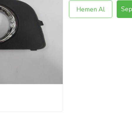
Sep
Hemen Al