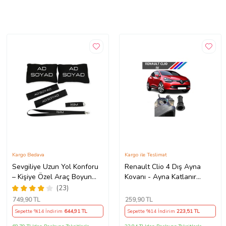
Kargo Bedava
Kargo ile Teslimat
Sevgiliye Uzun Yol Konforu
Renault Clio 4 Dış Ayna
– Kişiye Özel Araç Boyun
Kovanı - Ayna Katlanır
Yastığı & Kemer Pedi Hediye
Destek Parçası 1 Adet
(23)
Seti
490307706 M3625
749
,90 TL
259
,90 TL
Sepette %14 İndirim
644
,91 TL
Sepette %14 İndirim
223
,51 TL