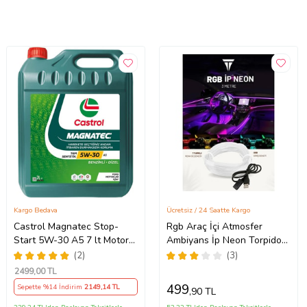
Kargo Bedava
Ücretsiz / 24 Saatte Kargo
Castrol Magnatec Stop-
Rgb Araç İçi Atmosfer
Start 5W-30 A5 7 lt Motor
Ambiyans İp Neon Torpido
Yağı Ü.T 2024
Led 3 Metre USB Girişli
(2)
(3)
2499
,00 TL
499
Sepette %14 İndirim
2149
,14 TL
,90 TL