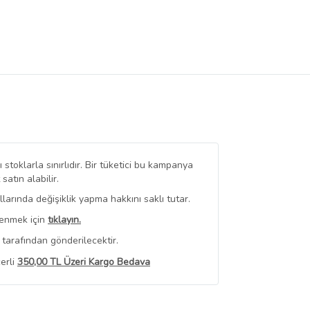
stoklarla sınırlıdır. Bir tüketici bu kampanya
tın alabilir.
arında değişiklik yapma hakkını saklı tutar.
renmek için
tıklayın.
tarafından gönderilecektir.
erli
350,00 TL Üzeri Kargo Bedava
 Görüntüle
iyat bilgileri, satıcı tarafından