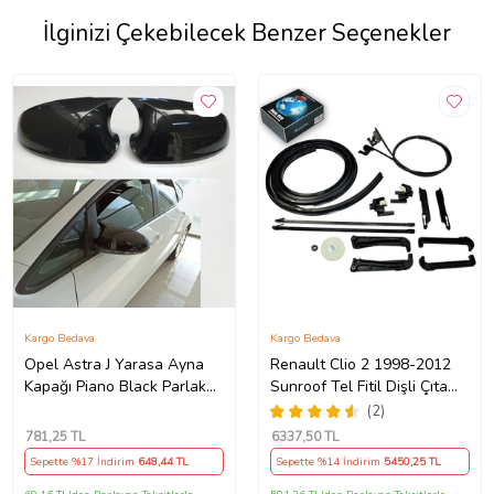
İlginizi Çekebilecek Benzer Seçenekler
Kargo Bedava
Kargo Bedava
Opel Astra J Yarasa Ayna
Renault Clio 2 1998-2012
Kapağı Piano Black Parlak
Sunroof Tel Fitil Dişli Çıta
Siyah
Ayak Seti
(2)
781
,25 TL
6337
,50 TL
Sepette %17 İndirim
648
,44 TL
Sepette %14 İndirim
5450
,25 TL