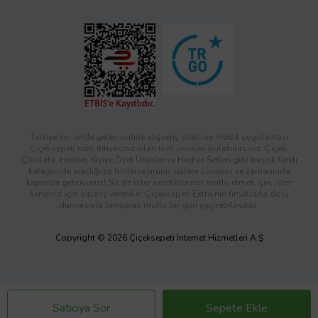
Türkiye’nin önde gelen online alışveriş sitesi ve mobil uygulaması
Çiçeksepeti’nde, ihtiyacınız olan tüm ürünleri bulabilirsiniz. Çiçek,
Çikolata, Hediye, Kişiye Özel Ürünler ve Hediye Setleri gibi birçok farklı
kategoride aradığınız binlerce ürünü sizlere sunuyor ve zamanında
kapınıza getiriyoruz! Siz de ister sevdiklerinizi mutlu etmek için, ister
kendiniz için sipariş verebilir; Çiçeksepeti Extra’nın fırsatlarla dolu
dünyasıyla tanışarak mutlu bir gün geçirebilirsiniz.
Copyright © 2026 Çiçeksepeti İnternet Hizmetleri A.Ş
Satıcıya Sor
Sepete Ekle