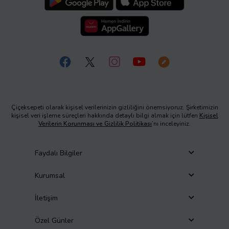
Çiçeksepeti olarak kişisel verilerinizin gizliliğini önemsiyoruz. Şirketimizin
kişisel veri işleme süreçleri hakkında detaylı bilgi almak için lütfen
Kişisel
Verilerin Korunması ve Gizlilik Politikası
’nı inceleyiniz.
Faydalı Bilgiler
Kurumsal
İletişim
Özel Günler