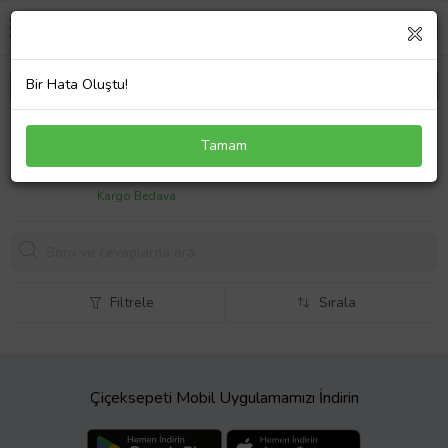
Bir Hata Oluştu!
Volkswagen Bora 99/05 Plaka Lambası
Tamam
608,
30 TL
Kargo Bedava
Filtrele
Sırala
Çiçeksepeti Mobil Uygulamamızı İndirin