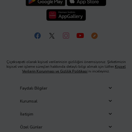
Çiçeksepeti olarak kişisel verilerinizin gizliliğini önemsiyoruz. Şirketimizin
kişisel veri işleme süreçleri hakkında detaylı bilgi almak için lütfen
Kişisel
Verilerin Korunması ve Gizlilik Politikası
’nı inceleyiniz.
Faydalı Bilgiler
Kurumsal
İletişim
Özel Günler