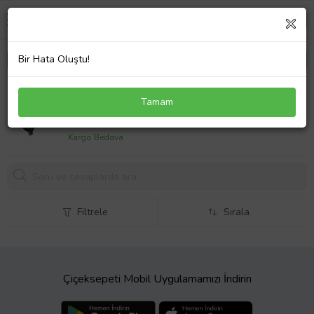
Bir Hata Oluştu!
VOLKSWAGEN CADDY- 04/10; ÖN AKS TAŞIYICI
Tamam
SAĞ (4 DELİKLİ)
5232,
68 TL
Kargo Bedava
Filtrele
Sırala
Çiçeksepeti Mobil Uygulamamızı İndirin