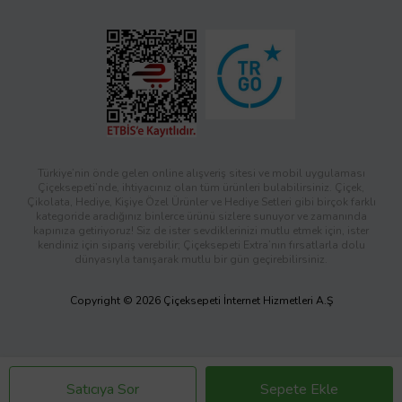
Türkiye’nin önde gelen online alışveriş sitesi ve mobil uygulaması
Çiçeksepeti’nde, ihtiyacınız olan tüm ürünleri bulabilirsiniz. Çiçek,
Çikolata, Hediye, Kişiye Özel Ürünler ve Hediye Setleri gibi birçok farklı
kategoride aradığınız binlerce ürünü sizlere sunuyor ve zamanında
kapınıza getiriyoruz! Siz de ister sevdiklerinizi mutlu etmek için, ister
kendiniz için sipariş verebilir; Çiçeksepeti Extra’nın fırsatlarla dolu
dünyasıyla tanışarak mutlu bir gün geçirebilirsiniz.
Copyright © 2026 Çiçeksepeti İnternet Hizmetleri A.Ş
Satıcıya Sor
Sepete Ekle