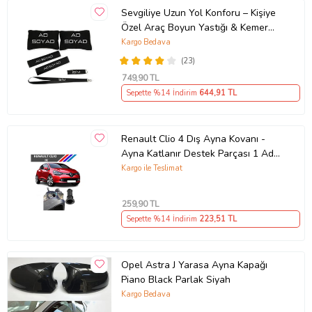
Sevgiliye Uzun Yol Konforu – Kişiye
Özel Araç Boyun Yastığı & Kemer
Pedi Hediye Seti
Kargo Bedava
(23)
749
,90 TL
Sepette %14 İndirim
644
,91 TL
Renault Clio 4 Dış Ayna Kovanı -
Ayna Katlanır Destek Parçası 1 Adet
490307706 M3625
Kargo ile Teslimat
259
,90 TL
Sepette %14 İndirim
223
,51 TL
Opel Astra J Yarasa Ayna Kapağı
Piano Black Parlak Siyah
Kargo Bedava