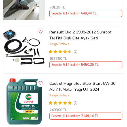
781
,25 TL
Sepette %17 İndirim
648
,44 TL
Renault Clio 2 1998-2012 Sunroof
Tel Fitil Dişli Çıta Ayak Seti
Kargo Bedava
(2)
6337
,50 TL
Sepette %14 İndirim
5450
,25 TL
Castrol Magnatec Stop-Start 5W-30
A5 7 lt Motor Yağı Ü.T 2024
Kargo Bedava
(2)
2499
,00 TL
Sepette %14 İndirim
2149
,14 TL