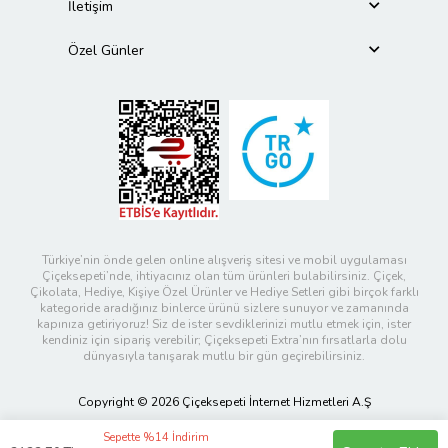
İletişim
Özel Günler
Türkiye’nin önde gelen online alışveriş sitesi ve mobil uygulaması
Çiçeksepeti’nde, ihtiyacınız olan tüm ürünleri bulabilirsiniz. Çiçek,
Çikolata, Hediye, Kişiye Özel Ürünler ve Hediye Setleri gibi birçok farklı
kategoride aradığınız binlerce ürünü sizlere sunuyor ve zamanında
kapınıza getiriyoruz! Siz de ister sevdiklerinizi mutlu etmek için, ister
kendiniz için sipariş verebilir; Çiçeksepeti Extra’nın fırsatlarla dolu
dünyasıyla tanışarak mutlu bir gün geçirebilirsiniz.
Copyright © 2026 Çiçeksepeti İnternet Hizmetleri A.Ş
Sepette %14 İndirim