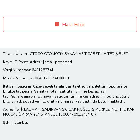
Hata Bildir
Ticaret Ünvanı: OTOCO OTOMOTİV SANAYİ VE TİCARET LİMİTED ŞİRKETİ
Kayıtlı E-Posta Adresi:
[email protected]
Vergi Numarası: 6491282741
Mersis Numarası: 0649128274100001
İletişim: Satıcının Çiçeksepeti tarafından teyit edilmiş iletişim bilgileri ile
birlikte tacir/esnaf/sanatkar olan satıcılar için merkez adresi;
tacir/esnaf/sanatkar olmayan satıcılar için merkez adresinin bulunduğu il
bilgisi, ad, soyad ve T.C. kimlik numarası kayıt altında bulunmaktadır.
Adres: İSTİKLAL MAH. ŞADIRVAN SK. ÇAKIROĞLU IŞ MERKEZI NO: 1 İÇ KAPI
NO: 140 ÜMRANİYE/ İSTANBUL 1500047091/341/TUR
Şehir: İstanbul