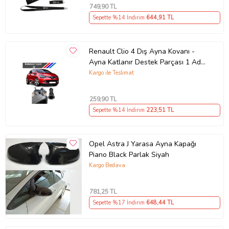
749
,90 TL
Sepette %14 İndirim
644
,91 TL
Renault Clio 4 Dış Ayna Kovanı -
Ayna Katlanır Destek Parçası 1 Adet
490307706 M3625
Kargo ile Teslimat
259
,90 TL
Sepette %14 İndirim
223
,51 TL
Opel Astra J Yarasa Ayna Kapağı
Piano Black Parlak Siyah
Kargo Bedava
781
,25 TL
Sepette %17 İndirim
648
,44 TL