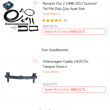
Renault Clio 2 1998-2012 Sunroof
Tel Fitil Dişli Çıta Ayak Seti
Kargo Bedava
(2)
6337
,50 TL
Sepette %14 İndirim
5450
,25 TL
Son Gezdikleriniz
Volkswagen Caddy 15/20 Ön
Tampon Demi·ri·
Kargo Bedava
3122
,70 TL
Sepette %14 İndirim
2685
,52 TL