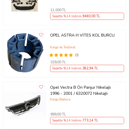
11.000
TL
Sepette %14 İndirim
9460
,00 TL
OPEL ASTRA H VİTES KOL BURCU
Kargo ile Teslimat
(3)
329
,00 TL
Sepette %14 İndirim
282
,94 TL
Opel Vectra B Ön Panjur Nikelajlı
1996 - 2001 / 6320072 Nikelajlı
Kargo Bedava
899
,00 TL
Sepette %14 İndirim
773
,14 TL