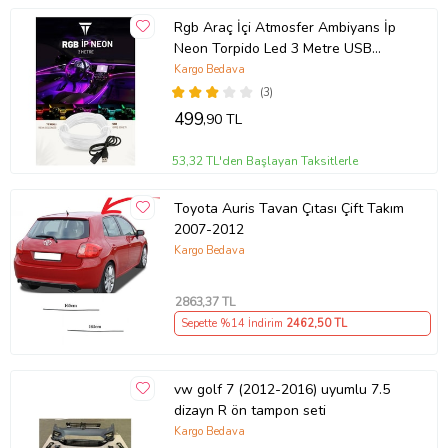
Rgb Araç İçi Atmosfer Ambiyans İp
Neon Torpido Led 3 Metre USB
Girişli
Kargo Bedava
(3)
499
,90 TL
53,32 TL'den Başlayan Taksitlerle
Toyota Auris Tavan Çıtası Çift Takım
2007-2012
Kargo Bedava
2863
,37 TL
Sepette %14 İndirim
2462
,50 TL
vw golf 7 (2012-2016) uyumlu 7.5
dizayn R ön tampon seti
Kargo Bedava