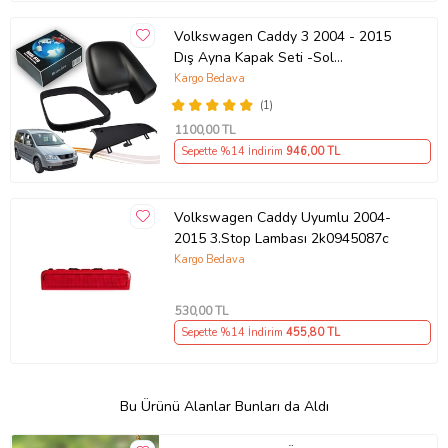
Volkswagen Caddy 3 2004 - 2015
Dış Ayna Kapak Seti -Sol
7E18575289 B9
Kargo Bedava
(1)
1100
,00 TL
Sepette %14 İndirim
946
,00 TL
Volkswagen Caddy Uyumlu 2004-
2015 3.Stop Lambası 2k0945087c
Kargo Bedava
530
,00 TL
Sepette %14 İndirim
455
,80 TL
Bu Ürünü Alanlar Bunları da Aldı