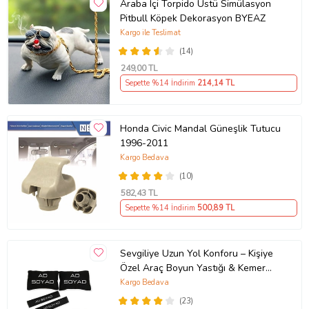
Araba Içi Torpido Üstü Simülasyon
Pitbull Köpek Dekorasyon BYEAZ
Kargo ile Teslimat
(14)
249
,00 TL
Sepette %14 İndirim
214
,14 TL
Honda Civic Mandal Güneşlik Tutucu
1996-2011
Kargo Bedava
(10)
582
,43 TL
Sepette %14 İndirim
500
,89 TL
Sevgiliye Uzun Yol Konforu – Kişiye
Özel Araç Boyun Yastığı & Kemer
Pedi Hediye Seti
Kargo Bedava
(23)