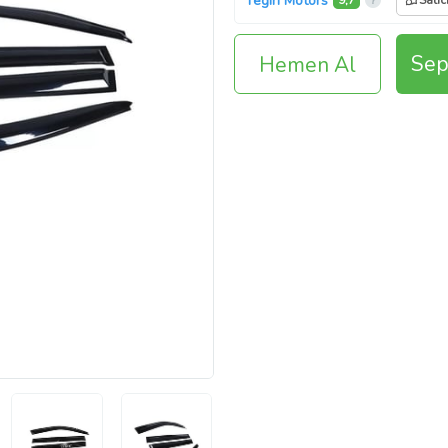
Tegin Motors
9,7
Satıc
Sep
Hemen Al