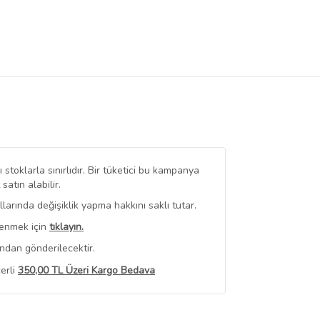
stoklarla sınırlıdır. Bir tüketici bu kampanya
tın alabilir.
arında değişiklik yapma hakkını saklı tutar.
renmek için
tıklayın.
ndan gönderilecektir.
erli
350,00 TL Üzeri Kargo Bedava
 Görüntüle
iyat bilgileri, satıcı tarafından