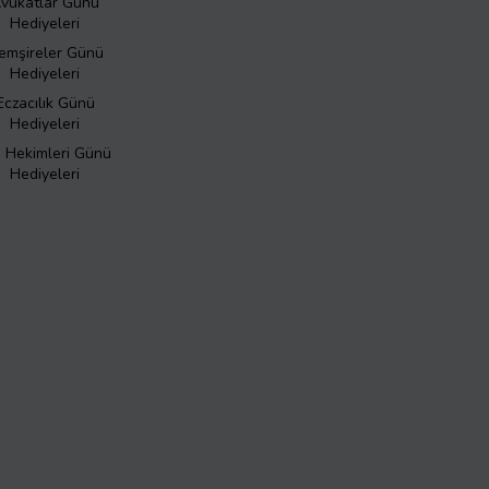
vukatlar Günü
Hediyeleri
emşireler Günü
Hediyeleri
Eczacılık Günü
Hediyeleri
ş Hekimleri Günü
Hediyeleri