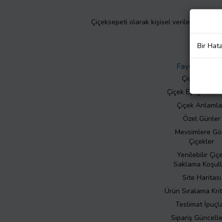
Çiçeksepeti olarak kişisel verilerinizin giz
Bir Hat
Faydalı Bilgil
Çiçek Bakımı
Çiçek Eşliğinde N
Çiçek Anlamla
Özel Günler
Mevsimlere Gö
Çiçekler
Yenilebilir Çiç
Saklama Koşull
Site Haritası
Ürün Sıralama Krit
Teslimat İpuçla
Sipariş Güncell