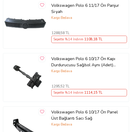
Volkswagen Polo 6 11/17 Ön Panjur
Si·yah
Kargo Bedava
1288
,58 TL
Sepette %14 İndirim
1108
,18 TL
Volkswagen Polo 6 10/17 Ön Kapı
Durdurucusu Sağ/sol Aynı (Adet)
(Kapı Gergi·si·)
Kargo Bedava
1295
,52 TL
Sepette %14 İndirim
1114
,15 TL
Volkswagen Polo 6 10/17 Ön Panel
Üst Bağlantı Sacı Sağ
Kargo Bedava