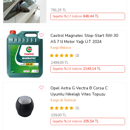
781
,25 TL
Sepette %17 İndirim
648
,44 TL
Castrol Magnatec Stop-Start 5W-30
A5 7 lt Motor Yağı Ü.T 2024
Kargo Bedava
(2)
2499
,00 TL
Sepette %14 İndirim
2149
,14 TL
Opel Astra G Vectra B Corsa C
Uyumlu Nikelajlı Vites Topuzu
Kargo ile Teslimat
(1)
239
,00 TL
Sepette %14 İndirim
205
,54 TL