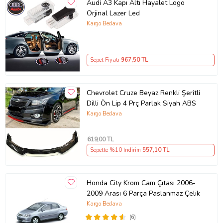
Audi A3 Kapı Altı Hayalet Logo
Orjinal Lazer Led
Kargo Bedava
Sepet Fiyatı
967
,50 TL
Chevrolet Cruze Beyaz Renkli Şeritli
Dilli Ön Lip 4 Prç Parlak Siyah ABS
Kargo Bedava
619
,00 TL
Sepette %10 İndirim
557
,10 TL
Honda City Krom Cam Çıtası 2006-
2009 Arası 6 Parça Paslanmaz Çelik
Kargo Bedava
(6)