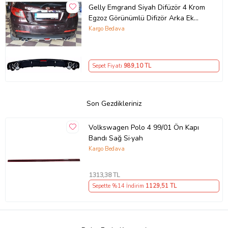
Gelly Emgrand Siyah Difüzör 4 Krom
Egzoz Görünümlü Difizör Arka Ek
Body Kit
Kargo Bedava
Sepet Fiyatı
989
,10 TL
Son Gezdikleriniz
Volkswagen Polo 4 99/01 Ön Kapı
Bandı Sağ Si·yah
Kargo Bedava
1313
,38 TL
Sepette %14 İndirim
1129
,51 TL