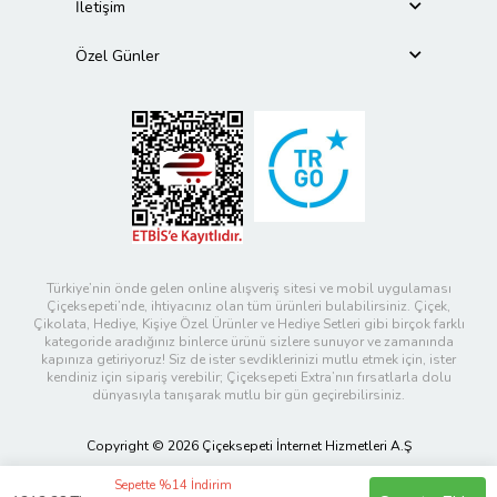
İletişim
Özel Günler
Türkiye’nin önde gelen online alışveriş sitesi ve mobil uygulaması
Çiçeksepeti’nde, ihtiyacınız olan tüm ürünleri bulabilirsiniz. Çiçek,
Çikolata, Hediye, Kişiye Özel Ürünler ve Hediye Setleri gibi birçok farklı
kategoride aradığınız binlerce ürünü sizlere sunuyor ve zamanında
kapınıza getiriyoruz! Siz de ister sevdiklerinizi mutlu etmek için, ister
kendiniz için sipariş verebilir; Çiçeksepeti Extra’nın fırsatlarla dolu
dünyasıyla tanışarak mutlu bir gün geçirebilirsiniz.
Copyright © 2026 Çiçeksepeti İnternet Hizmetleri A.Ş
Sepette %14 İndirim