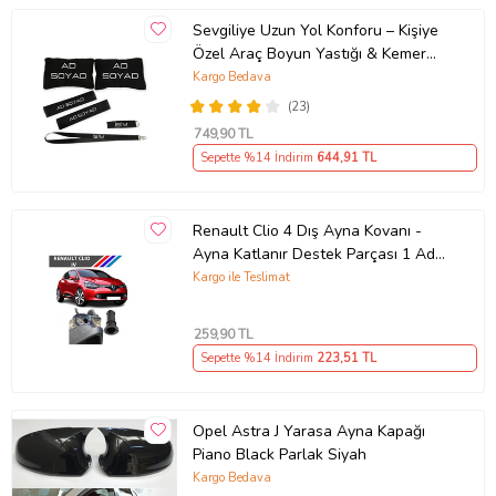
Sevgiliye Uzun Yol Konforu – Kişiye
Özel Araç Boyun Yastığı & Kemer
Pedi Hediye Seti
Kargo Bedava
(23)
749
,90 TL
Sepette %14 İndirim
644
,91 TL
Renault Clio 4 Dış Ayna Kovanı -
Ayna Katlanır Destek Parçası 1 Adet
490307706 M3625
Kargo ile Teslimat
259
,90 TL
Sepette %14 İndirim
223
,51 TL
Opel Astra J Yarasa Ayna Kapağı
Piano Black Parlak Siyah
Kargo Bedava