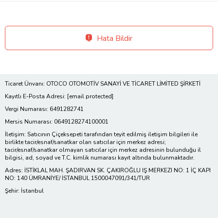
Hata Bildir
Ticaret Ünvanı: OTOCO OTOMOTİV SANAYİ VE TİCARET LİMİTED ŞİRKETİ
Kayıtlı E-Posta Adresi:
[email protected]
Vergi Numarası: 6491282741
Mersis Numarası: 0649128274100001
İletişim: Satıcının Çiçeksepeti tarafından teyit edilmiş iletişim bilgileri ile
birlikte tacir/esnaf/sanatkar olan satıcılar için merkez adresi;
tacir/esnaf/sanatkar olmayan satıcılar için merkez adresinin bulunduğu il
bilgisi, ad, soyad ve T.C. kimlik numarası kayıt altında bulunmaktadır.
Adres: İSTİKLAL MAH. ŞADIRVAN SK. ÇAKIROĞLU IŞ MERKEZI NO: 1 İÇ KAPI
NO: 140 ÜMRANİYE/ İSTANBUL 1500047091/341/TUR
Şehir: İstanbul