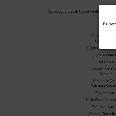
Çiçeksepeti olarak kişisel verilerinizin giz
Bir Hat
Faydalı Bilgil
Çiçek Bakımı
Çiçek Eşliğinde N
Çiçek Anlamla
Özel Günler
Mevsimlere Gö
Çiçekler
Yenilebilir Çiç
Saklama Koşull
Site Haritası
Ürün Sıralama Krit
Teslimat İpuçla
Sipariş Güncell