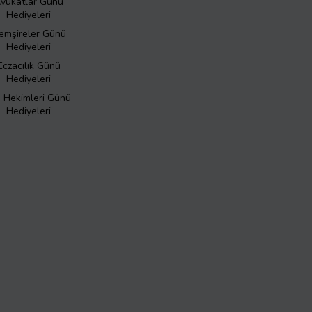
vukatlar Günü
Hediyeleri
emşireler Günü
Hediyeleri
Eczacılık Günü
Hediyeleri
ş Hekimleri Günü
Hediyeleri