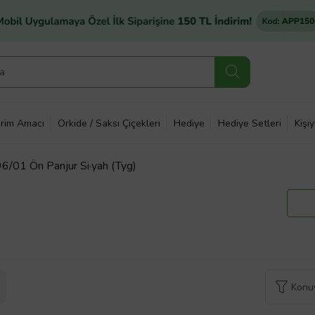
rim Amacı
Orkide / Saksı Çiçekleri
Hediye
Hediye Setleri
Kişi
6/01 Ön Panjur Si·yah (Tyg)
Konuy