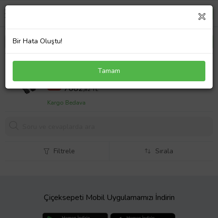
Bir Hata Oluştu!
Volkswagen Touran 2010-2015 Arası ile uyumlu
Tamam
ACE-1 Ara Atkı Tavan Barı SİYAH 3 ADET BAR
8853,53 TL
%20
7082,
82 TL
Kargo Bedava
Filtrele
Sırala
Çiçeksepeti Mobil Uygulamamızı İndirin