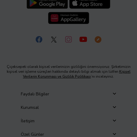
Çiçeksepeti olarak kişisel verilerinizin gizliliğini önemsiyoruz. Şirketimizin
kişisel veri işleme süreçleri hakkında detaylı bilgi almak için lütfen
Kişisel
Verilerin Korunması ve Gizlilik Politikası
’nı inceleyiniz.
Faydalı Bilgiler
Kurumsal
İletişim
Özel Günler