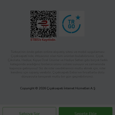
Türkiye’nin önde gelen online alışveriş sitesi ve mobil uygulaması
Çiçeksepeti’nde, ihtiyacınız olan tüm ürünleri bulabilirsiniz. Çiçek,
Çikolata, Hediye, Kişiye Özel Ürünler ve Hediye Setleri gibi birçok farklı
kategoride aradığınız binlerce ürünü sizlere sunuyor ve zamanında
kapınıza getiriyoruz! Siz de ister sevdiklerinizi mutlu etmek için, ister
kendiniz için sipariş verebilir; Çiçeksepeti Extra’nın fırsatlarla dolu
dünyasıyla tanışarak mutlu bir gün geçirebilirsiniz.
Copyright © 2026 Çiçeksepeti İnternet Hizmetleri A.Ş
Satıcıya Sor
Sepete Ekle