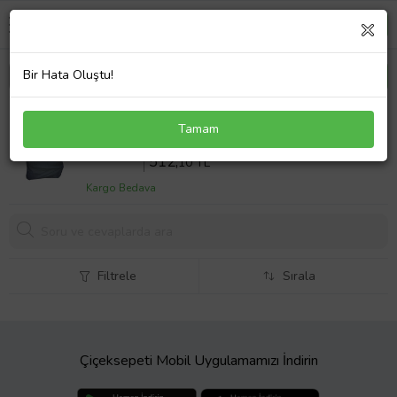
Bir Hata Oluştu!
VOLTA VM4 + 1500W 3 Tekerlekli 1 Kişilik Elektrikli
Tamam
Motosiklet Motor Koruma Brandası Ultra Dayanıklı
Sepette %10 İndirim
569
,00 TL
512,
10 TL
Kargo Bedava
Filtrele
Sırala
Çiçeksepeti Mobil Uygulamamızı İndirin