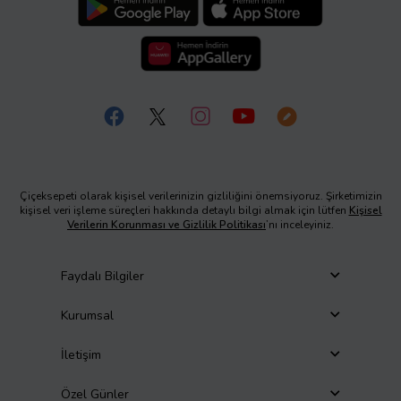
Çiçeksepeti olarak kişisel verilerinizin gizliliğini önemsiyoruz. Şirketimizin
kişisel veri işleme süreçleri hakkında detaylı bilgi almak için lütfen
Kişisel
Verilerin Korunması ve Gizlilik Politikası
’nı inceleyiniz.
Faydalı Bilgiler
Kurumsal
İletişim
Özel Günler