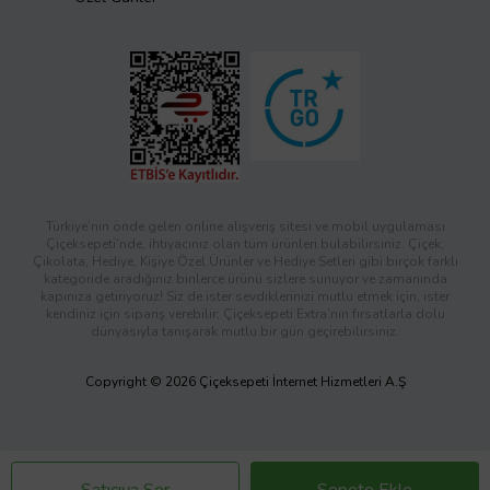
Türkiye’nin önde gelen online alışveriş sitesi ve mobil uygulaması
Çiçeksepeti’nde, ihtiyacınız olan tüm ürünleri bulabilirsiniz. Çiçek,
Çikolata, Hediye, Kişiye Özel Ürünler ve Hediye Setleri gibi birçok farklı
kategoride aradığınız binlerce ürünü sizlere sunuyor ve zamanında
kapınıza getiriyoruz! Siz de ister sevdiklerinizi mutlu etmek için, ister
kendiniz için sipariş verebilir; Çiçeksepeti Extra’nın fırsatlarla dolu
dünyasıyla tanışarak mutlu bir gün geçirebilirsiniz.
Copyright © 2026 Çiçeksepeti İnternet Hizmetleri A.Ş