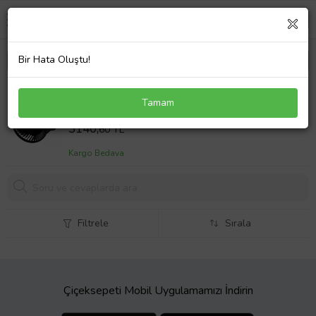
Bir Hata Oluştu!
VOLVO C70 KALORİFER MOTORU 1997--2002
Tamam
Sepet Fiyatı
3140,
60 TL
Kargo Bedava
Filtrele
Sırala
Çiçeksepeti Mobil Uygulamamızı İndirin