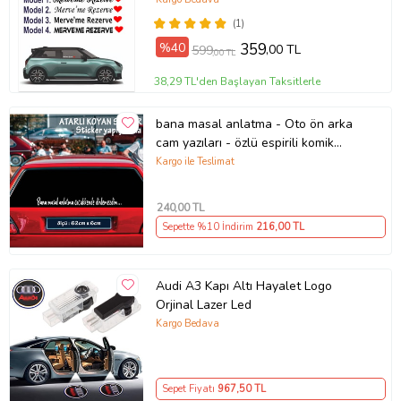
(1)
%40
359
,00 TL
599
,00 TL
38,29 TL'den Başlayan Taksitlerle
bana masal anlatma - Oto ön arka
cam yazıları - özlü espirili komik
türkçe koyan sözler
Kargo ile Teslimat
240
,00 TL
Sepette %10 İndirim
216
,00 TL
Audi A3 Kapı Altı Hayalet Logo
Orjinal Lazer Led
Kargo Bedava
Sepet Fiyatı
967
,50 TL