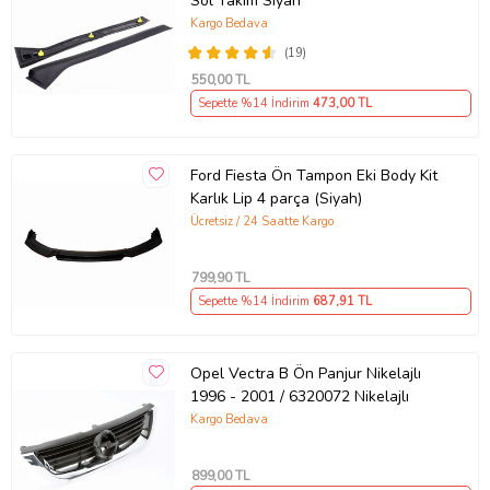
Sol Takım Siyah
Kargo Bedava
(19)
550
,00 TL
Sepette %14 İndirim
473
,00 TL
Ford Fiesta Ön Tampon Eki Body Kit
Karlık Lip 4 parça (Siyah)
Ücretsiz / 24 Saatte Kargo
799
,90 TL
Sepette %14 İndirim
687
,91 TL
Opel Vectra B Ön Panjur Nikelajlı
1996 - 2001 / 6320072 Nikelajlı
Kargo Bedava
899
,00 TL