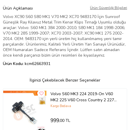
Ürün Açıklaması
Ürün Güvenliği Bilgileri
Volvo XC90 S60 S80 MK1 V70 MK2 XC70 9483170 İçin Sunroof
Güneşlik Ray Kılavuz Metal Trim Kenar Klips Tırnağı Uyumlu olduğu
araçlar: Volvo: S60 MK1 384 2000-2010; S80 MK1 184 1998-2006;
V70 MK2 285 1999-2007; XC70 2003-2007; XC90 MK1 275 2002-
2014. OEM: 9483170 için yerli üretim hiç kullanılmamış yeni tamir
parçalarıdır. Ürünlerimiz, Kaliteli Yerli Üretim Yan Sanayii Ürünüdür,
OEM Numaraları Sadece Referans İçindir. Lütfen satın almadan
önce kendi parçanızı bizim ürün resimleri ile kıyaslayınız.
Ürün Kodu:
kcm62663931
İlginizi Çekebilecek Benzer Seçenekler
Volvo S60 MK3 224 2019-On V60
MK2 225 V60 Cross Country 2 227
2018-On 31479059 İçin Ön Kapı
Kargo Bedava
Gergisi
999
,00 TL