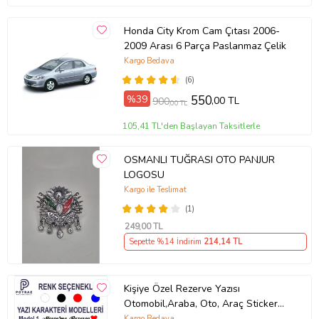
Honda City Krom Cam Çıtası 2006-
2009 Arası 6 Parça Paslanmaz Çelik
Kargo Bedava
(6)
%39
550
,00 TL
900
,00 TL
105,41 TL'den Başlayan Taksitlerle
OSMANLI TUĞRASI OTO PANJUR
LOGOSU
Kargo ile Teslimat
(1)
249
,00 TL
Sepette %14 İndirim
214
,14 TL
Kişiye Özel Rezerve Yazısı
Otomobil,Araba, Oto, Araç Sticker
(Parlak Beyaz)
Kargo Bedava