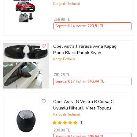
490307706 M3625
Kargo ile Teslimat
259
,90 TL
Sepette %14 İndirim
223
,51 TL
Opel Astra J Yarasa Ayna Kapağı
Piano Black Parlak Siyah
Kargo Bedava
781
,25 TL
Sepette %17 İndirim
648
,44 TL
Opel Astra G Vectra B Corsa C
Uyumlu Nikelajlı Vites Topuzu
Kargo ile Teslimat
(1)
239
,00 TL
Sepette %14 İndirim
205
,54 TL