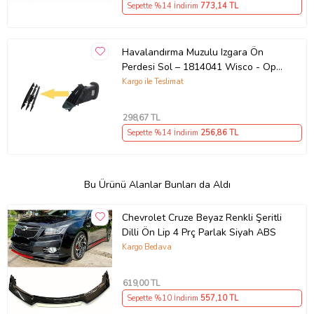
Sepette %14 İndirim
773
,14 TL
Havalandırma Muzulu Izgara Ön
Perdesi Sol – 1814041 Wisco - Opel
Astra J 11 Ve Sonrası Uyumlu
Kargo ile Teslimat
(Siyah)
298
,67 TL
Sepette %14 İndirim
256
,86 TL
Bu Ürünü Alanlar Bunları da Aldı
Chevrolet Cruze Beyaz Renkli Şeritli
Dilli Ön Lip 4 Prç Parlak Siyah ABS
Kargo Bedava
619
,00 TL
Sepette %10 İndirim
557
,10 TL