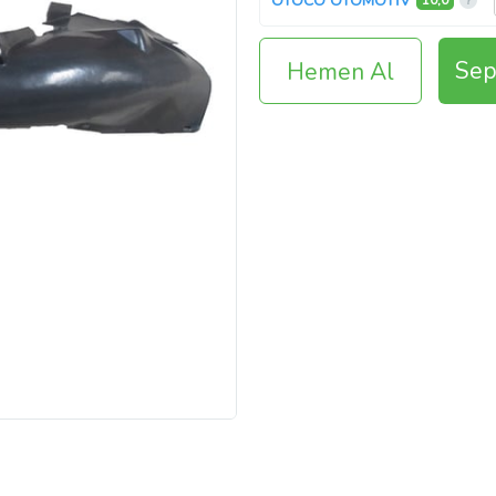
OTOCO OTOMOTİV
10,0
Sep
Hemen Al