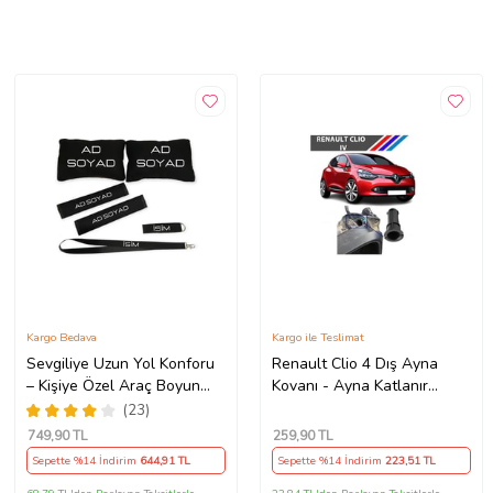
Kargo Bedava
Kargo ile Teslimat
Sevgiliye Uzun Yol Konforu
Renault Clio 4 Dış Ayna
– Kişiye Özel Araç Boyun
Kovanı - Ayna Katlanır
Yastığı & Kemer Pedi Hediye
Destek Parçası 1 Adet
(23)
Seti
490307706 M3625
749
,90 TL
259
,90 TL
Sepette %14 İndirim
644
,91 TL
Sepette %14 İndirim
223
,51 TL