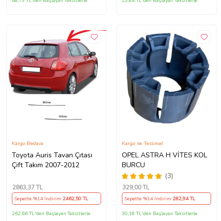
68,79 TL'den Başlayan Taksitlerle
23,84 TL'den Başlayan Taksitlerle
Kargo Bedava
Kargo ile Teslimat
Toyota Auris Tavan Çıtası
OPEL ASTRA H VİTES KOL
Çift Takım 2007-2012
BURCU
(3)
2863
,37 TL
329
,00 TL
Sepette %14 İndirim
2462
,50 TL
Sepette %14 İndirim
282
,94 TL
262,66 TL'den Başlayan Taksitlerle
30,18 TL'den Başlayan Taksitlerle