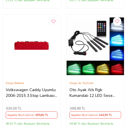
21,92 TL'den Başlayan Taksitlerle
45,77 TL'den Başlayan Taksitlerle
Kargo Bedava
Kargo ile Teslimat
Volkswagen Caddy Uyumlu
Oto Ayak Altı Rgb
2004-2015 3.Stop Lambası
Kumandalı 12 LED Sese
2k0945087c
Müziğe Duyarlı Araç Içi
Neon LED
530
,00 TL
399
,99 TL
Sepette %14 İndirim
455
,80 TL
Sepette %14 İndirim
343
,99 TL
48,61 TL'den Başlayan Taksitlerle
36,69 TL'den Başlayan Taksitlerle