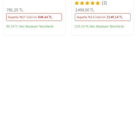
Siyah
Yağı Ü.T 2024
(2)
781
,25 TL
2499
,00 TL
Sepette %17 İndirim
648
,44 TL
Sepette %14 İndirim
2149
,14 TL
69,16 TL'den Başlayan Taksitlerle
229,24 TL'den Başlayan Taksitlerle