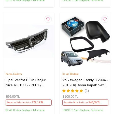
69,16 TL'den Başlayan Taksitlerle
229,24 TL'den Başlayan Taksitlerle
Kargo Bedava
Kargo Bedava
Opel Vectra B Ön Panjur
Volkswagen Caddy 3 2004 -
Nikelajlı 1996 - 2001 /
2015 Dış Ayna Kapak Seti -
6320072 Nikelajlı
Sol 7E18575289 B9
(1)
899
,00 TL
1100
,00 TL
Sepette %14 İndirim
773
,14 TL
Sepette %14 İndirim
946
,00 TL
82,46 TL'den Başlayan Taksitlerle
100,90 TL'den Başlayan Taksitlerle