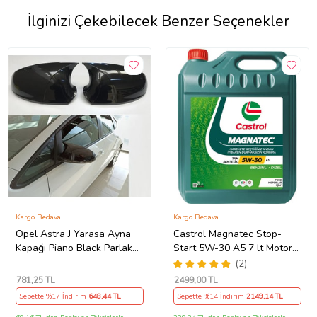
İlginizi Çekebilecek Benzer Seçenekler
Kargo Bedava
Kargo Bedava
Opel Astra J Yarasa Ayna
Castrol Magnatec Stop-
Kapağı Piano Black Parlak
Start 5W-30 A5 7 lt Motor
Siyah
Yağı Ü.T 2024
(2)
781
,25 TL
2499
,00 TL
Sepette %17 İndirim
648
,44 TL
Sepette %14 İndirim
2149
,14 TL