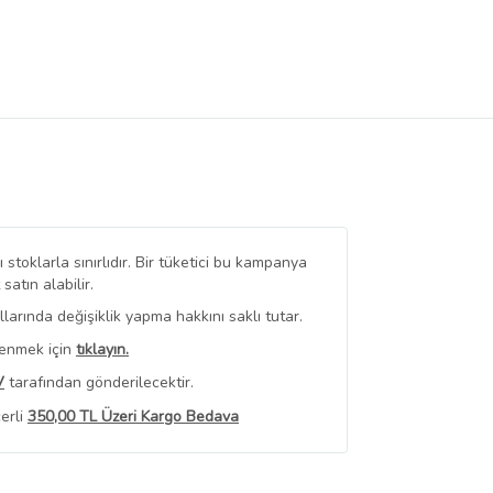
stoklarla sınırlıdır. Bir tüketici bu kampanya
tın alabilir.
arında değişiklik yapma hakkını saklı tutar.
renmek için
tıklayın.
V
tarafından gönderilecektir.
erli
350,00 TL Üzeri Kargo Bedava
 Görüntüle
iyat bilgileri, satıcı tarafından