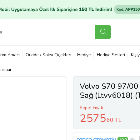
rim Amacı
Orkide / Saksı Çiçekleri
Hediye
Hediye Setleri
Kişi
sesuar
Volvo S70 97/00
Sağ (Ltvv6018) (
Sepet Fiyatı
2575
,60 TL