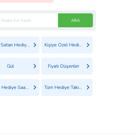
ARA
Çok Satan Hediyeler
Kişiye Özel Hediyeler
Gül
Fiyatı Düşenler
Tüm Hediye Saat Ürünleri
Tüm Hediye Takı, Saat ve Aksesuar Ürünleri