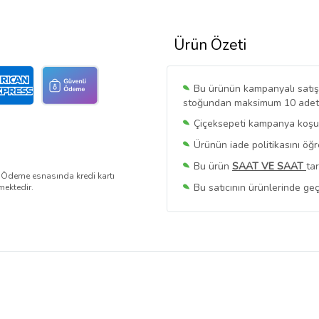
Ürün Özeti
Bu ürünün kampanyalı satışı 
stoğundan maksimum 10 adet sa
Çiçeksepeti kampanya koşull
Ürünün iade politikasını öğ
Bu ürün
SAAT VE SAAT
ta
. Ödeme esnasında kredi kartı
Bu satıcının ürünlerinde geç
mektedir.
Bu Satıcının
Tüm Ürünlerini
Ürün sayfasında gördüğünüz f
belirlenmektedir.