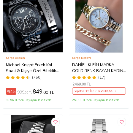
Kargo Bedava
Kargo Bedava
Michael Knight Erkek Kol
DANİEL KLEİN MARKA
Saati & Kişiye Özel Bileklik
GOLD RENK BAYAN KADIN
Hediye Seti Mk
SAAT AKSESUAR BİLEKLİK
(760)
(17)
SiyahİçiGümüş
HEDİYELİ
2469
,00 TL
849
%15
Sepette %5 İndirim
2345
,55 TL
999
,00 TL
,00 TL
90,56 TL'den Başlayan Taksitlerle
250,19 TL'den Başlayan Taksitlerle