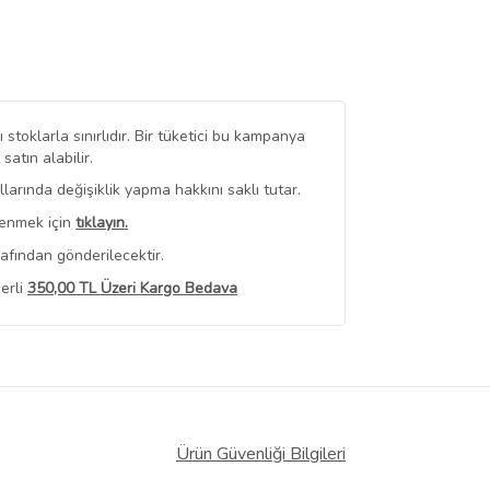
stoklarla sınırlıdır. Bir tüketici bu kampanya
tın alabilir.
arında değişiklik yapma hakkını saklı tutar.
renmek için
tıklayın.
rafından gönderilecektir.
erli
350,00 TL Üzeri Kargo Bedava
 Görüntüle
iyat bilgileri, satıcı tarafından
Ürün Güvenliği Bilgileri