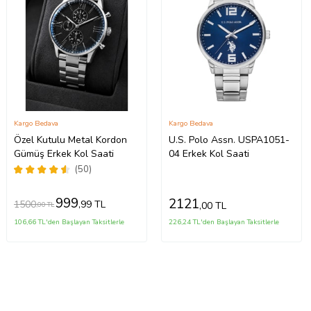
Kargo Bedava
Kargo Bedava
Özel Kutulu Metal Kordon
U.S. Polo Assn. USPA1051-
Gümüş Erkek Kol Saati
04 Erkek Kol Saati
(50)
999
2121
1500
,99 TL
,00 TL
,00 TL
106,66 TL'den Başlayan Taksitlerle
226,24 TL'den Başlayan Taksitlerle