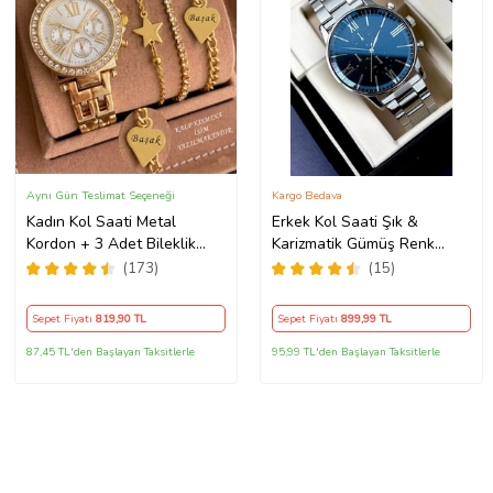
Aynı Gün Teslimat Seçeneği
Kargo Bedava
Kadın Kol Saati Metal
Erkek Kol Saati Şık &
Kordon + 3 Adet Bileklik
Karizmatik Gümüş Renk
Kişiye Özel Hediye Kadına
Metal Kordonlu
(173)
(15)
hediye Kız arkadaşa hediye
Sepet Fiyatı
819
,90 TL
Sepet Fiyatı
899
,99 TL
87,45 TL'den Başlayan Taksitlerle
95,99 TL'den Başlayan Taksitlerle