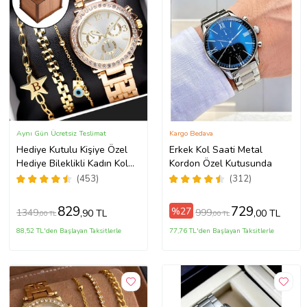
Aynı Gün Ücretsiz Teslimat
Kargo Bedava
Hediye Kutulu Kişiye Özel
Erkek Kol Saati Metal
Hediye Bileklikli Kadın Kol
Kordon Özel Kutusunda
Saati Özel Kutusunda (Gold)
(453)
(312)
829
729
%27
1349
999
,90 TL
,00 TL
,00 TL
,00 TL
88,52 TL'den Başlayan Taksitlerle
77,76 TL'den Başlayan Taksitlerle