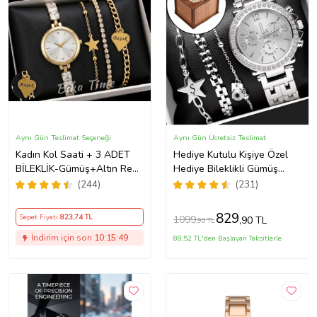
Aynı Gün Teslimat Seçeneği
Aynı Gün Ücretsiz Teslimat
Kadın Kol Saati + 3 ADET
Hediye Kutulu Kişiye Özel
BİLEKLİK-Gümüş+Altın Renk
Hediye Bileklikli Gümüş
Seçeneği ayarlanabilir
Kadın Kol Saati Özel
(244)
(231)
kordon Kadın Kol Saati
Kutusunda (Gümüş)
BİLEKLİK HEDİYE Altın Renk
829
Sepet Fiyatı
823
,74 TL
1099
,90 TL
,90 TL
- Kız Arkadaşa hediye (Altın)
İndirim için son
10:15:48
88,52 TL'den Başlayan Taksitlerle