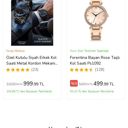
Kargo Bedava
Aynı Gün Teslimat Seçeneği
Özel Kutulu Siyah Erkek Kol
Forentina Bayan Rose Taşlı
Saati Metal Kordon Mekanik
Kol Saati Ps1092
Motor Garantili Hediye Kart
(23)
(128)
Notu İle Gönderilir
999
499
%9
1600
549
,99 TL
,99 TL
,00 TL
,99 TL
106,66 TL'den Başlayan Taksitlerle
53,33 TL'den Başlayan Taksitlerle