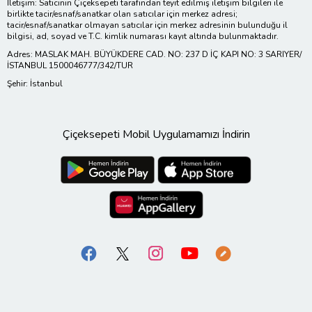
İletişim: Satıcının Çiçeksepeti tarafından teyit edilmiş iletişim bilgileri ile
birlikte tacir/esnaf/sanatkar olan satıcılar için merkez adresi;
tacir/esnaf/sanatkar olmayan satıcılar için merkez adresinin bulunduğu il
bilgisi, ad, soyad ve T.C. kimlik numarası kayıt altında bulunmaktadır.
Adres: MASLAK MAH. BÜYÜKDERE CAD. NO: 237 D İÇ KAPI NO: 3 SARIYER/
İSTANBUL 1500046777/342/TUR
Şehir: İstanbul
Çiçeksepeti Mobil Uygulamamızı İndirin