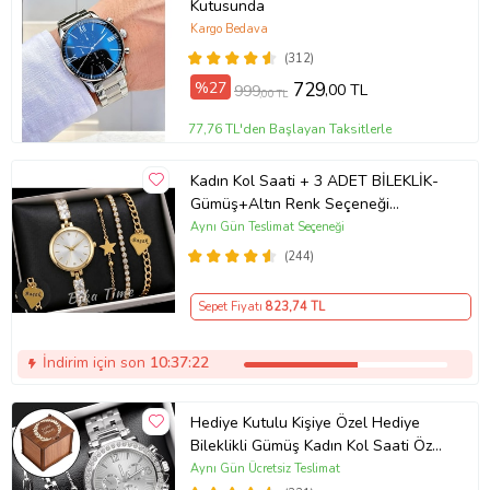
Kutusunda
Kargo Bedava
(312)
%27
729
,00 TL
999
,00 TL
77,76 TL'den Başlayan Taksitlerle
Kadın Kol Saati + 3 ADET BİLEKLİK-
Gümüş+Altın Renk Seçeneği
ayarlanabilir kordon Kadın Kol Saati
Aynı Gün Teslimat Seçeneği
BİLEKLİK HEDİYE Altın Renk - Kız
(244)
Arkadaşa hediye (Altın)
Sepet Fiyatı
823
,74 TL
İndirim için son
10:37:21
Hediye Kutulu Kişiye Özel Hediye
Bileklikli Gümüş Kadın Kol Saati Özel
Kutusunda (Gümüş)
Aynı Gün Ücretsiz Teslimat