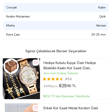
Işık: Yok
Revision: 1637719981
Cinsiyet
Kadın
Ürün Kodu:
kcm35515020
Kordon Malzemesi
Çelik
Marka
Versace
Kasa Çapı
20-25 mm
İlginizi Çekebilecek Benzer Seçenekler
Hediye Kutulu Kişiye Özel Hediye
Bileklikli Kadın Kol Saati Özel
Kutusunda (Gold)
Aynı Gün Ücretsiz Teslimat
(453)
829
,90 TL
1349
,00 TL
88,52 TL'den Başlayan Taksitlerle
Erkek Kol Saati Metal Kordon Özel