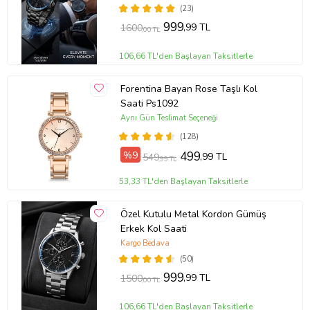
Gönderilir
(23)
999
,99 TL
1600
,00 TL
106,66 TL'den Başlayan Taksitlerle
Forentina Bayan Rose Taşlı Kol
Saati Ps1092
Aynı Gün Teslimat Seçeneği
(128)
%9
499
,99 TL
549
,99 TL
53,33 TL'den Başlayan Taksitlerle
Özel Kutulu Metal Kordon Gümüş
Erkek Kol Saati
Kargo Bedava
(50)
999
,99 TL
1500
,00 TL
106,66 TL'den Başlayan Taksitlerle