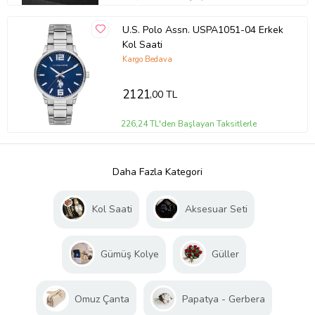
U.S. Polo Assn. USPA1051-04 Erkek
Kol Saati
Kargo Bedava
2121
,00 TL
226,24 TL'den Başlayan Taksitlerle
Daha Fazla Kategori
Kol Saati
Aksesuar Seti
Gümüş Kolye
Güller
Omuz Çanta
Papatya - Gerbera