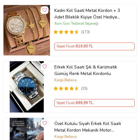
Kadın Kol Saati Metal Kordon + 3
Adet Bileklik Kişiye Özel Hediye
Kadına hediye Kız arkadaşa hediye
Aynı Gün Teslimat Seçeneği
(173)
Sepet Fiyatı
819
,90 TL
Erkek Kol Saati Şık & Karizmatik
Gümüş Renk Metal Kordonlu
Kargo Bedava
(15)
Sepet Fiyatı
899
,99 TL
Özel Kutulu Siyah Erkek Kol Saati
Metal Kordon Mekanik Motor
Garantili Hediye Kart Notu İle
Kargo Bedava