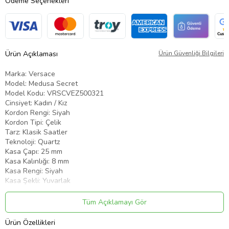
Ödeme Seçenekleri
Ürün Açıklaması
Ürün Güvenliği Bilgileri
Marka: Versace
Model: Medusa Secret
Model Kodu: VRSCVEZ500321
Cinsiyet: Kadın / Kız
Kordon Rengi: Siyah
Kordon Tipi: Çelik
Tarz: Klasik Saatler
Teknoloji: Quartz
Kasa Çapı: 25 mm
Kasa Kalınlığı: 8 mm
Kasa Rengi: Siyah
Kasa Şekli: Yuvarlak
Cam Özellik: Safir
Su Geçirmezlik: 3 ATM
Tüm Açıklamayı Gör
Kadran Tipi: Analog
Kadran Rengi: Siyah
Ürün Özellikleri