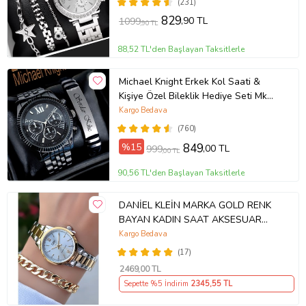
(231)
829
,90 TL
1099
,90 TL
88,52 TL'den Başlayan Taksitlerle
Michael Knight Erkek Kol Saati &
Kişiye Özel Bileklik Hediye Seti Mk
SiyahİçiGümüş
Kargo Bedava
(760)
%15
849
,00 TL
999
,00 TL
90,56 TL'den Başlayan Taksitlerle
DANİEL KLEİN MARKA GOLD RENK
BAYAN KADIN SAAT AKSESUAR
BİLEKLİK HEDİYELİ
Kargo Bedava
(17)
2469
,00 TL
Sepette %5 İndirim
2345
,55 TL