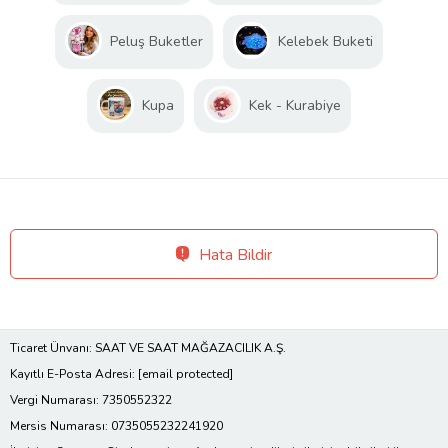
Peluş Buketler
Kelebek Buketi
Kupa
Kek - Kurabiye
Hata Bildir
Ticaret Ünvanı: SAAT VE SAAT MAĞAZACILIK A.Ş.
Kayıtlı E-Posta Adresi:
[email protected]
Vergi Numarası: 7350552322
Mersis Numarası: 0735055232241920