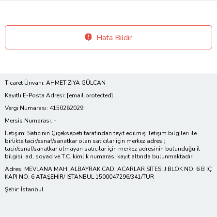
Hata Bildir
Ticaret Ünvanı: AHMET ZİYA GÜLCAN
Kayıtlı E-Posta Adresi:
[email protected]
Vergi Numarası: 4150262029
Mersis Numarası: -
İletişim: Satıcının Çiçeksepeti tarafından teyit edilmiş iletişim bilgileri ile
birlikte tacir/esnaf/sanatkar olan satıcılar için merkez adresi;
tacir/esnaf/sanatkar olmayan satıcılar için merkez adresinin bulunduğu il
bilgisi, ad, soyad ve T.C. kimlik numarası kayıt altında bulunmaktadır.
Adres: MEVLANA MAH. ALBAYRAK CAD. ACARLAR SİTESİ J BLOK NO: 6 B İÇ
KAPI NO: 6 ATAŞEHİR/ İSTANBUL 1500047296/341/TUR
Şehir: İstanbul