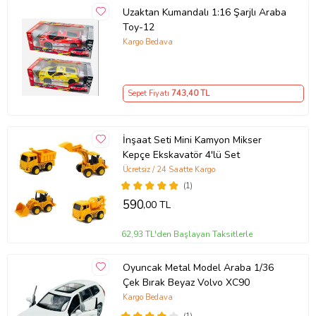
Uzaktan Kumandalı 1:16 Şarjlı Araba
Toy-12
Kargo Bedava
Sepet Fiyatı
743
,40 TL
İnşaat Seti Mini Kamyon Mikser
Kepçe Ekskavatör 4'lü Set
Ücretsiz / 24 Saatte Kargo
(1)
590
,00 TL
62,93 TL'den Başlayan Taksitlerle
Oyuncak Metal Model Araba 1/36
Çek Bırak Beyaz Volvo XC90
Kargo Bedava