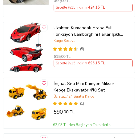
499
,00 TL
Sepette %15 İndirim
424
,15 TL
Uzaktan Kumandalı Araba Full
Fonksiyon Lamborghini Farlar Işıklı
20 Cm Hediye Oyuncak (Kırmızı)
Kargo Bedava
(5)
819
,00 TL
Sepette %15 İndirim
696
,15 TL
İnşaat Seti Mini Kamyon Mikser
Kepçe Ekskavatör 4'lü Set
Ücretsiz / 24 Saatte Kargo
(1)
590
,00 TL
62,93 TL'den Başlayan Taksitlerle