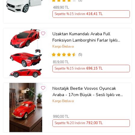
(1)
489
,90 TL
Sepette %15 İndirim
416
,41 TL
Uzaktan Kumandalı Araba Full
Fonksiyon Lamborghini Farlar Işıklı
20 Cm Hediye Oyuncak (Kırmızı)
Kargo Bedava
(5)
819
,00 TL
Sepette %15 İndirim
696
,15 TL
Nostaljik Beetle Vosvos Oyuncak
Araba - 17cm Büyük - Sesli Işıklı ve
Sürtmeli - Kırmızı Model Araba
Kargo Bedava
990
,00 TL
Sepette %20 İndirim
792
,00 TL