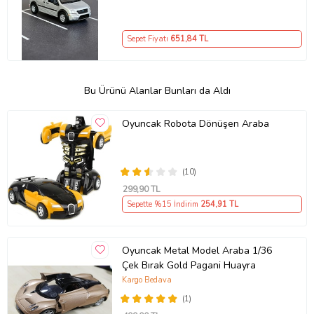
Sepet Fiyatı
651
,84 TL
Bu Ürünü Alanlar Bunları da Aldı
Oyuncak Robota Dönüşen Araba
(10)
299
,90 TL
Sepette %15 İndirim
254
,91 TL
Oyuncak Metal Model Araba 1/36
Çek Bırak Gold Pagani Huayra
Kargo Bedava
(1)