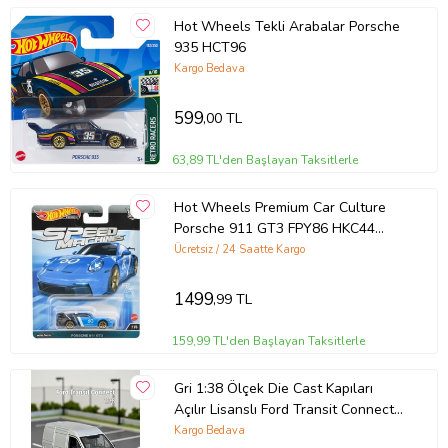
Hot Wheels Tekli Arabalar Porsche
935 HCT96
Kargo Bedava
599
,00 TL
63,89 TL'den Başlayan Taksitlerle
Hot Wheels Premium Car Culture
Porsche 911 GT3 FPY86 HKC44
(Mavi)
Ücretsiz / 24 Saatte Kargo
1499
,99 TL
159,99 TL'den Başlayan Taksitlerle
Gri 1:38 Ölçek Die Cast Kapıları
Açılır Lisanslı Ford Transit Connect
Oyuncak Metal Model Araba
Kargo Bedava