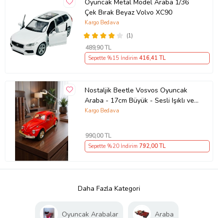
Oyuncak Metal Model Araba 1/36
Çek Bırak Beyaz Volvo XC90
Kargo Bedava
(1)
489
,90 TL
Sepette %15 İndirim
416
,41 TL
Nostaljik Beetle Vosvos Oyuncak
Araba - 17cm Büyük - Sesli Işıklı ve
Sürtmeli - Kırmızı Model Araba
Kargo Bedava
990
,00 TL
Sepette %20 İndirim
792
,00 TL
Daha Fazla Kategori
Oyuncak Arabalar
Araba