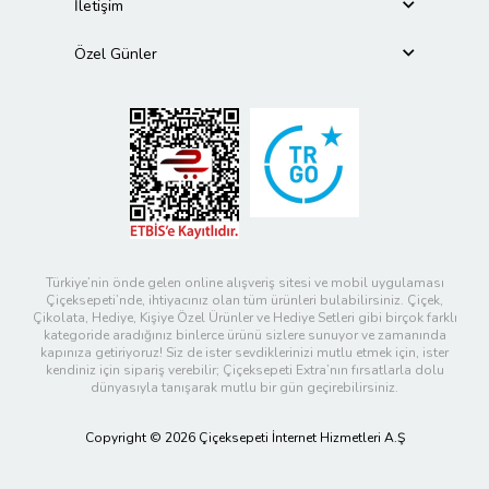
İletişim
Özel Günler
Türkiye’nin önde gelen online alışveriş sitesi ve mobil uygulaması
Çiçeksepeti’nde, ihtiyacınız olan tüm ürünleri bulabilirsiniz. Çiçek,
Çikolata, Hediye, Kişiye Özel Ürünler ve Hediye Setleri gibi birçok farklı
kategoride aradığınız binlerce ürünü sizlere sunuyor ve zamanında
kapınıza getiriyoruz! Siz de ister sevdiklerinizi mutlu etmek için, ister
kendiniz için sipariş verebilir; Çiçeksepeti Extra’nın fırsatlarla dolu
dünyasıyla tanışarak mutlu bir gün geçirebilirsiniz.
Copyright © 2026 Çiçeksepeti İnternet Hizmetleri A.Ş