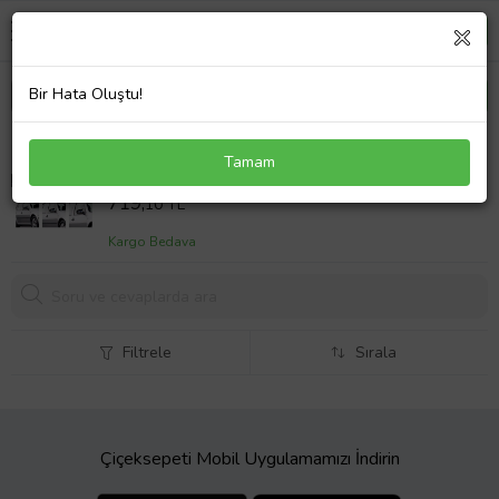
Bir Hata Oluştu!
Vw Golf 4 Batman Yarasa Ayna Kapağı Piano Black
Tamam
1997 1998 1999 2000 2001 2002 2003
Sepet Fiyatı
719,
10 TL
Kargo Bedava
Filtrele
Sırala
Çiçeksepeti Mobil Uygulamamızı İndirin