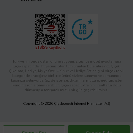
Türkiye’nin önde gelen online alışveriş sitesi ve mobil uygulaması
Çiçeksepeti’nde, ihtiyacınız olan tüm ürünleri bulabilirsiniz. Çiçek,
Çikolata, Hediye, Kişiye Özel Ürünler ve Hediye Setleri gibi birçok farklı
kategoride aradığınız binlerce ürünü sizlere sunuyor ve zamanında
kapınıza getiriyoruz! Siz de ister sevdiklerinizi mutlu etmek için, ister
kendiniz için sipariş verebilir; Çiçeksepeti Extra’nın fırsatlarla dolu
dünyasıyla tanışarak mutlu bir gün geçirebilirsiniz.
Copyright © 2026 Çiçeksepeti İnternet Hizmetleri A.Ş