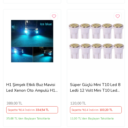
H1 Şimşek Etkili Buz Mavisi
Süper Güçlü Mini T10 Led 8
Led Xenon Oto Ampulü H1
Ledli 12 Volt Mini T10 Led
Buz Mavisi Led Zenon
paket içeriği 2 ADET
(Kırmızı)
389
,00 TL
120
,00 TL
Sepette %14 İndirim
334
,54 TL
Sepette %14 İndirim
103
,20 TL
35,68 TL'den Başlayan Taksitlerle
11,00 TL'den Başlayan Taksitlerle