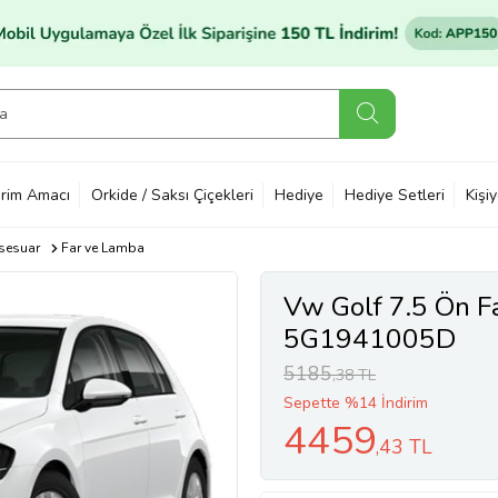
rim Amacı
Orkide / Saksı Çiçekleri
Hediye
Hediye Setleri
Kişi
sesuar
Far ve Lamba
Vw Golf 7.5 Ön F
5G1941005D
5185
,38 TL
Sepette %14 İndirim
4459
,43 TL