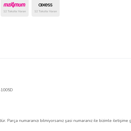
belirlenmektedir.
941005D
ür. Parça numaranızı bilmiyorsanız şasi numaranız ile bizimle iletişime g