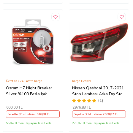
Ücretsiz / 24 Saatte Kargo
Kargo Bedava
Osram H7 Night Breaker
Nissan Qashqai 2017-2021
Silver %100 Fazla Işık
Stop Lambası Arka Dış Stop
(Takım - 2 adet)
Sağ
(1)
600
,00 TL
2976
,83 TL
Sepette %14 İndirim
516
,00 TL
Sepette %14 İndirim
2560
,07 TL
55,04 TL'den Başlayan Taksitlerle
273,07 TL'den Başlayan Taksitlerle