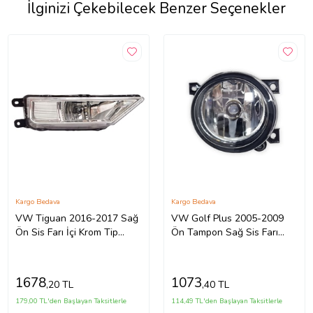
İlginizi Çekebilecek Benzer Seçenekler
Kargo Bedava
Kargo Bedava
VW Tiguan 2016-2017 Sağ
VW Golf Plus 2005-2009
Ön Sis Farı İçi Krom Tip
Ön Tampon Sağ Sis Farı
5NA941700A
1T0941700C
1678
1073
,20 TL
,40 TL
179,00 TL'den Başlayan Taksitlerle
114,49 TL'den Başlayan Taksitlerle