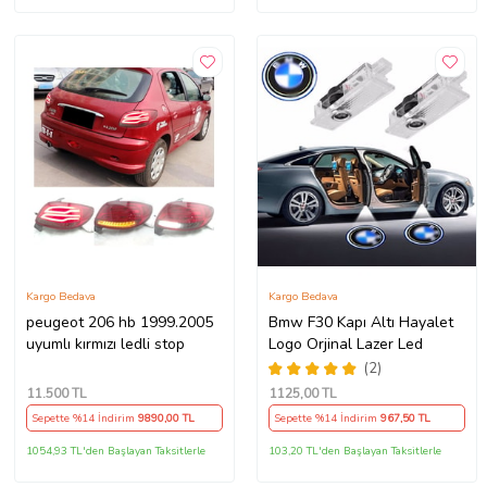
Kargo Bedava
Kargo Bedava
peugeot 206 hb 1999.2005
Bmw F30 Kapı Altı Hayalet
uyumlı kırmızı ledli stop
Logo Orjinal Lazer Led
(2)
11.500
TL
1125
,00 TL
Sepette %14 İndirim
9890
,00 TL
Sepette %14 İndirim
967
,50 TL
1054,93 TL'den Başlayan Taksitlerle
103,20 TL'den Başlayan Taksitlerle