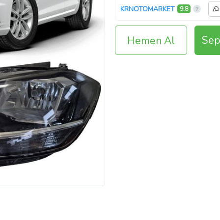
KRNOTOMARKET
9,8
Sep
Hemen Al