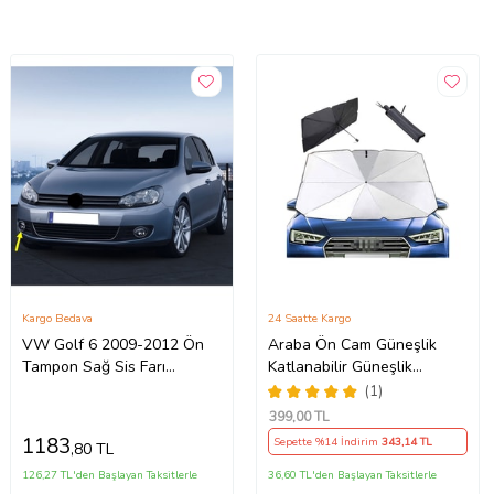
Kargo Bedava
24 Saatte Kargo
VW Golf 6 2009-2012 Ön
Araba Ön Cam Güneşlik
Tampon Sağ Sis Farı
Katlanabilir Güneşlik
5K0941700
Şemsiye Ön Cam Gölgelik
(1)
ESNEK (Sarı)
399
,00 TL
1183
Sepette %14 İndirim
343
,14 TL
,80 TL
126,27 TL'den Başlayan Taksitlerle
36,60 TL'den Başlayan Taksitlerle