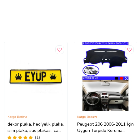
Kargo Bedava
Kargo Bedava
dekor plaka, hediyelik plaka,
Peugeot 206 2006-2011 İçin
isim plaka, süs plakası, cam
Uygun Torpido Koruma
önü plakası, tırcı plakası
Halısı Siyah Kenar Renk
(1)