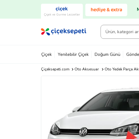
Çiçek ve Gurme Lezzetler
Çiçek
Yenilebilir Çiçek
Doğum Günü
Gönde
Çiçeksepeti.com
Oto Aksesuar
Oto Yedek Parça Ak