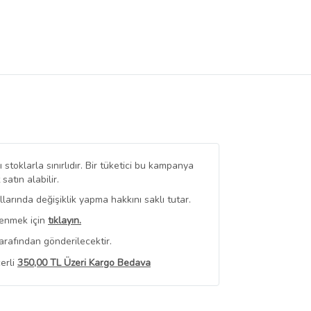
stoklarla sınırlıdır. Bir tüketici bu kampanya
tın alabilir.
arında değişiklik yapma hakkını saklı tutar.
renmek için
tıklayın.
arafından gönderilecektir.
erli
350,00 TL Üzeri Kargo Bedava
 Görüntüle
iyat bilgileri, satıcı tarafından