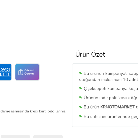
Ürün Özeti
Bu ürünün kampanyalı satışı 
stoğundan maksimum 10 adet sa
Çiçeksepeti kampanya koşull
Ürünün iade politikasını öğ
Bu ürün
KRNOTOMARKET
t
deme esnasında kredi kartı bilgileriniz
Bu satıcının ürünlerinde geç
Bu Satıcının
Tüm Ürünlerini
Ürün sayfasında gördüğünüz f