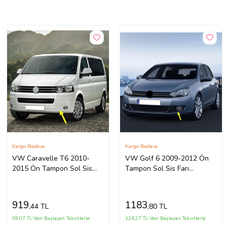
Kargo Bedava
Kargo Bedava
VW Caravelle T6 2010-
VW Golf 6 2009-2012 Ön
2015 Ön Tampon Sol Sis
Tampon Sol Sis Farı
Farı Kapağı 7E5807489D
5K0941699
919
1183
,44 TL
,80 TL
98,07 TL'den Başlayan Taksitlerle
126,27 TL'den Başlayan Taksitlerle