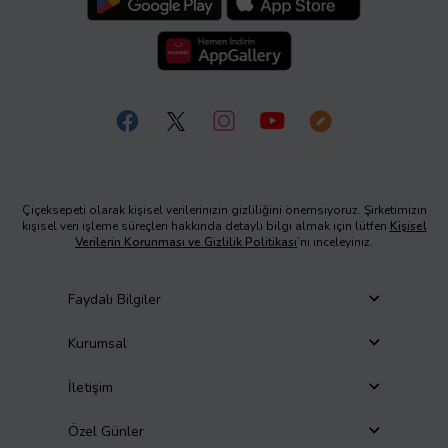
Çiçeksepeti olarak kişisel verilerinizin gizliliğini önemsiyoruz. Şirketimizin
kişisel veri işleme süreçleri hakkında detaylı bilgi almak için lütfen
Kişisel
Verilerin Korunması ve Gizlilik Politikası
’nı inceleyiniz.
Faydalı Bilgiler
Kurumsal
İletişim
Özel Günler