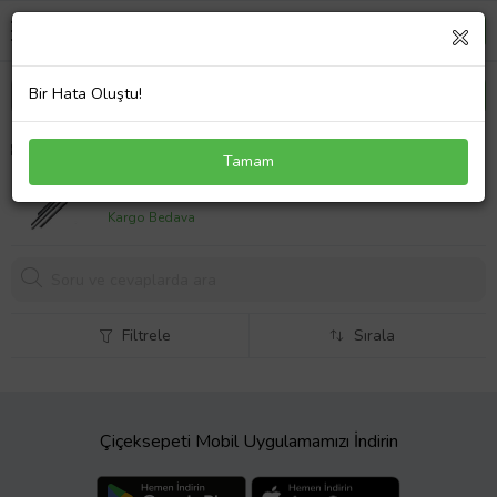
Bir Hata Oluştu!
PASSAT KAPI ÇITA TAKIMI KROMLU SET 2011-
Tamam
2014
4398,
68 TL
Kargo Bedava
Filtrele
Sırala
Çiçeksepeti Mobil Uygulamamızı İndirin