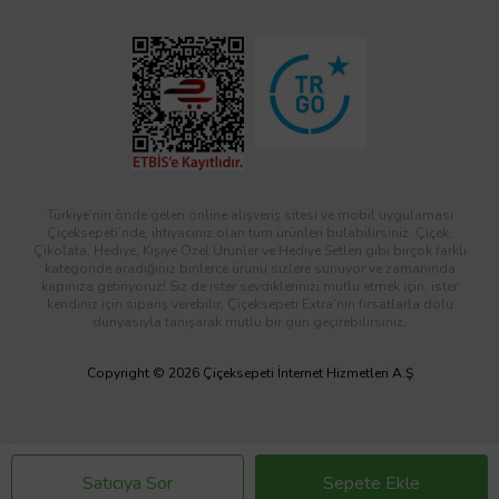
Türkiye’nin önde gelen online alışveriş sitesi ve mobil uygulaması
Çiçeksepeti’nde, ihtiyacınız olan tüm ürünleri bulabilirsiniz. Çiçek,
Çikolata, Hediye, Kişiye Özel Ürünler ve Hediye Setleri gibi birçok farklı
kategoride aradığınız binlerce ürünü sizlere sunuyor ve zamanında
kapınıza getiriyoruz! Siz de ister sevdiklerinizi mutlu etmek için, ister
kendiniz için sipariş verebilir; Çiçeksepeti Extra’nın fırsatlarla dolu
dünyasıyla tanışarak mutlu bir gün geçirebilirsiniz.
Copyright © 2026 Çiçeksepeti İnternet Hizmetleri A.Ş
Satıcıya Sor
Sepete Ekle