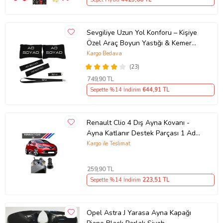
Sevgiliye Uzun Yol Konforu – Kişiye
Özel Araç Boyun Yastığı & Kemer
Pedi Hediye Seti
Kargo Bedava
(23)
749
,90 TL
Sepette %14 İndirim
644
,91 TL
Renault Clio 4 Dış Ayna Kovanı -
Ayna Katlanır Destek Parçası 1 Adet
490307706 M3625
Kargo ile Teslimat
259
,90 TL
Sepette %14 İndirim
223
,51 TL
Opel Astra J Yarasa Ayna Kapağı