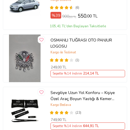
(6)
%39
550
,00 TL
900
,00 TL
105,41 TL'den Başlayan Taksitlerle
OSMANLI TUĞRASI OTO PANJUR
LOGOSU
Kargo ile Teslimat
(1)
249
,00 TL
Sepette %14 İndirim
214
,14 TL
Sevgiliye Uzun Yol Konforu – Kişiye
Özel Araç Boyun Yastığı & Kemer
Pedi Hediye Seti
Kargo Bedava
(23)
749
,90 TL
Sepette %14 İndirim
644
,91 TL