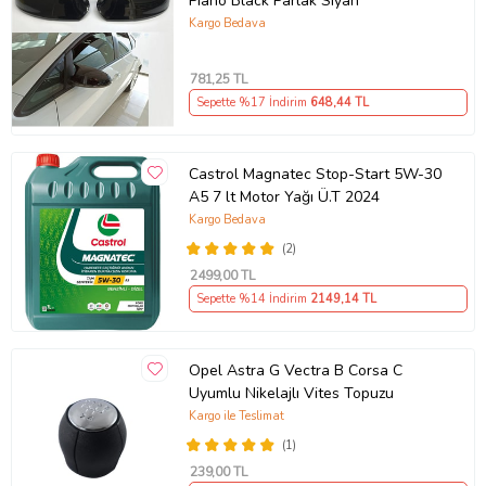
Piano Black Parlak Siyah
Kargo Bedava
781
,25 TL
Sepette %17 İndirim
648
,44 TL
Castrol Magnatec Stop-Start 5W-30
A5 7 lt Motor Yağı Ü.T 2024
Kargo Bedava
(2)
2499
,00 TL
Sepette %14 İndirim
2149
,14 TL
Opel Astra G Vectra B Corsa C
Uyumlu Nikelajlı Vites Topuzu
Kargo ile Teslimat
(1)
239
,00 TL