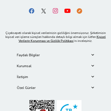
Çiçeksepeti olarak kişisel verilerinizin gizliliğini önemsiyoruz. Şirketimizin
kişisel veri işleme süreçleri hakkında detaylı bilgi almak için lütfen
Kişisel
Verilerin Korunması ve Gizlilik Politikası
’nı inceleyiniz.
Faydalı Bilgiler
Kurumsal
İletişim
Özel Günler