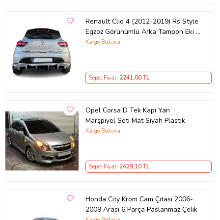
Renault Clio 4 (2012-2019) Rs Style
Egzoz Görünümlü Arka Tampon Eki -
Difüzör (Plastik)
Kargo Bedava
Sepet Fiyatı
2241
,00 TL
Opel Corsa D Tek Kapı Yan
Marşpiyel Seti Mat Siyah Plastik
Kargo Bedava
Sepet Fiyatı
2429
,10 TL
Honda City Krom Cam Çıtası 2006-
2009 Arası 6 Parça Paslanmaz Çelik
Kargo Bedava