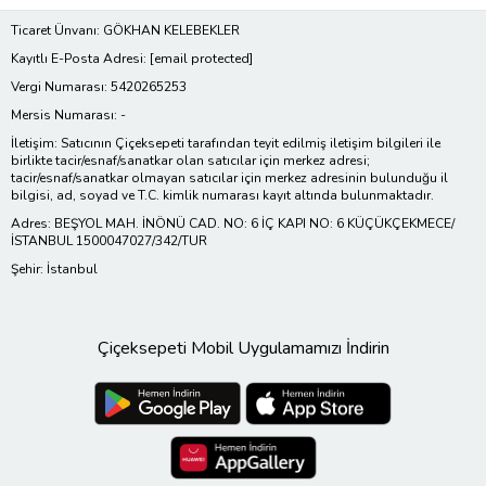
Ticaret Ünvanı: GÖKHAN KELEBEKLER
Kayıtlı E-Posta Adresi:
[email protected]
Vergi Numarası: 5420265253
Mersis Numarası: -
İletişim: Satıcının Çiçeksepeti tarafından teyit edilmiş iletişim bilgileri ile
birlikte tacir/esnaf/sanatkar olan satıcılar için merkez adresi;
tacir/esnaf/sanatkar olmayan satıcılar için merkez adresinin bulunduğu il
bilgisi, ad, soyad ve T.C. kimlik numarası kayıt altında bulunmaktadır.
Adres: BEŞYOL MAH. İNÖNÜ CAD. NO: 6 İÇ KAPI NO: 6 KÜÇÜKÇEKMECE/
İSTANBUL 1500047027/342/TUR
Şehir: İstanbul
Çiçeksepeti Mobil Uygulamamızı İndirin