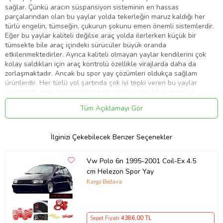
sağlar. Çünkü aracın süspansiyon sisteminin en hassas
parçalarından olan bu yaylar yolda tekerleğin maruz kaldığı her
türlü engelin, tümseğin, çukurun şokunu emen önemli sistemlerdir.
Eğer bu yaylar kaliteli değilse araç yolda ilerlerken küçük bir
tümsekte bile araç içindeki sürücüler büyük oranda
etkilenmektedirler. Ayrıca kaliteli olmayan yaylar kendilerini çok
kolay saldıkları için araç kontrolü özellikle virajlarda daha da
zorlaşmaktadır. Ancak bu spor yay çözümleri oldukça sağlam
ürünlerdir. Her türlü yol şartında çok iyi tepki veren bu yaylar
sayesinde araç sürücüsü kontrolü kolay kolay kaybetmez ve
virajlara daha sağlam bir şekilde girer. Helezon yay olarak da
Tüm Açıklamayı Gör
tanımlanabilen spor yay türleri çok farklı renklerde üretilmektedir.
Bu yaylarda kullanılan malzeme kalitesi en üst seviyededir. Birçok
helezon yay firması ürettikleri ürünlere ömür boyu bozulmama
İlginizi Çekebilecek Benzer Seçenekler
garantisi vermektedir ki bu çok önemlidir. Alt takım denen ve
süspansiyonun bir parçası olan bu yaylar ile çok daha güzel
görünen ve hızlandıkça yere oturan araçlar elde edebileceksiniz.
Vw Polo 6n 1995-2001 Coil-Ex 4.5
FİRMAMİZDA DİGER MARKA ARACLAR İCİN SPOİLER,BODY KİT,
cm Helezon Spor Yay
FAR STOP VE DİGER TUNİNG AKSESUAR ÇESİTLERİ BULUNUR.
Kargo Bedava
LÜTFEN MAGAZAMİZİ GEZİN
Ürün Kodu:
kcm40005859
Sepet Fiyatı
4386
,00 TL