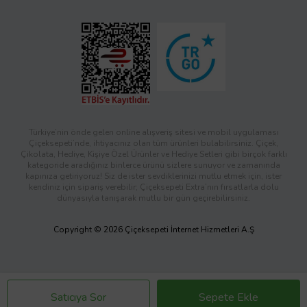
Türkiye’nin önde gelen online alışveriş sitesi ve mobil uygulaması
Çiçeksepeti’nde, ihtiyacınız olan tüm ürünleri bulabilirsiniz. Çiçek,
Çikolata, Hediye, Kişiye Özel Ürünler ve Hediye Setleri gibi birçok farklı
kategoride aradığınız binlerce ürünü sizlere sunuyor ve zamanında
kapınıza getiriyoruz! Siz de ister sevdiklerinizi mutlu etmek için, ister
kendiniz için sipariş verebilir; Çiçeksepeti Extra’nın fırsatlarla dolu
dünyasıyla tanışarak mutlu bir gün geçirebilirsiniz.
Copyright © 2026 Çiçeksepeti İnternet Hizmetleri A.Ş
Satıcıya Sor
Sepete Ekle