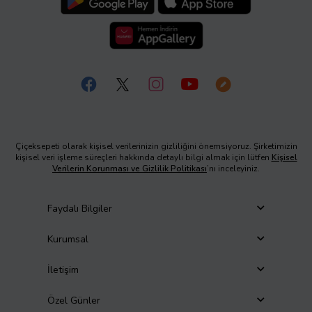
Çiçeksepeti olarak kişisel verilerinizin gizliliğini önemsiyoruz. Şirketimizin
kişisel veri işleme süreçleri hakkında detaylı bilgi almak için lütfen
Kişisel
Verilerin Korunması ve Gizlilik Politikası
’nı inceleyiniz.
Faydalı Bilgiler
Kurumsal
İletişim
Özel Günler