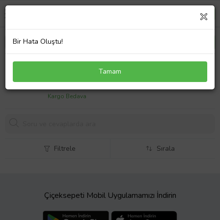
Bir Hata Oluştu!
VW Polo Classic 2000-02 Sol Dikiz Ayna Camı
Tamam
Isıtmalı Beyaz 3B1857521A
1006,
20 TL
Kargo Bedava
Filtrele
Sırala
Çiçeksepeti Mobil Uygulamamızı İndirin