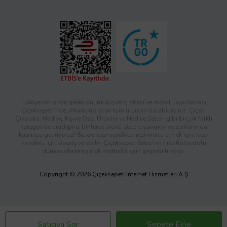
Türkiye’nin önde gelen online alışveriş sitesi ve mobil uygulaması
Çiçeksepeti’nde, ihtiyacınız olan tüm ürünleri bulabilirsiniz. Çiçek,
Çikolata, Hediye, Kişiye Özel Ürünler ve Hediye Setleri gibi birçok farklı
kategoride aradığınız binlerce ürünü sizlere sunuyor ve zamanında
kapınıza getiriyoruz! Siz de ister sevdiklerinizi mutlu etmek için, ister
kendiniz için sipariş verebilir; Çiçeksepeti Extra’nın fırsatlarla dolu
dünyasıyla tanışarak mutlu bir gün geçirebilirsiniz.
Copyright © 2026 Çiçeksepeti İnternet Hizmetleri A.Ş
Satıcıya Sor
Sepete Ekle