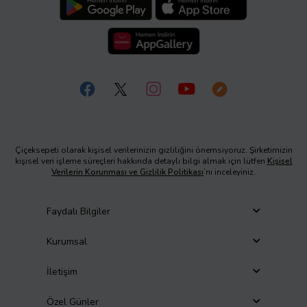
Çiçeksepeti olarak kişisel verilerinizin gizliliğini önemsiyoruz. Şirketimizin
kişisel veri işleme süreçleri hakkında detaylı bilgi almak için lütfen
Kişisel
Verilerin Korunması ve Gizlilik Politikası
’nı inceleyiniz.
Faydalı Bilgiler
Kurumsal
İletişim
Özel Günler