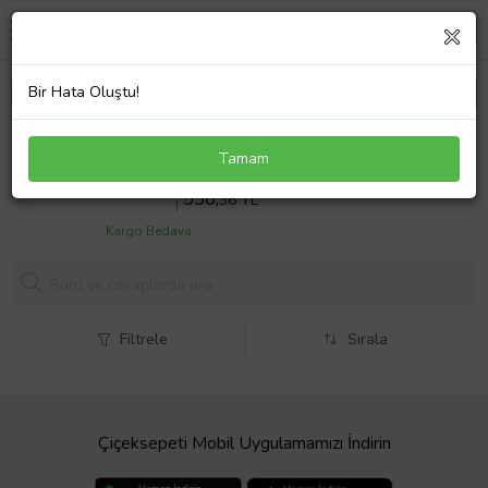
Bir Hata Oluştu!
Vw T5 Kalorifer Kumanda Teli 7H1819835C
Tamam
Sepette %14 İndirim
649
,25 TL
558,
36 TL
Kargo Bedava
Filtrele
Sırala
Çiçeksepeti Mobil Uygulamamızı İndirin