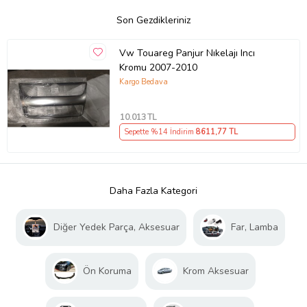
Son Gezdikleriniz
Vw Touareg Panjur Nıkelajı Incı
Kromu 2007-2010
Kargo Bedava
10.013
TL
Sepette %14 İndirim
8611
,77 TL
Daha Fazla Kategori
Diğer Yedek Parça, Aksesuar
Far, Lamba
Ön Koruma
Krom Aksesuar