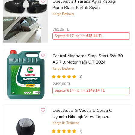
Opel Astra J Yarasa Ayna Kapağı
Piano Black Parlak Siyah
Kargo Bedava
781
,25 TL
Sepette %17 İndirim
648
,44 TL
Castrol Magnatec Stop-Start 5W-30
A5 7 lt Motor Yağı Ü.T 2024
Kargo Bedava
(2)
2499
,00 TL
Sepette %14 İndirim
2149
,14 TL
Opel Astra G Vectra B Corsa C
Uyumlu Nikelajlı Vites Topuzu
Kargo ile Teslimat
(1)