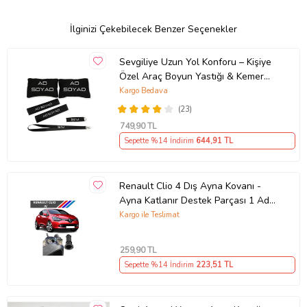
İlginizi Çekebilecek Benzer Seçenekler
Sevgiliye Uzun Yol Konforu – Kişiye
Özel Araç Boyun Yastığı & Kemer
Pedi Hediye Seti
Kargo Bedava
(23)
749
,90 TL
Sepette %14 İndirim
644
,91 TL
Renault Clio 4 Dış Ayna Kovanı -
Ayna Katlanır Destek Parçası 1 Adet
490307706 M3625
Kargo ile Teslimat
259
,90 TL
Sepette %14 İndirim
223
,51 TL