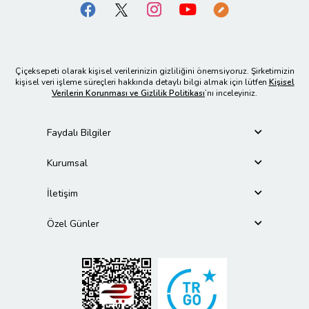
Çiçeksepeti olarak kişisel verilerinizin gizliliğini önemsiyoruz. Şirketimizin
kişisel veri işleme süreçleri hakkında detaylı bilgi almak için lütfen
Kişisel
Verilerin Korunması ve Gizlilik Politikası
’nı inceleyiniz.
Faydalı Bilgiler
Kurumsal
İletişim
Özel Günler