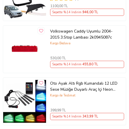
1100
,00 TL
Sepette %14 İndirim
946
,00 TL
Volkswagen Caddy Uyumlu 2004-
2015 3.Stop Lambası 2k0945087c
Kargo Bedava
530
,00 TL
Sepette %14 İndirim
455
,80 TL
Oto Ayak Altı Rgb Kumandalı 12 LED
Sese Müziğe Duyarlı Araç Içi Neon
LED
Kargo ile Teslimat
399
,99 TL
Sepette %14 İndirim
343
,99 TL