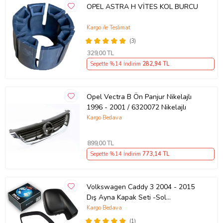
OPEL ASTRA H VİTES KOL BURCU
Kargo ile Teslimat
(3)
329
,00 TL
Sepette %14 İndirim
282
,94 TL
Opel Vectra B Ön Panjur Nikelajlı
1996 - 2001 / 6320072 Nikelajlı
Kargo Bedava
899
,00 TL
Sepette %14 İndirim
773
,14 TL
Volkswagen Caddy 3 2004 - 2015
Dış Ayna Kapak Seti -Sol
7E18575289 B9
Kargo Bedava
(1)