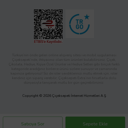
Türkiye’nin önde gelen online alışveriş sitesi ve mobil uygulaması
Çiçeksepeti’nde, ihtiyacınız olan tüm ürünleri bulabilirsiniz. Çiçek,
Çikolata, Hediye, Kişiye Özel Ürünler ve Hediye Setleri gibi birçok farklı
kategoride aradığınız binlerce ürünü sizlere sunuyor ve zamanında
kapınıza getiriyoruz! Siz de ister sevdiklerinizi mutlu etmek için, ister
kendiniz için sipariş verebilir; Çiçeksepeti Extra’nın fırsatlarla dolu
dünyasıyla tanışarak mutlu bir gün geçirebilirsiniz.
Copyright © 2026 Çiçeksepeti İnternet Hizmetleri A.Ş
Satıcıya Sor
Sepete Ekle