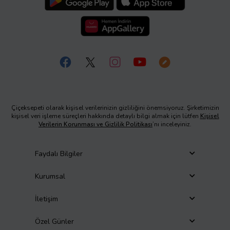
Çiçeksepeti olarak kişisel verilerinizin gizliliğini önemsiyoruz. Şirketimizin
kişisel veri işleme süreçleri hakkında detaylı bilgi almak için lütfen
Kişisel
Verilerin Korunması ve Gizlilik Politikası
’nı inceleyiniz.
Faydalı Bilgiler
Kurumsal
İletişim
Özel Günler