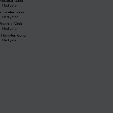
vukatlar Günü
Hediyeleri
emşireler Günü
Hediyeleri
Eczacılık Günü
Hediyeleri
ş Hekimleri Günü
Hediyeleri