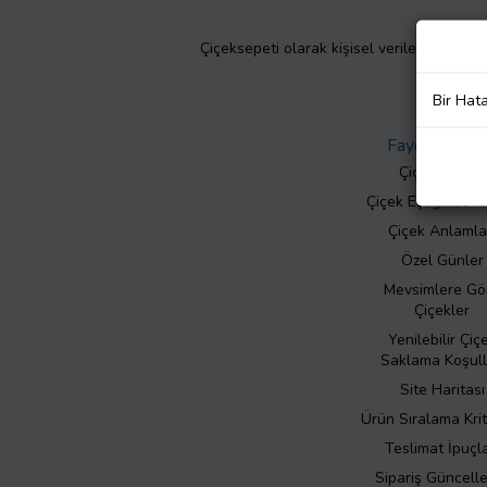
Çiçeksepeti olarak kişisel verilerinizin giz
Bir Hat
Faydalı Bilgil
Çiçek Bakımı
Çiçek Eşliğinde N
Çiçek Anlamla
Özel Günler
Mevsimlere Gö
Çiçekler
Yenilebilir Çiç
Saklama Koşull
Site Haritası
Ürün Sıralama Krit
Teslimat İpuçla
Sipariş Güncell