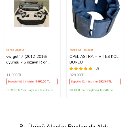
Kargo Bedava
Kargo ile Teslimat
vw golf 7 (2012-2016)
OPEL ASTRA H VİTES KOL
uyumlu 7.5 dizayn R ön
BURCU
tampon seti
(3)
11.000
TL
329
,00 TL
Sepette %14 İndirim
9460
,00 TL
Sepette %14 İndirim
282
,94 TL
1009,06 TL'den Başlayan Taksitlerle
30,18 TL'den Başlayan Taksitlerle