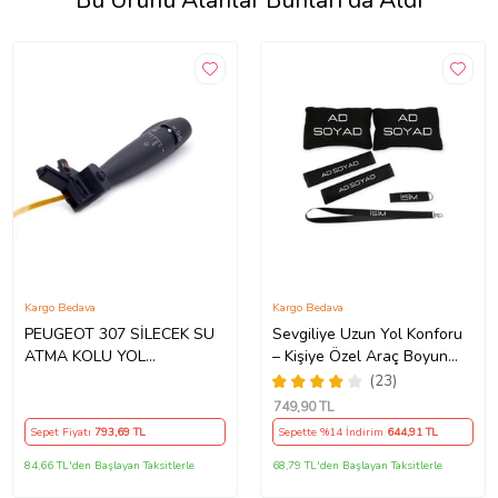
Bu Ürünü Alanlar Bunları da Aldı
Kargo Bedava
Kargo Bedava
PEUGEOT 307 SİLECEK SU
Sevgiliye Uzun Yol Konforu
ATMA KOLU YOL
– Kişiye Özel Araç Boyun
BİLGİSAYARSIZ
Yastığı & Kemer Pedi Hediye
(23)
Seti
749
,90 TL
Sepet Fiyatı
793
,69 TL
Sepette %14 İndirim
644
,91 TL
84,66 TL'den Başlayan Taksitlerle
68,79 TL'den Başlayan Taksitlerle