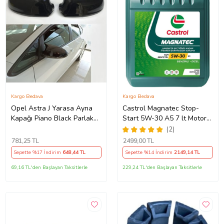
Kargo Bedava
Kargo Bedava
Opel Astra J Yarasa Ayna
Castrol Magnatec Stop-
Kapağı Piano Black Parlak
Start 5W-30 A5 7 lt Motor
Siyah
Yağı Ü.T 2024
(2)
781
,25 TL
2499
,00 TL
Sepette %17 İndirim
648
,44 TL
Sepette %14 İndirim
2149
,14 TL
69,16 TL'den Başlayan Taksitlerle
229,24 TL'den Başlayan Taksitlerle