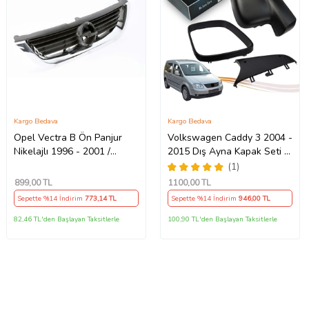
Kargo Bedava
Kargo Bedava
Opel Vectra B Ön Panjur
Volkswagen Caddy 3 2004 -
Nikelajlı 1996 - 2001 /
2015 Dış Ayna Kapak Seti -
6320072 Nikelajlı
Sol 7E18575289 B9
(1)
899
,00 TL
1100
,00 TL
Sepette %14 İndirim
773
,14 TL
Sepette %14 İndirim
946
,00 TL
82,46 TL'den Başlayan Taksitlerle
100,90 TL'den Başlayan Taksitlerle