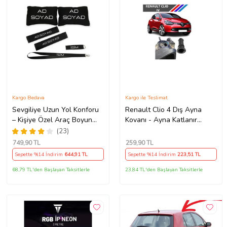
Kargo Bedava
Kargo ile Teslimat
Sevgiliye Uzun Yol Konforu
Renault Clio 4 Dış Ayna
– Kişiye Özel Araç Boyun
Kovanı - Ayna Katlanır
Yastığı & Kemer Pedi Hediye
Destek Parçası 1 Adet
(23)
Seti
490307706 M3625
749
,90 TL
259
,90 TL
Sepette %14 İndirim
644
,91 TL
Sepette %14 İndirim
223
,51 TL
68,79 TL'den Başlayan Taksitlerle
23,84 TL'den Başlayan Taksitlerle