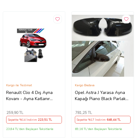
Kargo ile Teslimat
Kargo Bedava
Renault Clio 4 Dış Ayna
Opel Astra J Yarasa Ayna
Kovanı - Ayna Katlanır
Kapağı Piano Black Parlak
Destek Parçası 1 Adet
Siyah
490307706 M3625
259
,90 TL
781
,25 TL
Sepette %14 İndirim
223
,51 TL
Sepette %17 İndirim
648
,44 TL
23,84 TL'den Başlayan Taksitlerle
69,16 TL'den Başlayan Taksitlerle