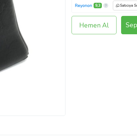
Reyonon
9,3
Satıcıya S
Sep
Hemen Al