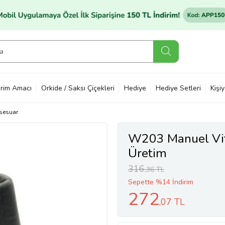
rim Amacı
Orkide / Saksı Çiçekleri
Hediye
Hediye Setleri
Kişi
sesuar
W203 Manuel Vite
Üretim
316
,36 TL
Sepette %14 İndirim
272
,07 TL