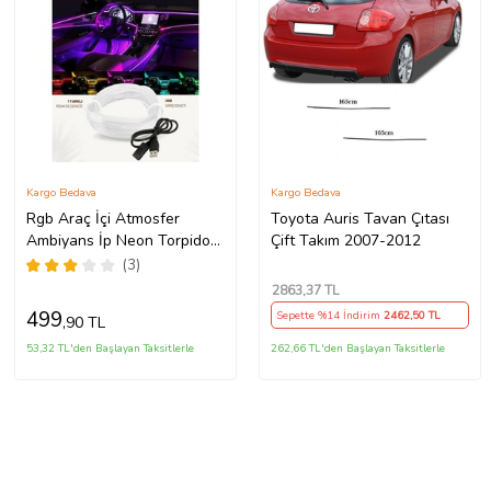
Kargo Bedava
Kargo Bedava
Rgb Araç İçi Atmosfer
Toyota Auris Tavan Çıtası
Ambiyans İp Neon Torpido
Çift Takım 2007-2012
Led 3 Metre USB Girişli
(3)
2863
,37 TL
499
Sepette %14 İndirim
2462
,50 TL
,90 TL
53,32 TL'den Başlayan Taksitlerle
262,66 TL'den Başlayan Taksitlerle