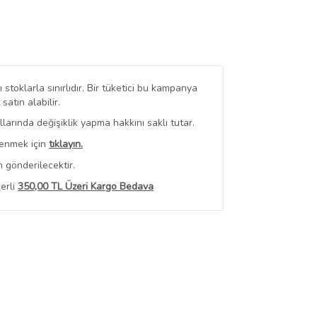
stoklarla sınırlıdır. Bir tüketici bu kampanya
tın alabilir.
arında değişiklik yapma hakkını saklı tutar.
renmek için
tıklayın.
 gönderilecektir.
erli
350,00 TL Üzeri Kargo Bedava
 Görüntüle
iyat bilgileri, satıcı tarafından