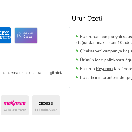
Ürün Özeti
Bu ürünün kampanyalı satışı 
stoğundan maksimum 10 adet sa
Çiçeksepeti kampanya koşull
Ürünün iade politikasını öğ
Bu ürün
Reyonon
tarafından
deme esnasında kredi kartı bilgileriniz
Bu satıcının ürünlerinde geç
Bu Satıcının
Tüm Ürünlerini
Ürün sayfasında gördüğünüz f
belirlenmektedir.