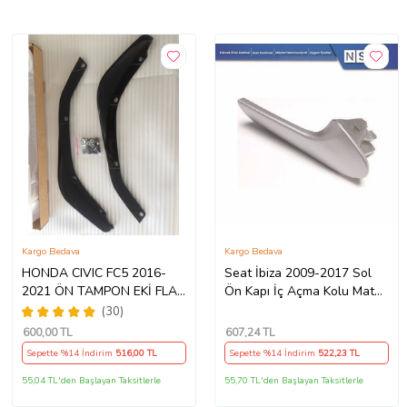
Kargo Bedava
Kargo Bedava
HONDA CIVIC FC5 2016-
Seat İbiza 2009-2017 Sol
2021 ÖN TAMPON EKİ FLAP
Ön Kapı İç Açma Kolu Mat
TAMPON KÖŞESİ TAKIM
Gri 6J1837114A
(30)
SAĞ SOL KAMPANYA ŞOKK
600
,00 TL
607
,24 TL
FİYAT OEM
Sepette %14 İndirim
516
,00 TL
Sepette %14 İndirim
522
,23 TL
55,04 TL'den Başlayan Taksitlerle
55,70 TL'den Başlayan Taksitlerle