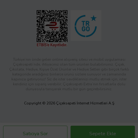
Türkiye’nin önde gelen online alışveriş sitesi ve mobil uygulaması
Çiçeksepeti’nde, ihtiyacınız olan tüm ürünleri bulabilirsiniz. Çiçek,
Çikolata, Hediye, Kişiye Özel Ürünler ve Hediye Setleri gibi birçok farklı
kategoride aradığınız binlerce ürünü sizlere sunuyor ve zamanında
kapınıza getiriyoruz! Siz de ister sevdiklerinizi mutlu etmek için, ister
kendiniz için sipariş verebilir; Çiçeksepeti Extra’nın fırsatlarla dolu
dünyasıyla tanışarak mutlu bir gün geçirebilirsiniz.
Copyright © 2026 Çiçeksepeti İnternet Hizmetleri A.Ş
Satıcıya Sor
Sepete Ekle