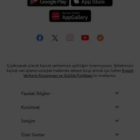
Çiçeksepeti olarak kişisel verilerinizin gizliliğini önemsiyoruz. Şirketimizin
kişisel veri işleme süreçleri hakkında detaylı bilgi almak için lütfen
Kişisel
Verilerin Korunması ve Gizlilik Politikası
’nı inceleyiniz.
Faydalı Bilgiler
Kurumsal
İletişim
Özel Günler