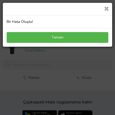
Bir Hata Oluştu!
Wainer WA.18040-C Kadın Kol Saati
Tamam
19189,
00 TL
Kargo Bedava
Filtrele
Sırala
Çiçeksepeti Mobil Uygulamamızı İndirin