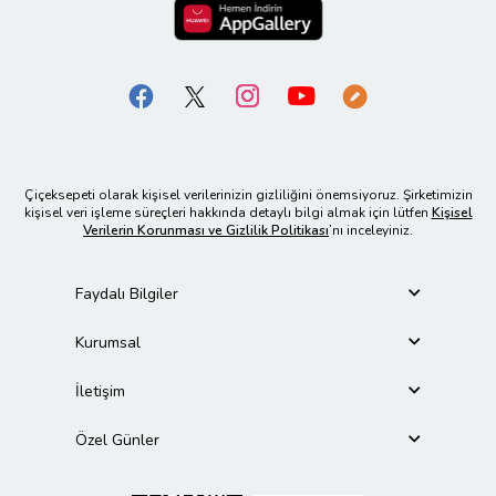
Çiçeksepeti olarak kişisel verilerinizin gizliliğini önemsiyoruz. Şirketimizin
kişisel veri işleme süreçleri hakkında detaylı bilgi almak için lütfen
Kişisel
Verilerin Korunması ve Gizlilik Politikası
’nı inceleyiniz.
Faydalı Bilgiler
Kurumsal
İletişim
Özel Günler