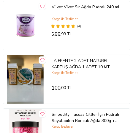
Vi vet Vivet Sir Ağda Pudralı 240 ml
Kargo ile Teslimat
(4)
299
,99 TL
LA FRENTE 2 ADET NATUREL
KARTUŞ AĞDA 1 ADET 10 MT
RULO AĞDA BEZİ
Kargo ile Teslimat
100
,00 TL
Smoothly Hassas Ciltler İçin Pudralı
Soyulabilen Boncuk Ağda 300g +
Karınca Yumurta Yağ - Yedek Set
Kargo Bedava