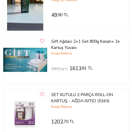
Kargo ile Teslimat
49
,90 TL
Gift Ağdaci 2+1 Set 800g Kazan+ 2x
Kartuş Yuvası
Kargo Bedava
1613
,81 TL
1911
,38 TL
SET KUTULU 2 PARÇA ROLL-ON
KARTUŞ - AĞDA ISITICI (5343)
Kargo Bedava
1202
,70 TL