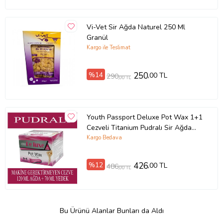
Vi-Vet Sir Ağda Naturel 250 Ml
Granül
Kargo ile Teslimat
%14
250
,00 TL
290
,00 TL
Youth Passport Deluxe Pot Wax 1+1
Cezveli Titanium Pudralı Sir Ağda
120 + 70 ml Yedekli
Kargo Bedava
%12
426
,00 TL
486
,00 TL
Bu Ürünü Alanlar Bunları da Aldı