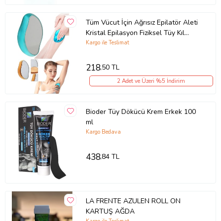
Tüm Vücut İçin Ağrısız Epilatör Aleti
Kristal Epilasyon Fiziksel Tüy Kıl
Alma
Kargo ile Teslimat
218
,50 TL
2 Adet ve Üzeri %5 İndirim
Bioder Tüy Dökücü Krem Erkek 100
ml
Kargo Bedava
438
,84 TL
LA FRENTE AZULEN ROLL ON
KARTUŞ AĞDA