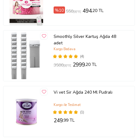
%10
494
,20 TL
550
,00 TL
Smoothly Silver Kartuş Ağda 48
adet
Kargo Bedava
(4)
2999
,20 TL
3500
,00 TL
Vi vet Sir Ağda 240 Ml Pudralı
Kargo ile Teslimat
(1)
249
,99 TL