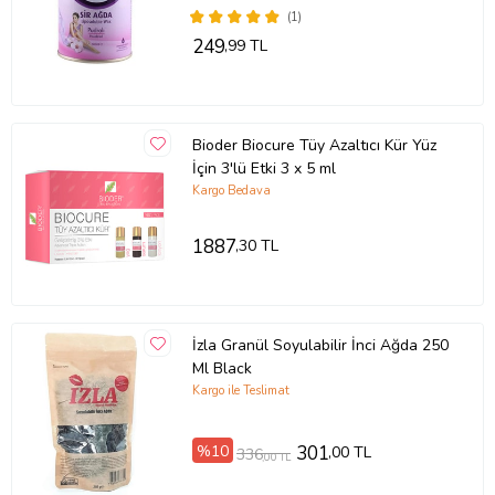
(1)
249
,99 TL
Bioder Biocure Tüy Azaltıcı Kür Yüz
İçin 3'lü Etki 3 x 5 ml
Kargo Bedava
1887
,30 TL
İzla Granül Soyulabilir İnci Ağda 250
Ml Black
Kargo ile Teslimat
%10
301
,00 TL
336
,00 TL