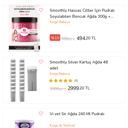
Smoothly Hassas Ciltler İçin Pudralı
Soyulabilen Boncuk Ağda 300g +
Karınca Yumurta Yağ - Yedek Set
Kargo Bedava
%10
494
,20 TL
550
,00 TL
Smoothly Silver Kartuş Ağda 48
adet
Kargo Bedava
(4)
2999
,20 TL
3500
,00 TL
Vi vet Sir Ağda 240 Ml Pudralı
Kargo ile Teslimat