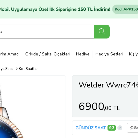
rim Amacı
Orkide / Saksı Çiçekleri
Hediye
Hediye Setleri
Kişi
ye Saat
Kol Saatleri
Welder Wwrc746 
6900
,00 TL
GÜNDÜZ SAAT
9,3
Sa