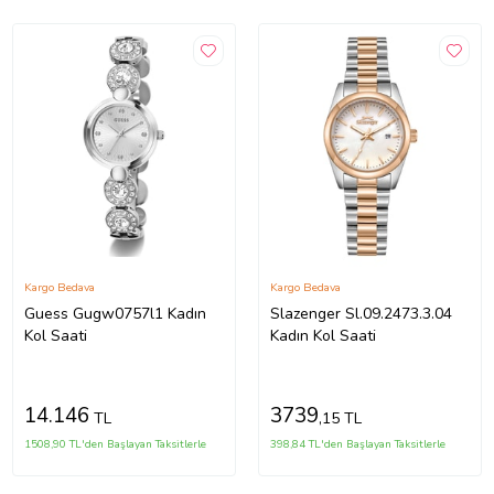
Kargo Bedava
Kargo Bedava
Guess Gugw0757l1 Kadın
Slazenger Sl.09.2473.3.04
Kol Saati
Kadın Kol Saati
14.146
3739
TL
,15 TL
1508,90 TL'den Başlayan Taksitlerle
398,84 TL'den Başlayan Taksitlerle