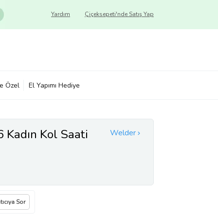
Yardım
Çiçeksepeti'nde Satış Yap
ye Özel
El Yapımı Hediye
Kadın Kol Saati
Welder
tıcıya Sor