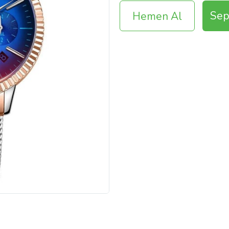
Sep
Hemen Al