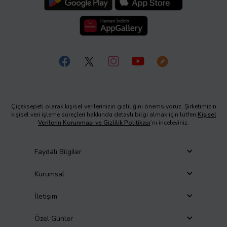
Çiçeksepeti olarak kişisel verilerinizin gizliliğini önemsiyoruz. Şirketimizin
kişisel veri işleme süreçleri hakkında detaylı bilgi almak için lütfen
Kişisel
Verilerin Korunması ve Gizlilik Politikası
’nı inceleyiniz.
Faydalı Bilgiler
Kurumsal
İletişim
Özel Günler