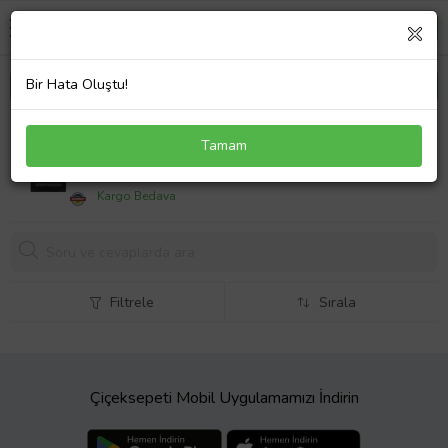
Bir Hata Oluştu!
White Elephant Aktif Karbon Filtre 9mm 150'li
Tamam
2143,
53 TL
Kargo Bedava
Filtrele
Sırala
Çiçeksepeti Mobil Uygulamamızı İndirin