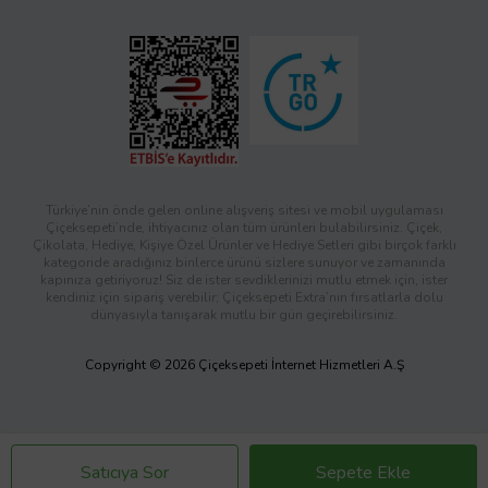
Türkiye’nin önde gelen online alışveriş sitesi ve mobil uygulaması
Çiçeksepeti’nde, ihtiyacınız olan tüm ürünleri bulabilirsiniz. Çiçek,
Çikolata, Hediye, Kişiye Özel Ürünler ve Hediye Setleri gibi birçok farklı
kategoride aradığınız binlerce ürünü sizlere sunuyor ve zamanında
kapınıza getiriyoruz! Siz de ister sevdiklerinizi mutlu etmek için, ister
kendiniz için sipariş verebilir; Çiçeksepeti Extra’nın fırsatlarla dolu
dünyasıyla tanışarak mutlu bir gün geçirebilirsiniz.
Copyright © 2026 Çiçeksepeti İnternet Hizmetleri A.Ş
Satıcıya Sor
Sepete Ekle