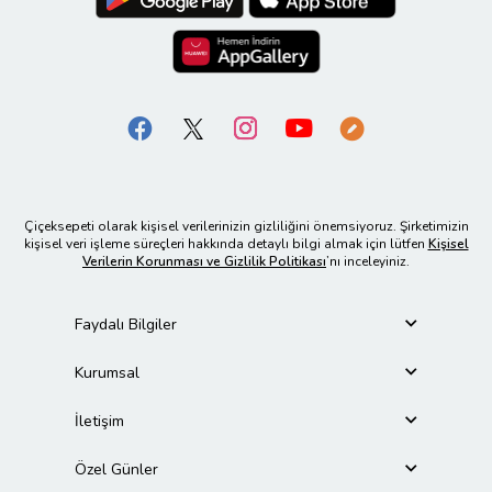
Çiçeksepeti olarak kişisel verilerinizin gizliliğini önemsiyoruz. Şirketimizin
kişisel veri işleme süreçleri hakkında detaylı bilgi almak için lütfen
Kişisel
Verilerin Korunması ve Gizlilik Politikası
’nı inceleyiniz.
Faydalı Bilgiler
Kurumsal
İletişim
Özel Günler