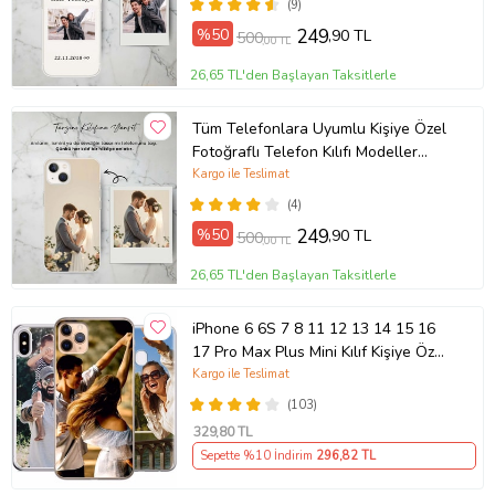
(9)
%50
249
,90 TL
500
,00 TL
26,65 TL'den Başlayan Taksitlerle
Tüm Telefonlara Uyumlu Kişiye Özel
Fotoğraflı Telefon Kılıfı Modeller
Açıklamada
Kargo ile Teslimat
(4)
%50
249
,90 TL
500
,00 TL
26,65 TL'den Başlayan Taksitlerle
iPhone 6 6S 7 8 11 12 13 14 15 16
17 Pro Max Plus Mini Kılıf Kişiye Özel
Resimli Fotoğraflı Silikon
Kargo ile Teslimat
(103)
329
,80 TL
Sepette %10 İndirim
296
,82 TL