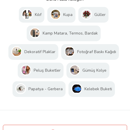
Kılıf
Kupa
Güller
Kamp Matara, Termos, Bardak
Dekoratif Plaklar
Fotoğraf Baskı Kağıdı
Peluş Buketler
Gümüş Kolye
Papatya - Gerbera
Kelebek Buketi