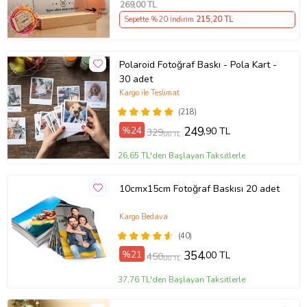
269
,00 TL
Sepette %20 İndirim
215
,20 TL
Polaroid Fotoğraf Baskı - Pola Kart -
30 adet
Kargo ile Teslimat
(218)
%24
249
,90 TL
329
,00 TL
26,65 TL'den Başlayan Taksitlerle
10cmx15cm Fotoğraf Baskısı 20 adet
Kargo Bedava
(40)
%21
354
,00 TL
450
,00 TL
37,76 TL'den Başlayan Taksitlerle