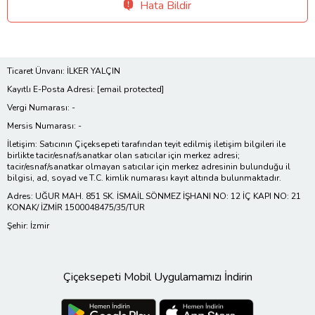
Hata Bildir
Ticaret Ünvanı: İLKER YALÇIN
Kayıtlı E-Posta Adresi:
[email protected]
Vergi Numarası: -
Mersis Numarası: -
İletişim: Satıcının Çiçeksepeti tarafından teyit edilmiş iletişim bilgileri ile
birlikte tacir/esnaf/sanatkar olan satıcılar için merkez adresi;
tacir/esnaf/sanatkar olmayan satıcılar için merkez adresinin bulunduğu il
bilgisi, ad, soyad ve T.C. kimlik numarası kayıt altında bulunmaktadır.
Adres: UĞUR MAH. 851 SK. İSMAİL SÖNMEZ İŞHANI NO: 12 İÇ KAPI NO: 21
KONAK/ İZMİR 1500048475/35/TUR
Şehir: İzmir
Çiçeksepeti Mobil Uygulamamızı İndirin