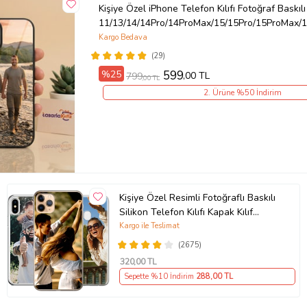
Kişiye Özel iPhone Telefon Kılıfı Fotoğraf Baskılı
11/13/14/14Pro/14ProMax/15/15Pro/15ProMax/1
Kargo Bedava
(29)
%25
599
,00 TL
799
,00 TL
2. Ürüne %50 İndirim
Kişiye Özel Resimli Fotoğraflı Baskılı
Silikon Telefon Kılıfı Kapak Kılıf
(Telefon Modelleri Açıklamada)
Kargo ile Teslimat
(2675)
320
,00 TL
Sepette %10 İndirim
288
,00 TL