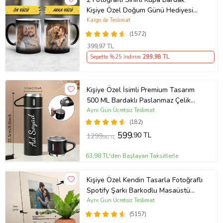
Kişiye Özel Doğum Günü Hediyesi
Sevgiliye Hediye Anneye Babaya
Kargo ile Teslimat
Ablaya Abiye Kız Erkek Kardeşe
(1572)
Arkadaşa Resimli Günü Yıl Dönümü
399
,97 TL
Hediyesi
Sepette %25 İndirim
299
,98 TL
Kişiye Özel İsimli Premium Tasarım
500 ML Bardaklı Paslanmaz Çelik
Siyah Termos
Aynı Gün Ücretsiz Teslimat
(182)
599
,90 TL
1299
,90 TL
63,98 TL'den Başlayan Taksitlerle
Kişiye Özel Kendin Tasarla Fotoğraflı
Spotify Şarkı Barkodlu Masaüstü
Plak Fotoğraf Çerçevesi
Aynı Gün Ücretsiz Teslimat
(5157)