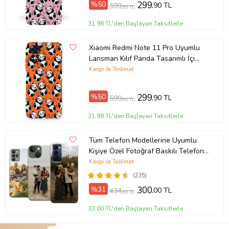
%50
299
,90 TL
599
,90 TL
Ürün Kodu:
kcm9562690
31,98 TL'den Başlayan Taksitlerle
Xiaomi Redmi Note 11 Pro Uyumlu
Lansman Kılıf Panda Tasarımlı İçi
Kadife Kapak-Turuncu (Şeffaf)
Kargo ile Teslimat
%50
299
,90 TL
599
,90 TL
31,98 TL'den Başlayan Taksitlerle
Tüm Telefon Modellerine Uyumlu
Kişiye Özel Fotoğraf Baskılı Telefon
Kılıfı
Kargo ile Teslimat
(235)
%31
300
,00 TL
434
,80 TL
32,00 TL'den Başlayan Taksitlerle