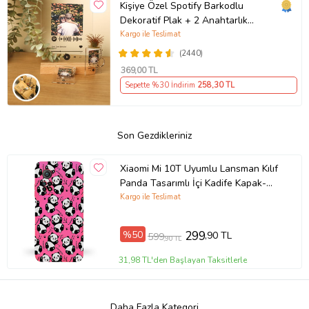
Kişiye Özel Spotify Barkodlu
Dekoratif Plak + 2 Anahtarlık
Babaya Anneye Sevgiliye Arkadaşa
Kargo ile Teslimat
Hediye
(2440)
369
,00 TL
Sepette %30 İndirim
258
,30 TL
Son Gezdikleriniz
Xiaomi Mi 10T Uyumlu Lansman Kılıf
Panda Tasarımlı İçi Kadife Kapak-
Neon Pembe (Şeffaf)
Kargo ile Teslimat
%50
299
,90 TL
599
,90 TL
31,98 TL'den Başlayan Taksitlerle
Daha Fazla Kategori