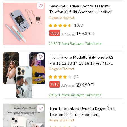
Sevgiliye Hediye Spotify Tasarımlı
Telefon Kılıfı İki Anahtarlık Hediyeli
Kargo ile Teslimat
(1062)
%50
199
,90 TL
399
,90 TL
21,32 TL'den Başlayan Taksitlerle
(Tüm Iphone Modelleri) iPhone 6 6S
7 8 11 12 13 14 15 16 17 Pro Max
Plus Mini Kişiye Özel Resimli
Kargo ile Teslimat
Fotoğraflı Kılıf
(42)
%17
274
,90 TL
329
,90 TL
29,32 TL'den Başlayan Taksitlerle
Tüm Telefonlara Uyumlu Kişiye Özel
Telefon Kılıfı Tüm Modeller
Açıklamada
Kargo ile Teslimat