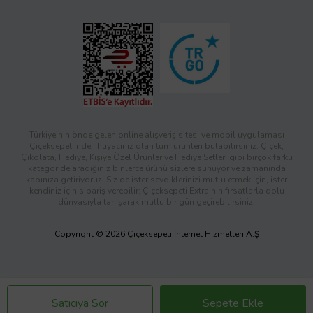
Türkiye’nin önde gelen online alışveriş sitesi ve mobil uygulaması
Çiçeksepeti’nde, ihtiyacınız olan tüm ürünleri bulabilirsiniz. Çiçek,
Çikolata, Hediye, Kişiye Özel Ürünler ve Hediye Setleri gibi birçok farklı
kategoride aradığınız binlerce ürünü sizlere sunuyor ve zamanında
kapınıza getiriyoruz! Siz de ister sevdiklerinizi mutlu etmek için, ister
kendiniz için sipariş verebilir; Çiçeksepeti Extra’nın fırsatlarla dolu
dünyasıyla tanışarak mutlu bir gün geçirebilirsiniz.
Copyright © 2026 Çiçeksepeti İnternet Hizmetleri A.Ş
Satıcıya Sor
Sepete Ekle