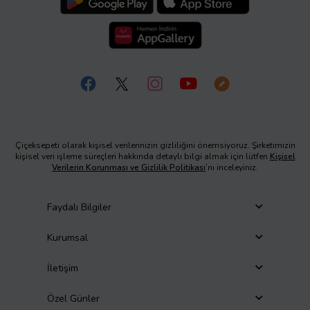
Çiçeksepeti olarak kişisel verilerinizin gizliliğini önemsiyoruz. Şirketimizin
kişisel veri işleme süreçleri hakkında detaylı bilgi almak için lütfen
Kişisel
Verilerin Korunması ve Gizlilik Politikası
’nı inceleyiniz.
Faydalı Bilgiler
Kurumsal
İletişim
Özel Günler