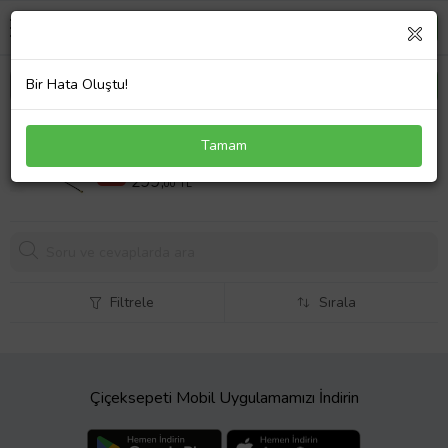
Bir Hata Oluştu!
Xiaomi Mi 11 Ultra Uyumlu Koaksiyel Anten Sinyal
Tamam
Flex Kablo M2102K1G M2102K1C
349,00 TL
%14
299,
00 TL
Filtrele
Sırala
Çiçeksepeti Mobil Uygulamamızı İndirin