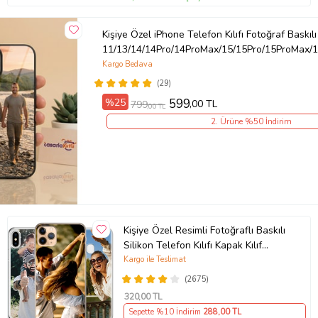
Kişiye Özel iPhone Telefon Kılıfı Fotoğraf Baskılı
11/13/14/14Pro/14ProMax/15/15Pro/15ProMax/1
Kargo Bedava
(29)
%25
599
,00 TL
799
,00 TL
2. Ürüne %50 İndirim
Kişiye Özel Resimli Fotoğraflı Baskılı
Silikon Telefon Kılıfı Kapak Kılıf
(Telefon Modelleri Açıklamada)
Kargo ile Teslimat
(2675)
320
,00 TL
Sepette %10 İndirim
288
,00 TL