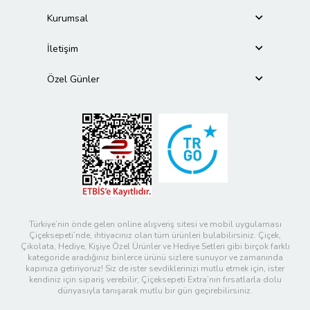
Kurumsal
İletişim
Özel Günler
Türkiye’nin önde gelen online alışveriş sitesi ve mobil uygulaması
Çiçeksepeti’nde, ihtiyacınız olan tüm ürünleri bulabilirsiniz. Çiçek,
Çikolata, Hediye, Kişiye Özel Ürünler ve Hediye Setleri gibi birçok farklı
kategoride aradığınız binlerce ürünü sizlere sunuyor ve zamanında
kapınıza getiriyoruz! Siz de ister sevdiklerinizi mutlu etmek için, ister
kendiniz için sipariş verebilir; Çiçeksepeti Extra’nın fırsatlarla dolu
dünyasıyla tanışarak mutlu bir gün geçirebilirsiniz.