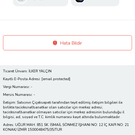
Hata Bildir
Ticaret Ünvanı: İLKER YALÇIN
Kayıtlı E-Posta Adresi:
[email protected]
Vergi Numarası: -
Mersis Numarası: -
İletişim: Satıcının Çiçeksepeti tarafından teyit edilmiş iletişim bilgileri ile
birlikte tacir/esnaf/sanatkar olan satıcılar için merkez adresi;
tacir/esnaf/sanatkar olmayan satıcılar için merkez adresinin bulunduğu il
bilgisi, ad, soyad ve T.C. kimlik numarası kayıt altında bulunmaktadır.
Adres: UĞUR MAH. 851 SK. İSMAİL SÖNMEZ İŞHANI NO: 12 İÇ KAPI NO: 21
KONAK/ İZMİR 1500048475/35/TUR