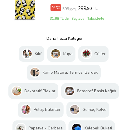
%50
299
,90 TL
599
,90 TL
31,98 TL'den Başlayan Taksitlerle
Daha Fazla Kategori
Kılıf
Kupa
Güller
Kamp Matara, Termos, Bardak
Dekoratif Plaklar
Fotoğraf Baskı Kağıdı
Peluş Buketler
Gümüş Kolye
Papatya - Gerbera
Kelebek Buketi