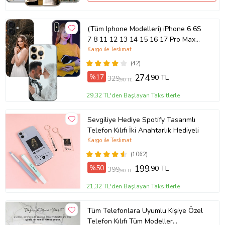
(Tüm Iphone Modelleri) iPhone 6 6S
7 8 11 12 13 14 15 16 17 Pro Max
Plus Mini Kişiye Özel Resimli
Kargo ile Teslimat
Fotoğraflı Kılıf
(42)
%17
274
,90 TL
329
,90 TL
29,32 TL'den Başlayan Taksitlerle
Sevgiliye Hediye Spotify Tasarımlı
Telefon Kılıfı İki Anahtarlık Hediyeli
Kargo ile Teslimat
(1062)
%50
199
,90 TL
399
,90 TL
21,32 TL'den Başlayan Taksitlerle
Tüm Telefonlara Uyumlu Kişiye Özel
Telefon Kılıfı Tüm Modeller