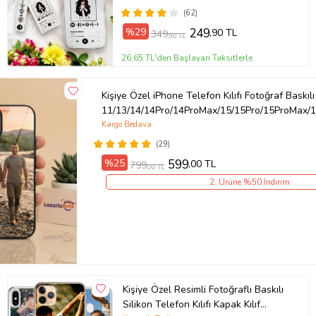
(62)
%29
249
,90 TL
349
,90 TL
26,65 TL'den Başlayan Taksitlerle
Kişiye Özel iPhone Telefon Kılıfı Fotoğraf Baskılı
11/13/14/14Pro/14ProMax/15/15Pro/15ProMax/1
Kargo Bedava
(29)
%25
599
,00 TL
799
,00 TL
2. Ürüne %50 İndirim
Kişiye Özel Resimli Fotoğraflı Baskılı
Silikon Telefon Kılıfı Kapak Kılıf