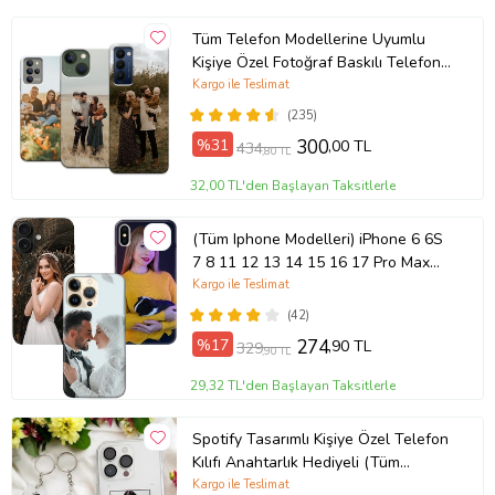
Tüm Telefon Modellerine Uyumlu
Kişiye Özel Fotoğraf Baskılı Telefon
Kılıfı
Kargo ile Teslimat
(235)
%31
300
,00 TL
434
,80 TL
32,00 TL'den Başlayan Taksitlerle
(Tüm Iphone Modelleri) iPhone 6 6S
7 8 11 12 13 14 15 16 17 Pro Max
Plus Mini Kişiye Özel Resimli
Kargo ile Teslimat
Fotoğraflı Kılıf
(42)
%17
274
,90 TL
329
,90 TL
29,32 TL'den Başlayan Taksitlerle
Spotify Tasarımlı Kişiye Özel Telefon
Kılıfı Anahtarlık Hediyeli (Tüm
Telefon Kılıfları Mevcuttur.)
Kargo ile Teslimat