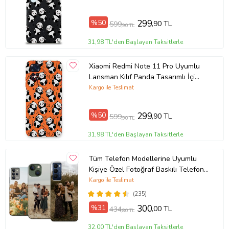
Ürün Kodu:
kcm68877156
%50
299
,90 TL
599
,90 TL
31,98 TL'den Başlayan Taksitlerle
Xiaomi Redmi Note 11 Pro Uyumlu
Lansman Kılıf Panda Tasarımlı İçi
Kadife Kapak-Turuncu (Şeffaf)
Kargo ile Teslimat
%50
299
,90 TL
599
,90 TL
31,98 TL'den Başlayan Taksitlerle
Tüm Telefon Modellerine Uyumlu
Kişiye Özel Fotoğraf Baskılı Telefon
Kılıfı
Kargo ile Teslimat
(235)
%31
300
,00 TL
434
,80 TL
32,00 TL'den Başlayan Taksitlerle