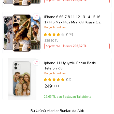
Sepette %10 İndirim
296
,82 TL
iPhone 6 6S 7 8 11 12 13 14 15 16
17 Pro Max Plus Mini Kılıf Kişiye Özel
Resimli Fotoğraflı Silikon
Kargo ile Teslimat
(103)
329
,80 TL
Sepette %10 İndirim
296
,82 TL
Iphone 11 Uyuymlu Resim Baskılı
Telefon Kılıfı
Kargo ile Teslimat
(16)
249
,90 TL
26,65 TL'den Başlayan Taksitlerle
Bu Ürünü Alanlar Bunları da Aldı