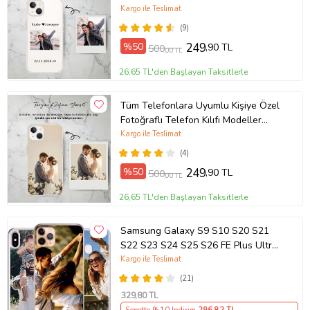
Açıklamada
Kargo ile Teslimat
(9)
%50
249
,90 TL
500
,00 TL
26,65 TL'den Başlayan Taksitlerle
Tüm Telefonlara Uyumlu Kişiye Özel
Fotoğraflı Telefon Kılıfı Modeller
Açıklamada
Kargo ile Teslimat
(4)
%50
249
,90 TL
500
,00 TL
26,65 TL'den Başlayan Taksitlerle
Samsung Galaxy S9 S10 S20 S21
S22 S23 S24 S25 S26 FE Plus Ultra
Kılıf Kişiye Özel Resimli Fotoğraflı
Kargo ile Teslimat
Silikon
(21)
329
,80 TL