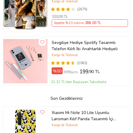
(Telefon Modelleri Açıklamada)
Kargo ile Teslimat
(2675)
320
,00 TL
Sepette %10 İndirim
288
,00 TL
Sevgiliye Hediye Spotify Tasarımlı
Telefon Kılıfı İki Anahtarlık Hediyeli
Kargo ile Teslimat
(1062)
%50
199
,90 TL
399
,90 TL
21,32 TL'den Başlayan Taksitlerle
Son Gezdikleriniz
Xiaomi Mi Note 10 Lite Uyumlu
Lansman Kılıf Panda Tasarımlı İçi
Kadife Kapak-Sarı (Şeffaf)
Kargo ile Teslimat