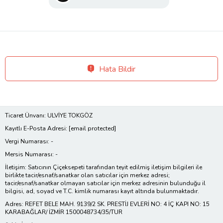
Hata Bildir
Ticaret Ünvanı: ULVİYE TOKGÖZ
Kayıtlı E-Posta Adresi:
[email protected]
Vergi Numarası: -
Mersis Numarası: -
İletişim: Satıcının Çiçeksepeti tarafından teyit edilmiş iletişim bilgileri ile
birlikte tacir/esnaf/sanatkar olan satıcılar için merkez adresi;
tacir/esnaf/sanatkar olmayan satıcılar için merkez adresinin bulunduğu il
bilgisi, ad, soyad ve T.C. kimlik numarası kayıt altında bulunmaktadır.
Adres: REFET BELE MAH. 9139/2 SK. PRESTİJ EVLERİ NO: 4 İÇ KAPI NO: 15
KARABAĞLAR/ İZMİR 1500048734/35/TUR