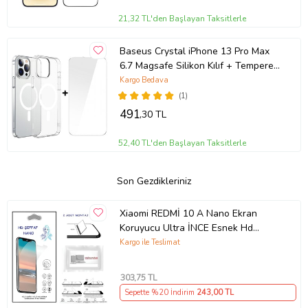
21,32 TL'den Başlayan Taksitlerle
Baseus Crystal iPhone 13 Pro Max
6.7 Magsafe Silikon Kılıf + Tempered
Ekran Koruyucu Set (Şeffaf)
Kargo Bedava
(1)
491
,30 TL
52,40 TL'den Başlayan Taksitlerle
Son Gezdikleriniz
Xiaomi REDMİ 10 A Nano Ekran
Koruyucu Ultra İNCE Esnek Hd
Şeffaf
Kargo ile Teslimat
303
,75 TL
Sepette %20 İndirim
243
,00 TL