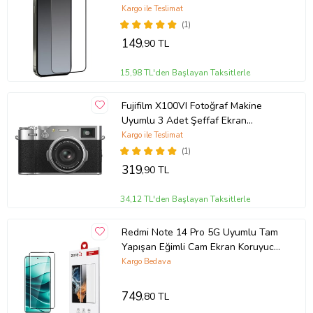
Kargo ile Teslimat
(1)
149
,90 TL
15,98 TL'den Başlayan Taksitlerle
Fujifilm X100VI Fotoğraf Makine
Uyumlu 3 Adet Şeffaf Ekran
koruyucu Nano Jelatin
Kargo ile Teslimat
(1)
Ürün Kodu:
kcm28512077
319
,90 TL
34,12 TL'den Başlayan Taksitlerle
Redmi Note 14 Pro 5G Uyumlu Tam
Yapışan Eğimli Cam Ekran Koruyucu
(Siyah)
Kargo Bedava
749
,80 TL