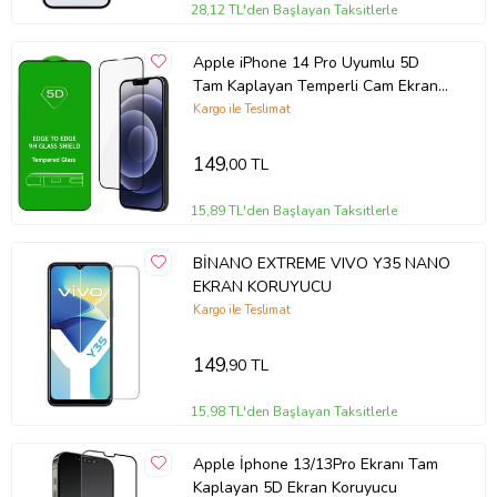
Kolay Kurulum: Tiknal Esnek Nano Kırılmaz Cam Ekran Koruyucu
28,12 TL'den Başlayan Taksitlerle
Film , kolay kurulum için özel olarak tasarlanmıştır. Ekranınızı
temizledikten sonra, koruyucuyu hızlıca ve düzgün bir şekilde
Apple iPhone 14 Pro Uyumlu 5D
yerleştirebilirsiniz.
Tam Kaplayan Temperli Cam Ekran
Koruyucu
Kargo ile Teslimat
Uyumlu Modeller: Tiknal Esnek Nano Kırılmaz Cam Ekran Koruyucu
Film modeline uyumludur, mükemmel koruma sağlar.
149
,00 TL
15,89 TL'den Başlayan Taksitlerle
Telefonunuzun değerini korumak ve ekranını uzun ömürlü kılmak
için Tiknal Esnek Nano Kırılmaz Cam Ekran Koruyucu Filmyu bugün
BİNANO EXTREME VIVO Y35 NANO
satın alın!
EKRAN KORUYUCU
Kargo ile Teslimat
149
,90 TL
15,98 TL'den Başlayan Taksitlerle
Apple İphone 13/13Pro Ekranı Tam
Kaplayan 5D Ekran Koruyucu