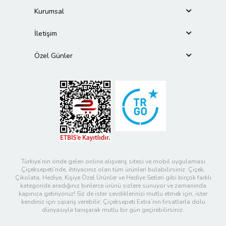
Kurumsal
İletişim
Özel Günler
Türkiye’nin önde gelen online alışveriş sitesi ve mobil uygulaması
Çiçeksepeti’nde, ihtiyacınız olan tüm ürünleri bulabilirsiniz. Çiçek,
Çikolata, Hediye, Kişiye Özel Ürünler ve Hediye Setleri gibi birçok farklı
kategoride aradığınız binlerce ürünü sizlere sunuyor ve zamanında
kapınıza getiriyoruz! Siz de ister sevdiklerinizi mutlu etmek için, ister
kendiniz için sipariş verebilir; Çiçeksepeti Extra’nın fırsatlarla dolu
dünyasıyla tanışarak mutlu bir gün geçirebilirsiniz.