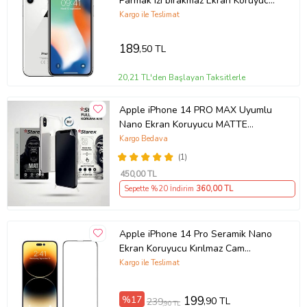
Parmak izi bırakmaz Ekran Koruyucu
Nano MAT Jelatin
Kargo ile Teslimat
189
,50 TL
20,21 TL'den Başlayan Taksitlerle
Apple iPhone 14 PRO MAX Uyumlu
Nano Ekran Koruyucu MATTE
HAYALET - Full Arka Kaplama 360
Kargo Bedava
Koruma STAREX
(1)
450
,00 TL
Sepette %20 İndirim
360
,00 TL
Apple iPhone 14 Pro Seramik Nano
Ekran Koruyucu Kırılmaz Cam
(Şeffaf)
Kargo ile Teslimat
%17
199
,90 TL
239
,90 TL