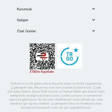
Kurumsal
İletişim
Özel Günler
Türkiye’nin önde gelen online alışveriş sitesi ve mobil uygulaması
Çiçeksepeti’nde, ihtiyacınız olan tüm ürünleri bulabilirsiniz. Çiçek,
Çikolata, Hediye, Kişiye Özel Ürünler ve Hediye Setleri gibi birçok farklı
kategoride aradığınız binlerce ürünü sizlere sunuyor ve zamanında
kapınıza getiriyoruz! Siz de ister sevdiklerinizi mutlu etmek için, ister
kendiniz için sipariş verebilir; Çiçeksepeti Extra’nın fırsatlarla dolu
dünyasıyla tanışarak mutlu bir gün geçirebilirsiniz.