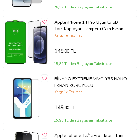
Film , yüksek şeffaflık özelliği sayesinde ekranınızın netliğini ve renk
doğruluğunu korur. Ekranın arkasındaki güzellikleri her zaman
28,12 TL'den Başlayan Taksitlerle
görebilirsiniz.
Apple iPhone 14 Pro Uyumlu 5D
Tam Kaplayan Temperli Cam Ekran
Kolay Kurulum: Tiknal Esnek Nano Kırılmaz Cam Ekran Koruyucu
Koruyucu
Kargo ile Teslimat
Film , kolay kurulum için özel olarak tasarlanmıştır. Ekranınızı
temizledikten sonra, koruyucuyu hızlıca ve düzgün bir şekilde
149
,00 TL
yerleştirebilirsiniz.
15,89 TL'den Başlayan Taksitlerle
Uyumlu Modeller: Tiknal Esnek Nano Kırılmaz Cam Ekran Koruyucu
Film modeline uyumludur, mükemmel koruma sağlar.
BİNANO EXTREME VIVO Y35 NANO
EKRAN KORUYUCU
Kargo ile Teslimat
Telefonunuzun değerini korumak ve ekranını uzun ömürlü kılmak
için Tiknal Esnek Nano Kırılmaz Cam Ekran Koruyucu Filmyu bugün
149
,90 TL
satın alın!
15,98 TL'den Başlayan Taksitlerle
Apple İphone 13/13Pro Ekranı Tam