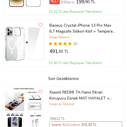
%17
199
,90 TL
239
,90 TL
21,32 TL'den Başlayan Taksitlerle
Baseus Crystal iPhone 13 Pro Max
6.7 Magsafe Silikon Kılıf + Tempered
Ekran Koruyucu Set (Şeffaf)
Kargo Bedava
(1)
491
,30 TL
52,40 TL'den Başlayan Taksitlerle
Son Gezdikleriniz
Xiaomi REDMİ 7A Nano Ekran
Koruyucu Esnek MAT HAYALET +
Type C Kablo
Kargo ile Teslimat
399
,12 TL
Sepette %20 İndirim
319
,30 TL