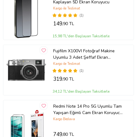
Kaplayan 5D Ekran Koruyucu
Kargo ile Teslimat
(1)
149
,90 TL
15,98 TL'den Başlayan Taksitlerle
Fujifilm X100VI Fotoğraf Makine
Uyumlu 3 Adet Şeffaf Ekran
koruyucu Nano Jelatin
Kargo ile Teslimat
(1)
319
,90 TL
34,12 TL'den Başlayan Taksitlerle
Ürün Kodu:
kcm86393757
Redmi Note 14 Pro 5G Uyumlu Tam
Yapışan Eğimli Cam Ekran Koruyucu
(Siyah)
Kargo Bedava
749
,80 TL