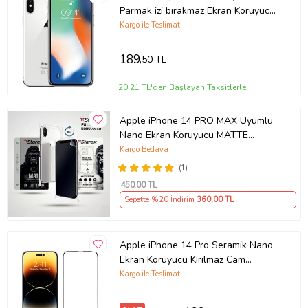
Parmak izi bırakmaz Ekran Koruyucu
Nano MAT Jelatin
Kargo ile Teslimat
189
,50 TL
20,21 TL'den Başlayan Taksitlerle
Apple iPhone 14 PRO MAX Uyumlu
Nano Ekran Koruyucu MATTE
HAYALET - Full Arka Kaplama 360
Kargo Bedava
Koruma STAREX
(1)
450
,00 TL
Sepette %20 İndirim
360
,00 TL
Apple iPhone 14 Pro Seramik Nano
Ekran Koruyucu Kırılmaz Cam
(Şeffaf)
Kargo ile Teslimat