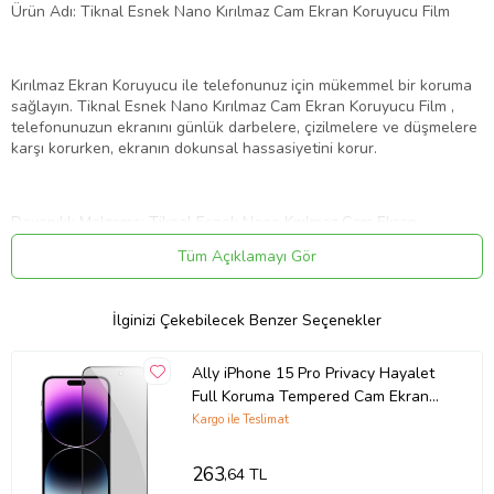
Ürün Adı: Tiknal Esnek Nano Kırılmaz Cam Ekran Koruyucu Film
Kırılmaz Ekran Koruyucu ile telefonunuz için mükemmel bir koruma
sağlayın. Tiknal Esnek Nano Kırılmaz Cam Ekran Koruyucu Film ,
telefonunuzun ekranını günlük darbelere, çizilmelere ve düşmelere
karşı korurken, ekranın dokunsal hassasiyetini korur.
Dayanıklı Malzeme: Tiknal Esnek Nano Kırılmaz Cam Ekran
Koruyucu Film , son teknoloji ile üretilmiştir. Bu özel malzeme,
Tüm Açıklamayı Gör
ekranınızı her türlü darbeye karşı korur ve çizilmez bir yüzey sunar.
İlginizi Çekebilecek Benzer Seçenekler
Tam Kapsamlı Koruma: Telefonunuzun ekranını kenardan kenara
kapsayan tasarımı sayesinde, ekranınızı tamamen korur. Bu sayede,
Ally iPhone 15 Pro Privacy Hayalet
telefonunuzun köşelerine gelen darbelerden bile ekranınız
Full Koruma Tempered Cam Ekran
güvende olur.
Koruyucu (Siyah)
Kargo ile Teslimat
263
,64 TL
Yüksek Şeffaflık:Tiknal Esnek Nano Kırılmaz Cam Ekran Koruyucu