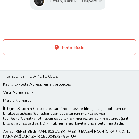
Cüzdan, Kartlık, Pasaportluk
Hata Bildir
Ticaret Ünvanı: ULVİYE TOKGÖZ
Kayıtlı E-Posta Adresi:
[email protected]
Vergi Numarası: -
Mersis Numarası: -
İletişim: Satıcının Çiçeksepeti tarafından teyit edilmiş iletişim bilgileri ile
birlikte tacir/esnaf/sanatkar olan satıcılar için merkez adresi;
tacir/esnaf/sanatkar olmayan satıcılar için merkez adresinin bulunduğu il
bilgisi, ad, soyad ve T.C. kimlik numarası kayıt altında bulunmaktadır.
Adres: REFET BELE MAH. 9139/2 SK. PRESTİJ EVLERİ NO: 4 İÇ KAPI NO: 15
KARABAĞLAR/ İZMİR 1500048734/35/TUR