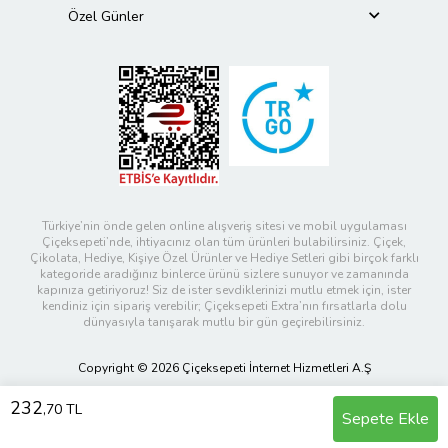
Özel Günler
Türkiye’nin önde gelen online alışveriş sitesi ve mobil uygulaması
Çiçeksepeti’nde, ihtiyacınız olan tüm ürünleri bulabilirsiniz. Çiçek,
Çikolata, Hediye, Kişiye Özel Ürünler ve Hediye Setleri gibi birçok farklı
kategoride aradığınız binlerce ürünü sizlere sunuyor ve zamanında
kapınıza getiriyoruz! Siz de ister sevdiklerinizi mutlu etmek için, ister
kendiniz için sipariş verebilir; Çiçeksepeti Extra’nın fırsatlarla dolu
dünyasıyla tanışarak mutlu bir gün geçirebilirsiniz.
Copyright © 2026 Çiçeksepeti İnternet Hizmetleri A.Ş
232
,70 TL
Sepete Ekle