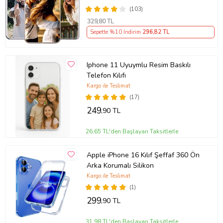
(103)
329
,80 TL
Sepette %10 İndirim
296
,82 TL
Iphone 11 Uyuymlu Resim Baskılı
Telefon Kılıfı
Kargo ile Teslimat
(17)
249
,90 TL
26,65 TL'den Başlayan Taksitlerle
Apple iPhone 16 Kılıf Şeffaf 360 Ön
Arka Korumalı Silikon
Kargo ile Teslimat
(1)
299
,90 TL
31,98 TL'den Başlayan Taksitlerle