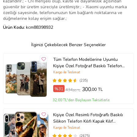
kazandırır.; - CN menşeili olup, kalite ve dayanıklılık açısından
güvenilir bir üretim süreciyle üretilmiştir.; - Xiaomi uyumlu marka
özelliği sayesinde, telefonunuzun tüm bağlantı noktalarına ve
düğmelerine kolay erişim sağlar.;
Ürün Kodu:
kcm88398932
İlginizi Çekebilecek Benzer Seçenekler
Tüm Telefon Modellerine Uyumlu
Kişiye Özel Fotoğraf Baskılı Telefon
Kılıfı
Kargo ile Teslimat
(235)
%31
300
,00 TL
434
,80 TL
32,00 TL'den Başlayan Taksitlerle
Kişiye Özel Resimli Fotoğraflı Baskılı
Silikon Telefon Kılıfı Kapak Kılıf
(Telefon Modelleri Açıklamada)
Kargo ile Teslimat
(2675)