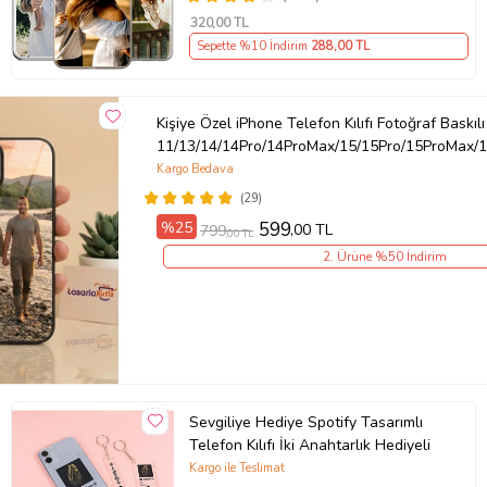
320
,00 TL
Sepette %10 İndirim
288
,00 TL
Kişiye Özel iPhone Telefon Kılıfı Fotoğraf Baskılı
11/13/14/14Pro/14ProMax/15/15Pro/15ProMax/1
Kargo Bedava
(29)
%25
599
,00 TL
799
,00 TL
2. Ürüne %50 İndirim
Sevgiliye Hediye Spotify Tasarımlı
Telefon Kılıfı İki Anahtarlık Hediyeli
Kargo ile Teslimat