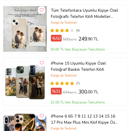
Tüm Telefonlara Uyumlu Kişiye Özel
Fotoğraflı Telefon Kılıfı Modeller
Açıklamada
Kargo ile Teslimat
(4)
%50
249
,90 TL
500
,00 TL
26,65 TL'den Başlayan Taksitlerle
iPhone 15 Uyumlu Kişiye Özel
Fotoğraf Baskılı Telefon Kılıfı
Kargo ile Teslimat
(7)
%31
300
,00 TL
434
,80 TL
32,00 TL'den Başlayan Taksitlerle
iPhone 6 6S 7 8 11 12 13 14 15 16
17 Pro Max Plus Mini Kılıf Kişiye Özel
Resimli Fotoğraflı Silikon
Kargo ile Teslimat