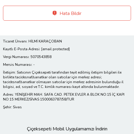
Hata Bildir
Ticaret Ünvanı: HİLMİ KARAÇOBAN
Kayıtlı E-Posta Adresi:
[email protected]
Vergi Numarası: 5070543858
Mersis Numarası: -
İletişim: Satıcının Çiçeksepeti tarafından teyit edilmiş iletişim bilgileri ile
birlikte tacir/esnaf/sanatkar olan satıcılar için merkez adresi;
tacir/esnaf/sanatkar olmayan satıcılar için merkez adresinin bulunduğu il
bilgisi, ad, soyad ve T.C. kimlik numarası kayıt altında bulunmaktadır.
Adres: YENİŞEHİR MAH. SAFA CAD. PETEK EVLER A BLOK NO:15 İÇ KAPI
NO:15 MERKEZ/SİVAS 1500063787/58/TUR
Şehir: Sivas
Çiçeksepeti Mobil Uygulamamızı İndirin