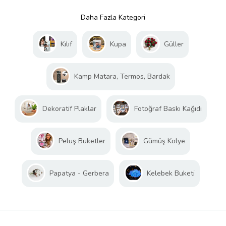
Daha Fazla Kategori
Kılıf
Kupa
Güller
Kamp Matara, Termos, Bardak
Dekoratif Plaklar
Fotoğraf Baskı Kağıdı
Peluş Buketler
Gümüş Kolye
Papatya - Gerbera
Kelebek Buketi