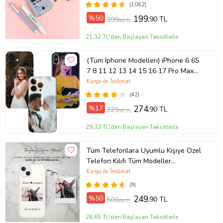
(1062)
%50
199
,90 TL
399
,90 TL
21,32 TL'den Başlayan Taksitlerle
(Tüm Iphone Modelleri) iPhone 6 6S
7 8 11 12 13 14 15 16 17 Pro Max
Plus Mini Kişiye Özel Resimli
Kargo ile Teslimat
Fotoğraflı Kılıf
(42)
%17
274
,90 TL
329
,90 TL
29,32 TL'den Başlayan Taksitlerle
Tüm Telefonlara Uyumlu Kişiye Özel
Telefon Kılıfı Tüm Modeller
Açıklamada
Kargo ile Teslimat
(9)
%50
249
,90 TL
500
,00 TL
26,65 TL'den Başlayan Taksitlerle