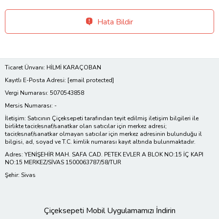
Hata Bildir
Ticaret Ünvanı: HİLMİ KARAÇOBAN
Kayıtlı E-Posta Adresi:
[email protected]
Vergi Numarası: 5070543858
Mersis Numarası: -
İletişim: Satıcının Çiçeksepeti tarafından teyit edilmiş iletişim bilgileri ile
birlikte tacir/esnaf/sanatkar olan satıcılar için merkez adresi;
tacir/esnaf/sanatkar olmayan satıcılar için merkez adresinin bulunduğu il
bilgisi, ad, soyad ve T.C. kimlik numarası kayıt altında bulunmaktadır.
Adres: YENİŞEHİR MAH. SAFA CAD. PETEK EVLER A BLOK NO:15 İÇ KAPI
NO:15 MERKEZ/SİVAS 1500063787/58/TUR
Şehir: Sivas
Çiçeksepeti Mobil Uygulamamızı İndirin