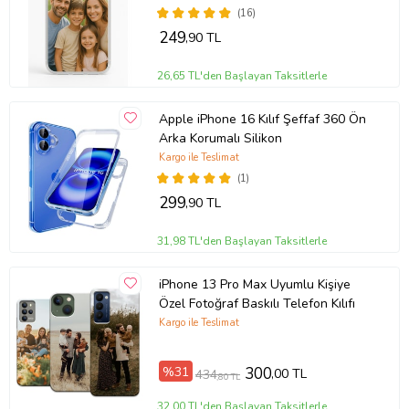
(16)
249
,90 TL
26,65 TL'den Başlayan Taksitlerle
Apple iPhone 16 Kılıf Şeffaf 360 Ön
Arka Korumalı Silikon
Kargo ile Teslimat
(1)
299
,90 TL
31,98 TL'den Başlayan Taksitlerle
iPhone 13 Pro Max Uyumlu Kişiye
Özel Fotoğraf Baskılı Telefon Kılıfı
Kargo ile Teslimat
%31
300
,00 TL
434
,80 TL
32,00 TL'den Başlayan Taksitlerle