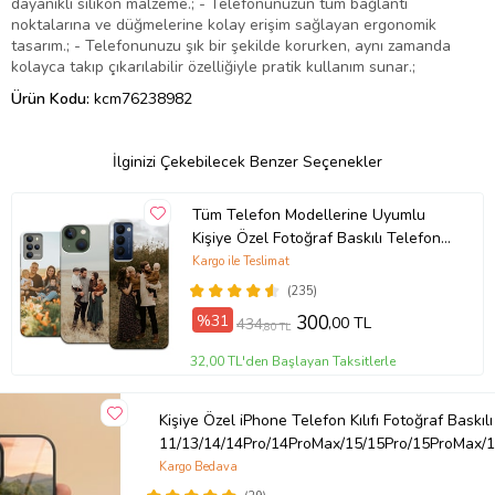
dayanıklı silikon malzeme.; - Telefonunuzun tüm bağlantı
noktalarına ve düğmelerine kolay erişim sağlayan ergonomik
tasarım.; - Telefonunuzu şık bir şekilde korurken, aynı zamanda
kolayca takıp çıkarılabilir özelliğiyle pratik kullanım sunar.;
Ürün Kodu:
kcm76238982
İlginizi Çekebilecek Benzer Seçenekler
Tüm Telefon Modellerine Uyumlu
Kişiye Özel Fotoğraf Baskılı Telefon
Kılıfı
Kargo ile Teslimat
(235)
%31
300
,00 TL
434
,80 TL
32,00 TL'den Başlayan Taksitlerle
Kişiye Özel iPhone Telefon Kılıfı Fotoğraf Baskılı
11/13/14/14Pro/14ProMax/15/15Pro/15ProMax/1
Kargo Bedava