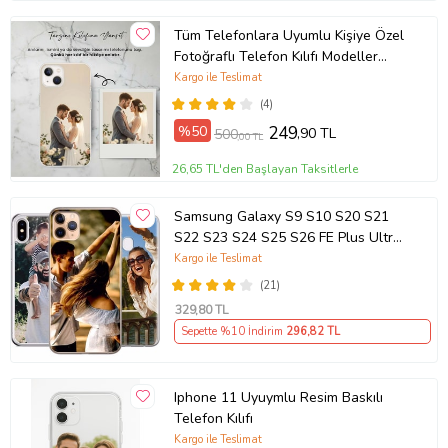
Tüm Telefonlara Uyumlu Kişiye Özel
Fotoğraflı Telefon Kılıfı Modeller
Açıklamada
Kargo ile Teslimat
(4)
%50
249
,90 TL
500
,00 TL
26,65 TL'den Başlayan Taksitlerle
Samsung Galaxy S9 S10 S20 S21
S22 S23 S24 S25 S26 FE Plus Ultra
Kılıf Kişiye Özel Resimli Fotoğraflı
Kargo ile Teslimat
Silikon
(21)
329
,80 TL
Sepette %10 İndirim
296
,82 TL
Iphone 11 Uyuymlu Resim Baskılı
Telefon Kılıfı
Kargo ile Teslimat