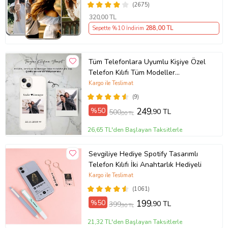
(2675)
320
,00 TL
Sepette %10 İndirim
288
,00 TL
Tüm Telefonlara Uyumlu Kişiye Özel
Telefon Kılıfı Tüm Modeller
Açıklamada
Kargo ile Teslimat
(9)
%50
249
,90 TL
500
,00 TL
26,65 TL'den Başlayan Taksitlerle
Sevgiliye Hediye Spotify Tasarımlı
Telefon Kılıfı İki Anahtarlık Hediyeli
Kargo ile Teslimat
(1061)
%50
199
,90 TL
399
,90 TL
21,32 TL'den Başlayan Taksitlerle