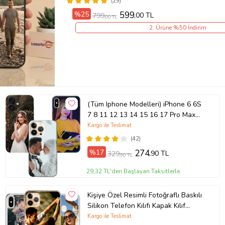
(29)
%25
599
,00 TL
799
,00 TL
2. Ürüne %50 İndirim
(Tüm Iphone Modelleri) iPhone 6 6S
7 8 11 12 13 14 15 16 17 Pro Max
Plus Mini Kişiye Özel Resimli
Kargo ile Teslimat
Fotoğraflı Kılıf
(42)
%17
274
,90 TL
329
,90 TL
29,32 TL'den Başlayan Taksitlerle
Kişiye Özel Resimli Fotoğraflı Baskılı
Silikon Telefon Kılıfı Kapak Kılıf
(Telefon Modelleri Açıklamada)
Kargo ile Teslimat