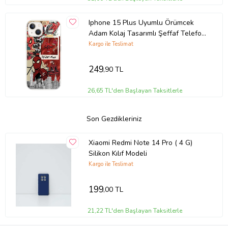
Iphone 15 Plus Uyumlu Örümcek
Adam Kolaj Tasarımlı Şeffaf Telefon
Kılıfı
Kargo ile Teslimat
249
,90 TL
26,65 TL'den Başlayan Taksitlerle
Son Gezdikleriniz
Xiaomi Redmi Note 14 Pro ( 4 G)
Silikon Kılıf Modeli
Kargo ile Teslimat
199
,00 TL
21,22 TL'den Başlayan Taksitlerle