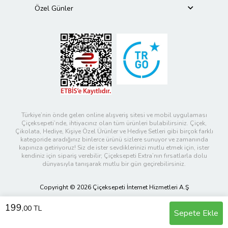
Özel Günler
Türkiye’nin önde gelen online alışveriş sitesi ve mobil uygulaması
Çiçeksepeti’nde, ihtiyacınız olan tüm ürünleri bulabilirsiniz. Çiçek,
Çikolata, Hediye, Kişiye Özel Ürünler ve Hediye Setleri gibi birçok farklı
kategoride aradığınız binlerce ürünü sizlere sunuyor ve zamanında
kapınıza getiriyoruz! Siz de ister sevdiklerinizi mutlu etmek için, ister
kendiniz için sipariş verebilir; Çiçeksepeti Extra’nın fırsatlarla dolu
dünyasıyla tanışarak mutlu bir gün geçirebilirsiniz.
Copyright © 2026 Çiçeksepeti İnternet Hizmetleri A.Ş
199
,00 TL
Sepete Ekle