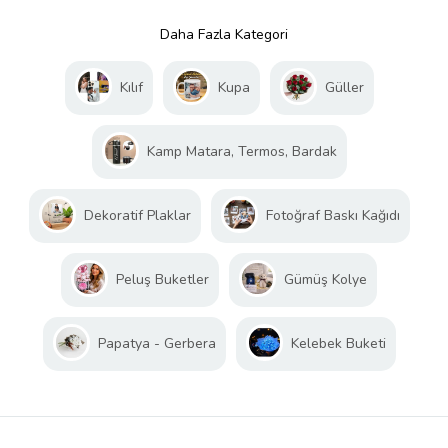
Daha Fazla Kategori
Kılıf
Kupa
Güller
Kamp Matara, Termos, Bardak
Dekoratif Plaklar
Fotoğraf Baskı Kağıdı
Peluş Buketler
Gümüş Kolye
Papatya - Gerbera
Kelebek Buketi