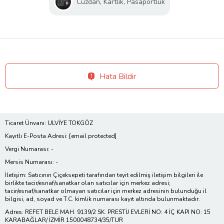
Cüzdan, Kartlık, Pasaportluk
Hata Bildir
Ticaret Ünvanı: ULVİYE TOKGÖZ
Kayıtlı E-Posta Adresi:
[email protected]
Vergi Numarası: -
Mersis Numarası: -
İletişim: Satıcının Çiçeksepeti tarafından teyit edilmiş iletişim bilgileri ile
birlikte tacir/esnaf/sanatkar olan satıcılar için merkez adresi;
tacir/esnaf/sanatkar olmayan satıcılar için merkez adresinin bulunduğu il
bilgisi, ad, soyad ve T.C. kimlik numarası kayıt altında bulunmaktadır.
Adres: REFET BELE MAH. 9139/2 SK. PRESTİJ EVLERİ NO: 4 İÇ KAPI NO: 15
KARABAĞLAR/ İZMİR 1500048734/35/TUR