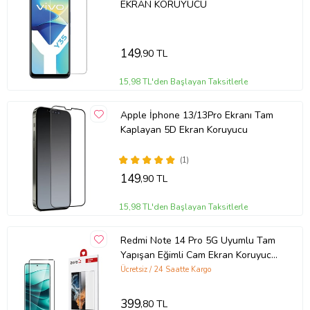
EKRAN KORUYUCU
149
,90 TL
15,98 TL'den Başlayan Taksitlerle
Apple İphone 13/13Pro Ekranı Tam
Kaplayan 5D Ekran Koruyucu
(1)
149
,90 TL
15,98 TL'den Başlayan Taksitlerle
Ürün Kodu:
kcm58969920
Redmi Note 14 Pro 5G Uyumlu Tam
Yapışan Eğimli Cam Ekran Koruyucu
(Siyah)
Ücretsiz / 24 Saatte Kargo
399
,80 TL