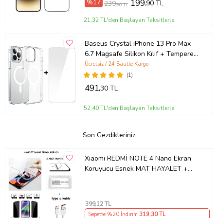
%17
199
,90 TL
239
,90 TL
21,32 TL'den Başlayan Taksitlerle
Baseus Crystal iPhone 13 Pro Max
6.7 Magsafe Silikon Kılıf + Tempered
Ekran Koruyucu Set (Şeffaf)
Ücretsiz / 24 Saatte Kargo
(1)
491
,30 TL
52,40 TL'den Başlayan Taksitlerle
Son Gezdikleriniz
Xiaomi REDMİ NOTE 4 Nano Ekran
Koruyucu Esnek MAT HAYALET +
Type C Kablo
399
,12 TL
Sepette %20 İndirim
319
,30 TL