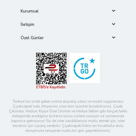
Kurumsal
İletişim
Özel Günler
Türkiye’nin önde gelen online alışveriş sitesi ve mobil uygulaması
Çiçeksepeti’nde, ihtiyacınız olan tüm ürünleri bulabilirsiniz. Çiçek,
Çikolata, Hediye, Kişiye Özel Ürünler ve Hediye Setleri gibi birçok farklı
kategoride aradığınız binlerce ürünü sizlere sunuyor ve zamanında
kapınıza getiriyoruz! Siz de ister sevdiklerinizi mutlu etmek için, ister
kendiniz için sipariş verebilir; Çiçeksepeti Extra’nın fırsatlarla dolu
dünyasıyla tanışarak mutlu bir gün geçirebilirsiniz.