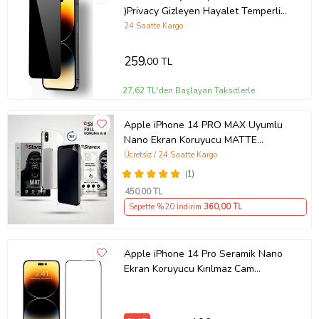
)Privacy Gizleyen Hayalet Temperli
Cam Ekran Koruyucu (Siyah)
24 Saatte Kargo
259
,00 TL
27,62 TL'den Başlayan Taksitlerle
Apple iPhone 14 PRO MAX Uyumlu
Nano Ekran Koruyucu MATTE
HAYALET - Full Arka Kaplama 360
Ücretsiz / 24 Saatte Kargo
Koruma STAREX
(1)
450
,00 TL
Sepette %20 İndirim
360
,00 TL
Apple iPhone 14 Pro Seramik Nano
Ekran Koruyucu Kırılmaz Cam
(Şeffaf)