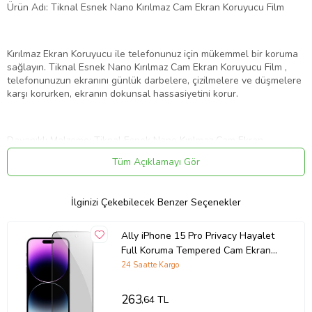
Ürün Adı: Tiknal Esnek Nano Kırılmaz Cam Ekran Koruyucu Film
Kırılmaz Ekran Koruyucu ile telefonunuz için mükemmel bir koruma
sağlayın. Tiknal Esnek Nano Kırılmaz Cam Ekran Koruyucu Film ,
telefonunuzun ekranını günlük darbelere, çizilmelere ve düşmelere
karşı korurken, ekranın dokunsal hassasiyetini korur.
Dayanıklı Malzeme: Tiknal Esnek Nano Kırılmaz Cam Ekran
Koruyucu Film , son teknoloji ile üretilmiştir. Bu özel malzeme,
Tüm Açıklamayı Gör
ekranınızı her türlü darbeye karşı korur ve çizilmez bir yüzey sunar.
İlginizi Çekebilecek Benzer Seçenekler
Tam Kapsamlı Koruma: Telefonunuzun ekranını kenardan kenara
kapsayan tasarımı sayesinde, ekranınızı tamamen korur. Bu sayede,
Ally iPhone 15 Pro Privacy Hayalet
telefonunuzun köşelerine gelen darbelerden bile ekranınız
Full Koruma Tempered Cam Ekran
güvende olur.
Koruyucu (Siyah)
24 Saatte Kargo
263
,64 TL
Yüksek Şeffaflık:Tiknal Esnek Nano Kırılmaz Cam Ekran Koruyucu