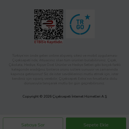
Türkiye’nin önde gelen online alışveriş sitesi ve mobil uygulaması
Çiçeksepeti’nde, ihtiyacınız olan tüm ürünleri bulabilirsiniz. Çiçek,
Çikolata, Hediye, Kişiye Özel Ürünler ve Hediye Setleri gibi birçok farklı
kategoride aradığınız binlerce ürünü sizlere sunuyor ve zamanında
kapınıza getiriyoruz! Siz de ister sevdiklerinizi mutlu etmek için, ister
kendiniz için sipariş verebilir; Çiçeksepeti Extra’nın fırsatlarla dolu
dünyasıyla tanışarak mutlu bir gün geçirebilirsiniz.
Copyright © 2026 Çiçeksepeti İnternet Hizmetleri A.Ş
Satıcıya Sor
Sepete Ekle