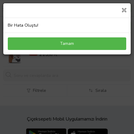
Bir Hata Oluştu!
Xiaomi Redmi Note 9S Kılıf HD Baskılı Kılıf -
Tamam
Followed Institution 0525
399,90 TL
%46
215,
90 TL
Filtrele
Sırala
Çiçeksepeti Mobil Uygulamamızı İndirin