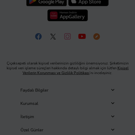
Çiçeksepeti olarak kişisel verilerinizin gizliliğini önemsiyoruz. Şirketimizin
kişisel veri işleme süreçleri hakkında detaylı bilgi almak için lütfen
Kişisel
Verilerin Korunması ve Gizlilik Politikası
’nı inceleyiniz.
Faydalı Bilgiler
Kurumsal
İletişim
Özel Günler