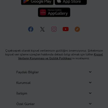
Çiçeksepeti olarak kişisel verilerinizin gizliliğini önemsiyoruz. Şirketimizin
kişisel veri işleme süreçleri hakkında detaylı bilgi almak için lütfen
Kişisel
Verilerin Korunması ve Gizlilik Politikası
’nı inceleyiniz.
Faydalı Bilgiler
Kurumsal
İletişim
Özel Günler