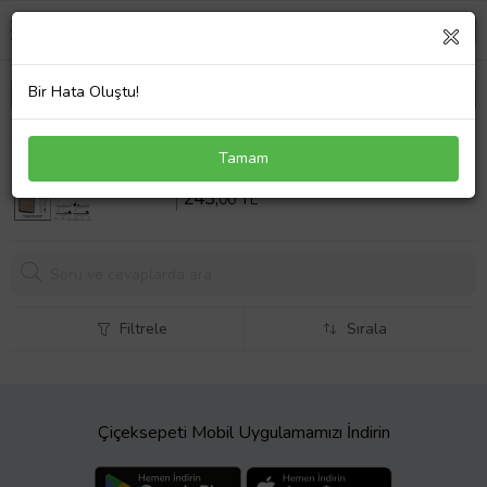
Bir Hata Oluştu!
Xiaomi REDMİ NOTE 9S Nano Ekran Koruyucu Ultra
Tamam
İNCE Esnek Hd Şeffaf
Sepette %20 İndirim
303
,75 TL
243,
00 TL
Filtrele
Sırala
Çiçeksepeti Mobil Uygulamamızı İndirin