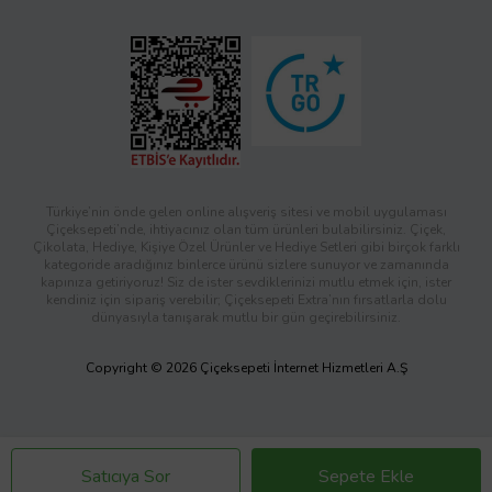
Türkiye’nin önde gelen online alışveriş sitesi ve mobil uygulaması
Çiçeksepeti’nde, ihtiyacınız olan tüm ürünleri bulabilirsiniz. Çiçek,
Çikolata, Hediye, Kişiye Özel Ürünler ve Hediye Setleri gibi birçok farklı
kategoride aradığınız binlerce ürünü sizlere sunuyor ve zamanında
kapınıza getiriyoruz! Siz de ister sevdiklerinizi mutlu etmek için, ister
kendiniz için sipariş verebilir; Çiçeksepeti Extra’nın fırsatlarla dolu
dünyasıyla tanışarak mutlu bir gün geçirebilirsiniz.
Copyright © 2026 Çiçeksepeti İnternet Hizmetleri A.Ş
Satıcıya Sor
Sepete Ekle