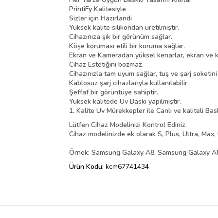
PrintiFy Kalitesiyle
Sizler için Hazırlandı
Yüksek kalite silikondan üretilmiştir.
Cihazınıza şık bir görünüm sağlar.
Köşe koruması etili bir koruma sağlar.
Ekran ve Kameradan yüksel kenarlar, ekran ve k
Cihaz Estetiğini bozmaz.
Cihazınızla tam uyum sağlar, tuş ve şarj soketin
Kablosuz şarj cihazlarıyla kullanılabilir.
Şeffaf bir görüntüye sahiptir.
Yüksek kalitede Uv Baskı yapılmıştır.
1. Kalite Uv Mürekkepler ile Canlı ve kaliteli Bas
Lütfen Cihaz Modelinizi Kontrol Ediniz.
Cihaz modelinizde ek olarak S, Plus, Ultra, Max, 
Örnek: Samsung Galaxy A8, Samsung Galaxy A8 
Ürün Kodu:
kcm67741434