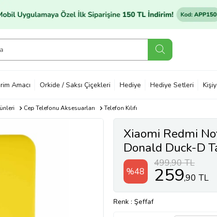
rim Amacı
Orkide / Saksı Çiçekleri
Hediye
Hediye Setleri
Kişi
ünleri
Cep Telefonu Aksesuarları
Telefon Kılıfı
Xiaomi Redmi Not
Donald Duck-D Tas
(Şeffaf)
499,90 TL
259
%48
,90 TL
Renk
: Şeffaf