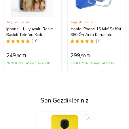
Kargo ile Teslimat
Kargo ile Teslimat
Iphone 11 Uyuymlu Resim
Apple iPhone 16 Kılıf Şeffaf
Baskılı Telefon Kılıfı
360 Ön Arka Korumalı
Silikon
(16)
(1)
249
299
,90 TL
,90 TL
26,65 TL'den Başlayan Taksitlerle
31,98 TL'den Başlayan Taksitlerle
Son Gezdikleriniz