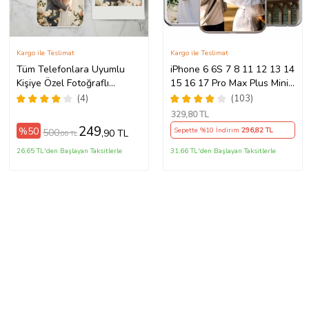
Kargo ile Teslimat
Kargo ile Teslimat
Tüm Telefonlara Uyumlu
iPhone 6 6S 7 8 11 12 13 14
Kişiye Özel Fotoğraflı
15 16 17 Pro Max Plus Mini
Telefon Kılıfı Modeller
Kılıf Kişiye Özel Resimli
(4)
(103)
Açıklamada
Fotoğraflı Silikon
329
,80 TL
249
%50
Sepette %10 İndirim
296
,82 TL
500
,90 TL
,00 TL
26,65 TL'den Başlayan Taksitlerle
31,66 TL'den Başlayan Taksitlerle