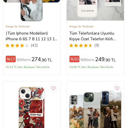
Kargo ile Teslimat
Kargo ile Teslimat
(Tüm Iphone Modelleri)
Tüm Telefonlara Uyumlu
iPhone 6 6S 7 8 11 12 13 14
Kişiye Özel Telefon Kılıfı
ax
15 16 17 Pro Max Plus Mini
Tüm Modeller Açıklamada
(42)
(9)
Kişiye Özel Resimli
Fotoğraflı Kılıf
274
249
%17
%50
329
500
,90 TL
,90 TL
,90 TL
,00 TL
29,32 TL'den Başlayan Taksitlerle
26,65 TL'den Başlayan Taksitlerle