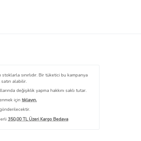
stoklarla sınırlıdır. Bir tüketici bu kampanya
tın alabilir.
arında değişiklik yapma hakkını saklı tutar.
renmek için
tıklayın.
gönderilecektir.
erli
350,00 TL Üzeri Kargo Bedava
 Görüntüle
iyat bilgileri, satıcı tarafından