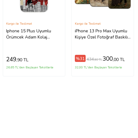
Kargo ile Teslimat
Kargo ile Teslimat
Iphone 15 Plus Uyumlu
iPhone 13 Pro Max Uyumlu
Örümcek Adam Kolaj
Kişiye Özel Fotoğraf Baskılı
Tasarımlı Şeffaf Telefon
Telefon Kılıfı
Kılıfı
300
249
%31
434
,00 TL
,90 TL
,80 TL
26,65 TL'den Başlayan Taksitlerle
32,00 TL'den Başlayan Taksitlerle