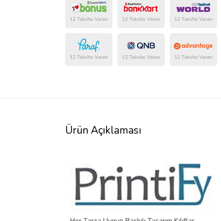
Ürün Açıklaması
Her Tarza Uygun Baskılı Tasarım Kılıflar