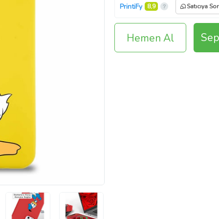
PrintiFy
8,9
Satıcıya Sor
Sep
Hemen Al