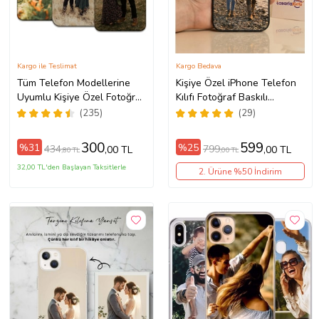
Kargo ile Teslimat
Kargo Bedava
Tüm Telefon Modellerine
Kişiye Özel iPhone Telefon
Uyumlu Kişiye Özel Fotoğraf
Kılıfı Fotoğraf Baskılı
Baskılı Telefon Kılıfı
11/13/14/14Pro/14ProMax/15/1
(235)
(29)
300
599
%31
%25
434
799
,00 TL
,00 TL
,80 TL
,00 TL
32,00 TL'den Başlayan Taksitlerle
2. Ürüne %50 İndirim