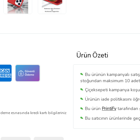
Ürün Özeti
Bu ürünün kampanyalı satışı 
stoğundan maksimum 10 adet sa
Çiçeksepeti kampanya koşull
Ürünün iade politikasını öğ
Bu ürün
PrintiFy
tarafından 
deme esnasında kredi kartı bilgileriniz
Bu satıcının ürünlerinde geç
Bu Satıcının
Tüm Ürünlerini
Ürün sayfasında gördüğünüz f