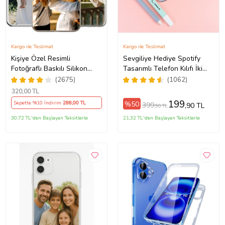
Kargo ile Teslimat
Kargo ile Teslimat
Kişiye Özel Resimli
Sevgiliye Hediye Spotify
Fotoğraflı Baskılı Silikon
Tasarımlı Telefon Kılıfı İki
5Pro/15ProMax/16/16e/16Plus/16Pro/16ProMax/17/17Air/17Pro/17ProM
Telefon Kılıfı Kapak Kılıf
Anahtarlık Hediyeli
(2675)
(1062)
(Telefon Modelleri
320
,00 TL
Açıklamada)
199
%50
Sepette %10 İndirim
288
,00 TL
399
,90 TL
,90 TL
30,72 TL'den Başlayan Taksitlerle
21,32 TL'den Başlayan Taksitlerle