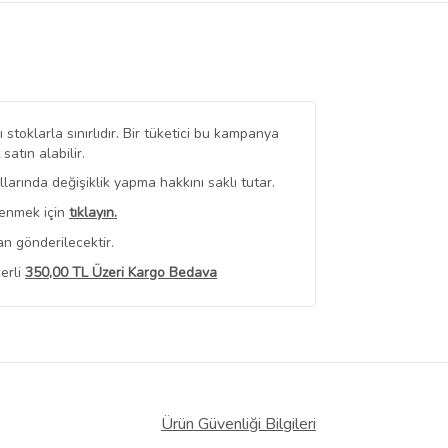
stoklarla sınırlıdır. Bir tüketici bu kampanya
tın alabilir.
arında değişiklik yapma hakkını saklı tutar.
renmek için
tıklayın.
n gönderilecektir.
erli
350,00 TL Üzeri Kargo Bedava
 Görüntüle
iyat bilgileri, satıcı tarafından
Ürün Güvenliği Bilgileri