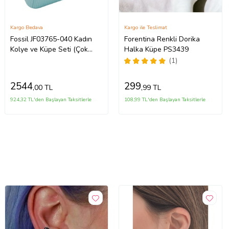
Kargo Bedava
Kargo ile Teslimat
Fossil JF03765-040 Kadın
Forentina Renkli Dorika
Kolye ve Küpe Seti (Çok
Halka Küpe PS3439
Renkli)
(1)
2544
299
,00 TL
,99 TL
924,32 TL'den Başlayan Taksitlerle
108,99 TL'den Başlayan Taksitlerle