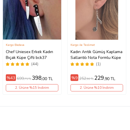
Kargo Bedava
Kargo ile Teslimat
Chef Uniesex Erkek Kadın
Kadın Antik Gümüş Kaplama
Bıçak Küpe Çifti bck37
Sallantılı Nota Formlu Küpe
(44)
(1)
398
229
%43
%9
699
252
,00 TL
,90 TL
,75 TL
,90 TL
2. Ürüne %15 İndirim
2. Ürüne %10 İndirim