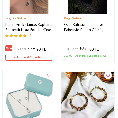
Kargo ile Teslimat
Kargo Bedava
Kadın Antik Gümüş Kaplama
Özel Kutusunda Hediye
Sallantılı Nota Formlu Küpe
Paketiyle Pollen Gümüş
Renk Zirkon Taşlı Küpe
(1)
Abiye Düğün Nişan Söz
Parti Davet Hediye Küpe
229
850
%9
252
1260
,90 TL
,00 TL
,90 TL
,00 TL
308,83 TL'den Başlayan Taksitlerle
2. Ürüne %10 İndirim