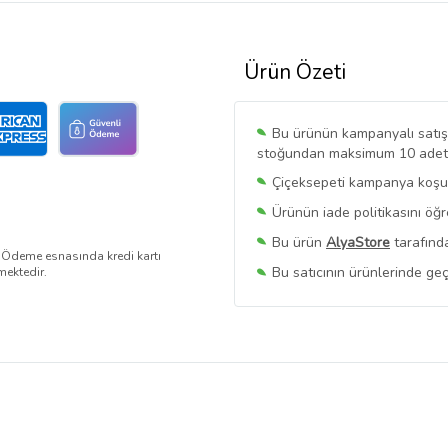
Ürün Özeti
Bu ürünün kampanyalı satışı 
stoğundan maksimum 10 adet sa
Çiçeksepeti kampanya koşull
Ürünün iade politikasını öğ
Bu ürün
AlyaStore
tarafında
. Ödeme esnasında kredi kartı
Bu satıcının ürünlerinde geç
mektedir.
Bu Satıcının
Tüm Ürünlerini
Ürün sayfasında gördüğünüz f
belirlenmektedir.