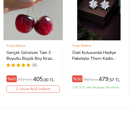
Kargo Bedava
Kargo Bedava
Gerçek Görünüm Tam 3
Özel Kutusunda Hediye
Boyutlu Büyük Boy Kiraz
Paketiyle Thorn Kadın
Küpe Çifti bck40 (Kırmızı)
Gümüş Renk Zirkon Taşlı
(6)
Abiye Düğün Nişan Söz
Parti Davet Küpe Hediye
405
479
%45
%50
737
957
,00 TL
,57 TL
,25 TL
,65 TL
Küpe
174,24 TL'den Başlayan Taksitlerle
2. Ürüne %15 İndirim