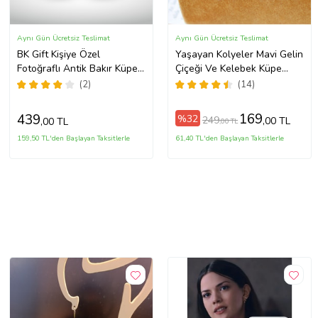
Aynı Gün Ücretsiz Teslimat
Aynı Gün Ücretsiz Teslimat
BK Gift Kişiye Özel
Yaşayan Kolyeler Mavi Gelin
Fotoğraflı Antik Bakır Küpe
Çiçeği Ve Kelebek Küpe
Model 1
Yke1
(2)
(14)
169
439
%32
249
,00 TL
,00 TL
,00 TL
159,50 TL'den Başlayan Taksitlerle
61,40 TL'den Başlayan Taksitlerle