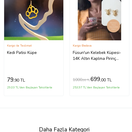
Kargo ile Teslimat
Kargo Bedava
Kedi Patisi Küpe
Füsun'un Kelebek Küpesi-
14K Altın Kaplma Pirinç
Kelebek Küpe Masumiyet
Müzesi İkonik Tasarım(2.5
cm) (Gold)
699
79
1000
,00 TL
,90 TL
,00 TL
29,03 TL'den Başlayan Taksitlerle
253,97 TL'den Başlayan Taksitlerle
Daha Fazla Kategori