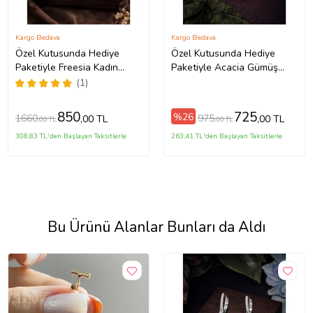
Kargo Bedava
Kargo Bedava
Özel Kutusunda Hediye
Özel Kutusunda Hediye
Paketiyle Freesia Kadın
Paketiyle Acacia Gümüş
Gümüş Renk Zirkon Taşlı
Renk Zirkon Taşlı Abiye
(1)
Abiye Düğün Nişan Söz
Düğün Nişan Söz Parti
Parti Davet Hediye Küpe
Davet Hediye Küpe
850
725
%26
1660
975
,00 TL
,00 TL
,00 TL
,00 TL
308,83 TL'den Başlayan Taksitlerle
263,41 TL'den Başlayan Taksitlerle
Bu Ürünü Alanlar Bunları da Aldı