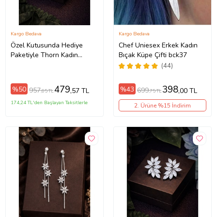
Kargo Bedava
Kargo Bedava
Özel Kutusunda Hediye
Chef Uniesex Erkek Kadın
Paketiyle Thorn Kadın
Bıçak Küpe Çifti bck37
Gümüş Renk Zirkon Taşlı
(44)
Abiye Düğün Nişan Söz
Parti Davet Küpe Hediye
479
398
%50
%43
957
699
,57 TL
,00 TL
,65 TL
,75 TL
Küpe
174,24 TL'den Başlayan Taksitlerle
2. Ürüne %15 İndirim