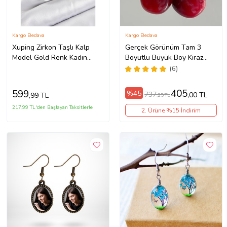
Kargo Bedava
Kargo Bedava
Xuping Zirkon Taşlı Kalp
Gerçek Görünüm Tam 3
Model Gold Renk Kadın
Boyutlu Büyük Boy Kiraz
Küpe // XD-BKP10857-ST
Küpe Çifti bck40 (Kırmızı)
(6)
(Renksiz)
405
599
%45
737
,00 TL
,99 TL
,25 TL
217,99 TL'den Başlayan Taksitlerle
2. Ürüne %15 İndirim