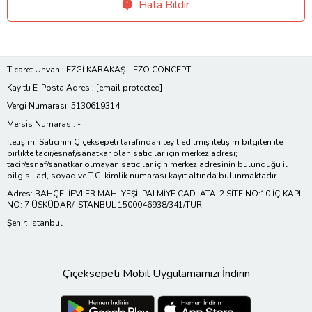
Hata Bildir
Ticaret Ünvanı: EZGİ KARAKAŞ - EZO CONCEPT
Kayıtlı E-Posta Adresi:
[email protected]
Vergi Numarası: 5130619314
Mersis Numarası: -
İletişim: Satıcının Çiçeksepeti tarafından teyit edilmiş iletişim bilgileri ile
birlikte tacir/esnaf/sanatkar olan satıcılar için merkez adresi;
tacir/esnaf/sanatkar olmayan satıcılar için merkez adresinin bulunduğu il
bilgisi, ad, soyad ve T.C. kimlik numarası kayıt altında bulunmaktadır.
Adres: BAHÇELİEVLER MAH. YEŞİLPALMİYE CAD. ATA-2 SİTE NO:10 İÇ KAPI
NO: 7 ÜSKÜDAR/ İSTANBUL 1500046938/341/TUR
Şehir: İstanbul
Çiçeksepeti Mobil Uygulamamızı İndirin