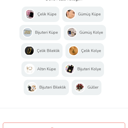
Çelik Küpe
Gümüş Küpe
Bijuteri Küpe
Gümüş Kolye
Çelik Bileklik
Çelik Kolye
Altın Küpe
Bijuteri Kolye
Bijuteri Bileklik
Güller