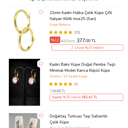
21mm Kadın Halka Çelik Küpe Çifti
İtalyan Kilitli mse25 (Sarı)
Kargo Bedava
(15)
%12
377
,00 TL
427
,25 TL
2. Ürüne %15 İndirim
Kadın Bakır Küpe Doğal Pembe Taşlı
Minimal Model Kanca Klipsli Küpe
Ücretsiz / 24 Saatte Kargo
(1)
749
,88 TL
Sepette %25 İndirim
562
,41 TL
Doğaltaş Turkuaz Taşı Sallantılı
Çelik Küpe