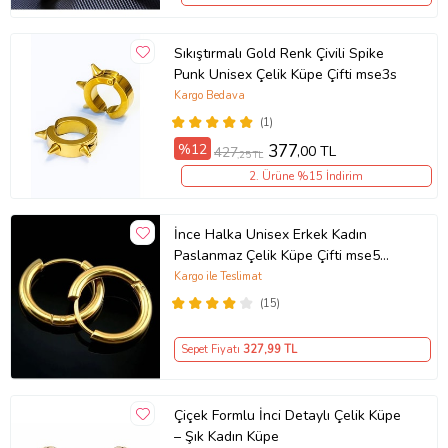
Sıkıştırmalı Gold Renk Çivili Spike
Punk Unisex Çelik Küpe Çifti mse3s
Kargo Bedava
(1)
%12
377
,00 TL
427
,25 TL
2. Ürüne %15 İndirim
İnce Halka Unisex Erkek Kadın
Paslanmaz Çelik Küpe Çifti mse5
(Sarı)
Kargo ile Teslimat
(15)
Sepet Fiyatı
327
,99 TL
Çiçek Formlu İnci Detaylı Çelik Küpe
– Şık Kadın Küpe