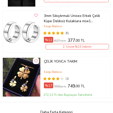
3mm Sıkıştırmalı Unisex Erkek Çelik
Küpe Deliksiz Kulaklara mse1
(Beyaz)
Kargo Bedava
(8)
%12
377
,00 TL
427
,25 TL
2. Ürüne %15 İndirim
ÇELİK YONCA TAKIM
Kargo Bedava
(3)
%17
749
,00 TL
900
,00 TL
272,13 TL'den Başlayan Taksitlerle
Daha Fazla Kategori