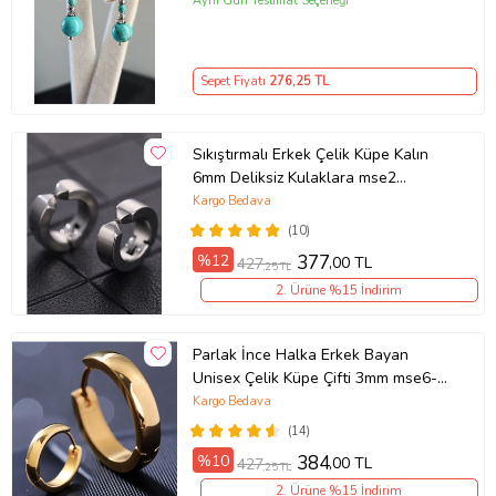
Aynı Gün Teslimat Seçeneği
Sepet Fiyatı
276
,25 TL
Sıkıştırmalı Erkek Çelik Küpe Kalın
6mm Deliksiz Kulaklara mse2
(Beyaz)
Kargo Bedava
(10)
%12
377
,00 TL
427
,25 TL
2. Ürüne %15 İndirim
Parlak İnce Halka Erkek Bayan
Unisex Çelik Küpe Çifti 3mm mse6-2
(Sarı)
Kargo Bedava
(14)
%10
384
,00 TL
427
,25 TL
2. Ürüne %15 İndirim