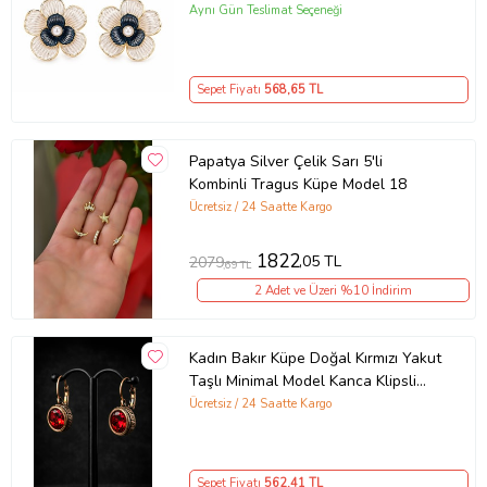
Aynı Gün Teslimat Seçeneği
Sepet Fiyatı
568
,65 TL
Papatya Silver Çelik Sarı 5'li
Kombinli Tragus Küpe Model 18
Ücretsiz / 24 Saatte Kargo
1822
,05 TL
2079
,69 TL
2 Adet ve Üzeri %10 İndirim
Kadın Bakır Küpe Doğal Kırmızı Yakut
Taşlı Minimal Model Kanca Klipsli
Küpe
Ücretsiz / 24 Saatte Kargo
Sepet Fiyatı
562
,41 TL