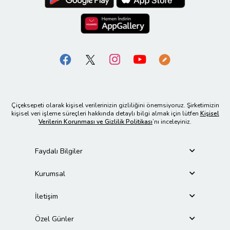
Çiçeksepeti olarak kişisel verilerinizin gizliliğini önemsiyoruz. Şirketimizin
kişisel veri işleme süreçleri hakkında detaylı bilgi almak için lütfen
Kişisel
Verilerin Korunması ve Gizlilik Politikası
’nı inceleyiniz.
Faydalı Bilgiler
Kurumsal
İletişim
Özel Günler