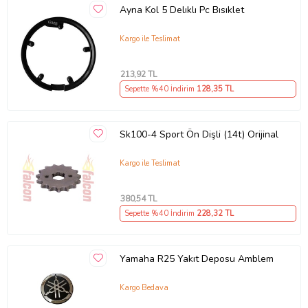
Ayna Kol 5 Delıklı Pc Bısıklet
Kargo ile Teslimat
213
,92 TL
Sepette %40 İndirim
128
,35 TL
Sk100-4 Sport Ön Dişli (14t) Orijinal
Kargo ile Teslimat
380
,54 TL
Sepette %40 İndirim
228
,32 TL
Yamaha R25 Yakıt Deposu Amblem
Kargo Bedava