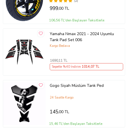
(2)
999
,00 TL
106,56 TL'den Başlayan Taksitlerle
Yamaha Nmax 2021 - 2024 Uyumlu
Tank Pad Set 006
Kargo Bedava
1690
,11 TL
Sepette %40 İndirim
1014
,07 TL
Gogo Siyah Müslüm Tank Ped
24 Saatte Kargo
145
,00 TL
15,46 TL'den Başlayan Taksitlerle