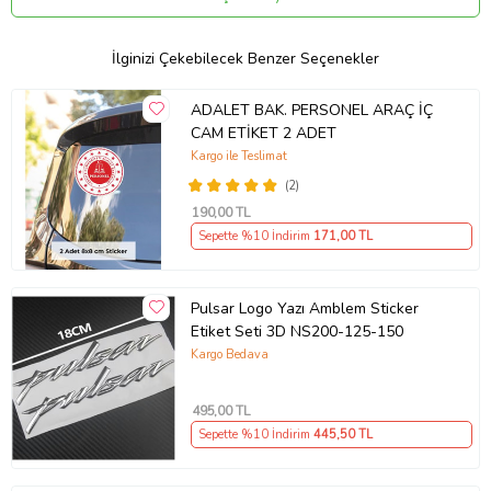
Mgbk:A4-069
İlginizi Çekebilecek Benzer Seçenekler
Ürün Kodu:
kcm95291271
ADALET BAK. PERSONEL ARAÇ İÇ
CAM ETİKET 2 ADET
Kargo ile Teslimat
(2)
190
,00 TL
Sepette %10 İndirim
171
,00 TL
Pulsar Logo Yazı Amblem Sticker
Etiket Seti 3D NS200-125-150
Kargo Bedava
495
,00 TL
Sepette %10 İndirim
445
,50 TL