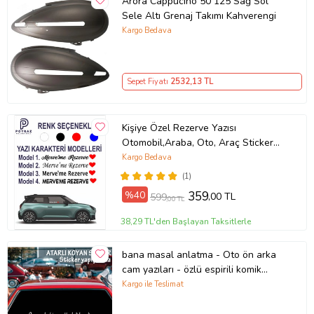
Arora Cappucino 50 125 Sağ Sol
Sele Altı Grenaj Takımı Kahverengi
Kargo Bedava
Sepet Fiyatı
2532
,13 TL
Kişiye Özel Rezerve Yazısı
Otomobil,Araba, Oto, Araç Sticker
(Parlak Beyaz)
Kargo Bedava
(1)
%40
359
,00 TL
599
,00 TL
38,29 TL'den Başlayan Taksitlerle
bana masal anlatma - Oto ön arka
cam yazıları - özlü espirili komik
türkçe koyan sözler
Kargo ile Teslimat