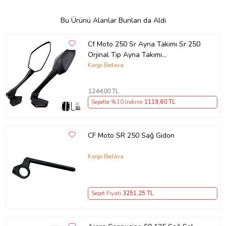
Bu Ürünü Alanlar Bunları da Aldı
Cf Moto 250 Sr Ayna Takımı Sr 250
Orjinal Tip Ayna Takımı
Kaliteli_Supermoto (Renksiz)
Kargo Bedava
1244
,00 TL
Sepette %10 İndirim
1119
,60 TL
CF Moto SR 250 Sağ Gidon
Kargo Bedava
Sepet Fiyatı
3251
,25 TL