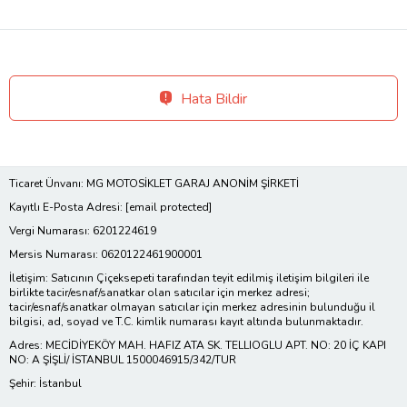
Hata Bildir
Ticaret Ünvanı: MG MOTOSİKLET GARAJ ANONİM ŞİRKETİ
Kayıtlı E-Posta Adresi:
[email protected]
Vergi Numarası: 6201224619
Mersis Numarası: 0620122461900001
İletişim: Satıcının Çiçeksepeti tarafından teyit edilmiş iletişim bilgileri ile
birlikte tacir/esnaf/sanatkar olan satıcılar için merkez adresi;
tacir/esnaf/sanatkar olmayan satıcılar için merkez adresinin bulunduğu il
bilgisi, ad, soyad ve T.C. kimlik numarası kayıt altında bulunmaktadır.
Adres: MECİDİYEKÖY MAH. HAFIZ ATA SK. TELLIOGLU APT. NO: 20 İÇ KAPI
NO: A ŞİŞLİ/ İSTANBUL 1500046915/342/TUR
Şehir: İstanbul