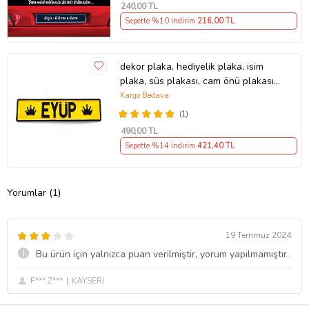
240
,00 TL
Sepette %10 İndirim
216
,00 TL
dekor plaka, hediyelik plaka, isim
plaka, süs plakası, cam önü plakası,
tırcı plakası (Sarı-Siyah)
Kargo Bedava
(1)
490
,00 TL
Sepette %14 İndirim
421
,40 TL
Yorumlar (1)
19 Temmuz 2024
Bu ürün için yalnızca puan verilmiştir, yorum yapılmamıştır.
F*** Z***
KAYSERİ