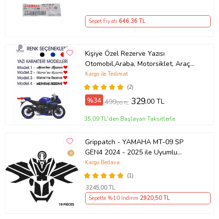
Sepet Fiyatı
646
,36 TL
Kişiye Özel Rezerve Yazısı
Otomobil,Araba, Motorsiklet, Araç
Sticker
Kargo ile Teslimat
(2)
%34
329
,00 TL
499
,00 TL
35,09 TL'den Başlayan Taksitlerle
Grippatch - YAMAHA MT-09 SP
GEN4 2024 - 2025 ile Uyumlu
Kaydırmaz 6D Karbon 19 Parça Tank
Kargo Bedava
Pad Seti GC80
(1)
3245
,00 TL
Sepette %10 İndirim
2920
,50 TL