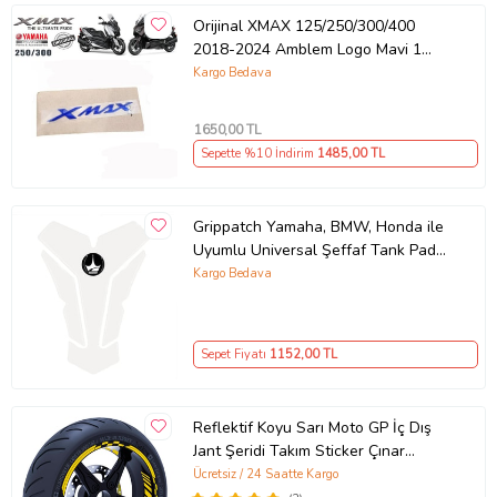
Orijinal XMAX 125/250/300/400
2018-2024 Amblem Logo Mavi 1
Adet
Kargo Bedava
1650
,00 TL
Sepette %10 İndirim
1485
,00 TL
Grippatch Yamaha, BMW, Honda ile
Uyumlu Universal Şeffaf Tank Pad
GT09
Kargo Bedava
Sepet Fiyatı
1152
,00 TL
Reflektif Koyu Sarı Moto GP İç Dış
Jant Şeridi Takım Sticker Çınar
Extreme
Ücretsiz / 24 Saatte Kargo