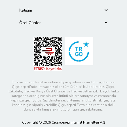
İletişim
Özel Günler
Türkiye’nin önde gelen online alışveriş sitesi ve mobil uygulaması
Çiçeksepeti’nde, ihtiyacınız olan tüm ürünleri bulabilirsiniz. Çiçek,
Çikolata, Hediye, Kişiye Özel Ürünler ve Hediye Setleri gibi birçok farklı
kategoride aradığınız binlerce ürünü sizlere sunuyor ve zamanında
kapınıza getiriyoruz! Siz de ister sevdiklerinizi mutlu etmek için, ister
kendiniz için sipariş verebilir; Çiçeksepeti Extra’nın fırsatlarla dolu
dünyasıyla tanışarak mutlu bir gün geçirebilirsiniz.
Copyright © 2026 Çiçeksepeti İnternet Hizmetleri A.Ş