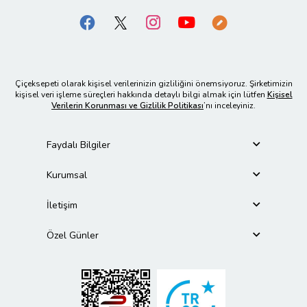
Çiçeksepeti olarak kişisel verilerinizin gizliliğini önemsiyoruz. Şirketimizin
kişisel veri işleme süreçleri hakkında detaylı bilgi almak için lütfen
Kişisel
Verilerin Korunması ve Gizlilik Politikası
’nı inceleyiniz.
Faydalı Bilgiler
Kurumsal
İletişim
Özel Günler