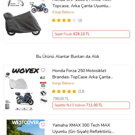
Topcase, Arka Çanta Uyumlu
Motosiklet Branda, Motor Örtüsü ,
Kargo Bedava
Çadır
(1)
Sepet Fiyatı
629
,10 TL
Bu Ürünü Alanlar Bunları da Aldı
Honda Forza 250 Motosiklet
Brandası TopCase Arka Çanta
Uyumlu Branda,Örtü
Kargo Bedava
(13)
790
,00 TL
Sepette %10 İndirim
711
,00 TL
Yamaha XMAX 300 Tech MAX
Uyumlu (Gri-Siyah) Reflektörlü