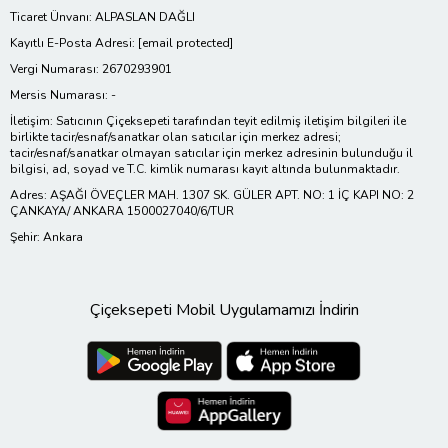
Ticaret Ünvanı: ALPASLAN DAĞLI
Kayıtlı E-Posta Adresi:
[email protected]
Vergi Numarası: 2670293901
Mersis Numarası: -
İletişim: Satıcının Çiçeksepeti tarafından teyit edilmiş iletişim bilgileri ile
birlikte tacir/esnaf/sanatkar olan satıcılar için merkez adresi;
tacir/esnaf/sanatkar olmayan satıcılar için merkez adresinin bulunduğu il
bilgisi, ad, soyad ve T.C. kimlik numarası kayıt altında bulunmaktadır.
Adres: AŞAĞI ÖVEÇLER MAH. 1307 SK. GÜLER APT. NO: 1 İÇ KAPI NO: 2
ÇANKAYA/ ANKARA 1500027040/6/TUR
Şehir: Ankara
Çiçeksepeti Mobil Uygulamamızı İndirin