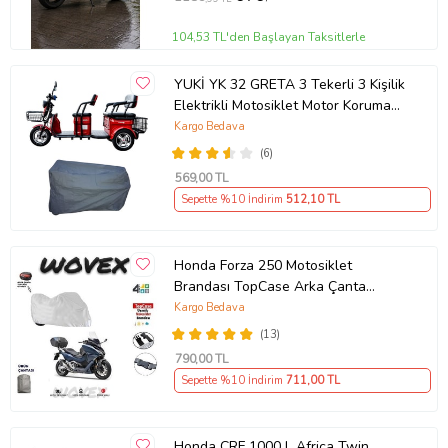
104,53 TL'den Başlayan Taksitlerle
YUKİ YK 32 GRETA 3 Tekerli 3 Kişilik
Elektrikli Motosiklet Motor Koruma
Brandası Ultra Dayanıklı
Kargo Bedava
(6)
569
,00 TL
Sepette %10 İndirim
512
,10 TL
Honda Forza 250 Motosiklet
Brandası TopCase Arka Çanta
Uyumlu Branda,Örtü
Kargo Bedava
(13)
790
,00 TL
Sepette %10 İndirim
711
,00 TL
Honda CRF 1000 L Africa Twin