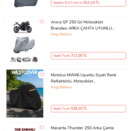
Sepette %10 İndirim
512
,10 TL
Arora GP 250 Gri Motosiklet
Brandası ARKA ÇANTA UYUMLU
DEĞİLDİR
Kargo Bedava
Sepet Fiyatı
711
,00 TL
Motolux MW46 Uyumlu Siyah Renk
Reflektörlü ,Motosiklet
Brandası,Motor Branda Motor
Kargo Bedava
Örtüsü (Güvenlik Kilidi ve Bağlantı
Tokalı)
Sepet Fiyatı
539
,10 TL
Maranta Thunder 250 Arka Çanta