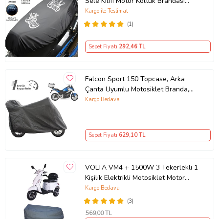
Sele Kılıfı Motor Koltuk Brandası
Ürün Kodu:
kcm5284624
Siyah
Kargo ile Teslimat
(1)
Sepet Fiyatı
292
,46 TL
Falcon Sport 150 Topcase, Arka
Çanta Uyumlu Motosiklet Branda,
Motor Örtüsü , Çadır
Kargo Bedava
Sepet Fiyatı
629
,10 TL
VOLTA VM4 + 1500W 3 Tekerlekli 1
Kişilik Elektrikli Motosiklet Motor
Koruma Brandası Ultra Dayanıklı
Kargo Bedava
(3)
569
,00 TL