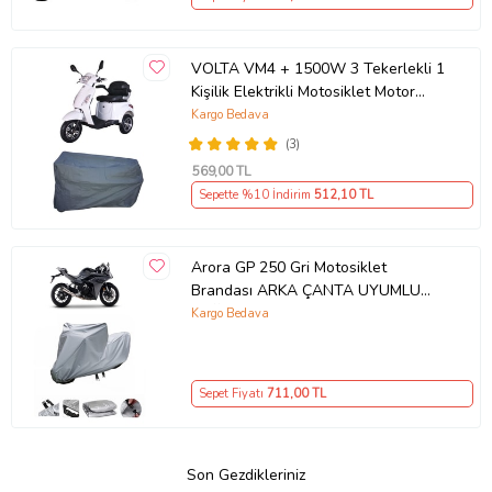
VOLTA VM4 + 1500W 3 Tekerlekli 1
Kişilik Elektrikli Motosiklet Motor
Koruma Brandası Ultra Dayanıklı
Kargo Bedava
(3)
569
,00 TL
Sepette %10 İndirim
512
,10 TL
Arora GP 250 Gri Motosiklet
Brandası ARKA ÇANTA UYUMLU
DEĞİLDİR
Kargo Bedava
Sepet Fiyatı
711
,00 TL
Son Gezdikleriniz