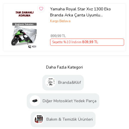
Yamaha Royal Star Xvz 1300 Eko
Branda Arka Çanta Uyumlu
Ekonomik Gri
Kargo Bedava
899
,99 TL
Sepette %10 İndirim
809
,99 TL
Daha Fazla Kategori
Branda&Kılıf
Diğer Motosiklet Yedek Parça
Bakım & Temizlik Ürünleri