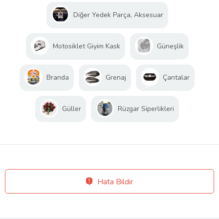
Diğer Yedek Parça, Aksesuar
Motosiklet Giyim Kask
Güneşlik
Branda
Grenaj
Çantalar
Güller
Rüzgar Siperlikleri
Hata Bildir