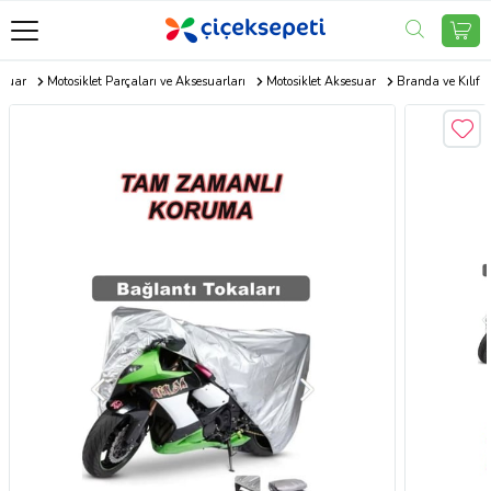
esuar
Motosiklet Parçaları ve Aksesuarları
Motosiklet Aksesuar
Branda ve Kılıf