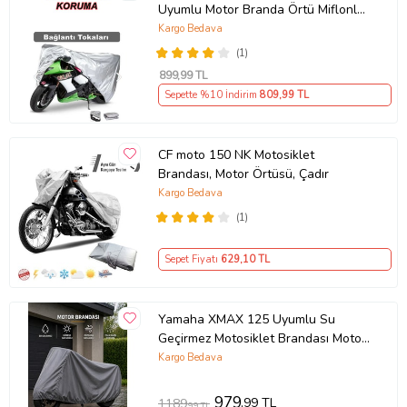
Uyumlu Motor Branda Örtü Miflonlu
Premium 4 Mevsim Koruma Gri
Kargo Bedava
(1)
899
,99 TL
Sepette %10 İndirim
809
,99 TL
CF moto 150 NK Motosiklet
Brandası, Motor Örtüsü, Çadır
Kargo Bedava
(1)
Sepet Fiyatı
629
,10 TL
Yamaha XMAX 125 Uyumlu Su
Geçirmez Motosiklet Brandası Motor
Branda
Kargo Bedava
979
,99 TL
1189
,99 TL