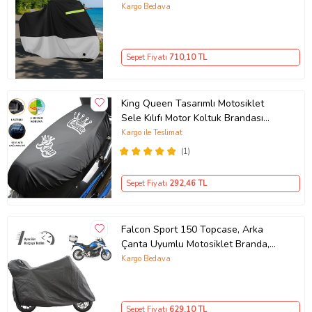
,Motosiklet Brandası,Motor Branda
Kargo Bedava
Motor Örtüsü (Güvenlik Kilidi ve
Bağlantı Tokalı)
Sepet Fiyatı
710
,10 TL
King Queen Tasarımlı Motosiklet
Sele Kılıfı Motor Koltuk Brandası
Siyah
Kargo ile Teslimat
(1)
Sepet Fiyatı
292
,46 TL
Falcon Sport 150 Topcase, Arka
Çanta Uyumlu Motosiklet Branda,
Motor Örtüsü , Çadır
Kargo Bedava
Sepet Fiyatı
629
,10 TL