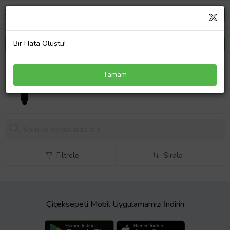
Bir Hata Oluştu!
Yamaha Xmax 250 Ayna Bağlantı Kütüğü Orjinal
Tamam
2018-2022 (B74-F5867-00)
Filtrele
Sırala
Çiçeksepeti Mobil Uygulamamızı İndirin