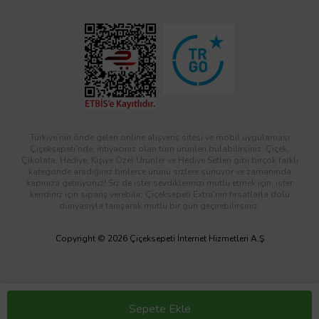
Türkiye’nin önde gelen online alışveriş sitesi ve mobil uygulaması
Çiçeksepeti’nde, ihtiyacınız olan tüm ürünleri bulabilirsiniz. Çiçek,
Çikolata, Hediye, Kişiye Özel Ürünler ve Hediye Setleri gibi birçok farklı
kategoride aradığınız binlerce ürünü sizlere sunuyor ve zamanında
kapınıza getiriyoruz! Siz de ister sevdiklerinizi mutlu etmek için, ister
kendiniz için sipariş verebilir; Çiçeksepeti Extra’nın fırsatlarla dolu
dünyasıyla tanışarak mutlu bir gün geçirebilirsiniz.
Copyright © 2026 Çiçeksepeti İnternet Hizmetleri A.Ş
Sepete Ekle