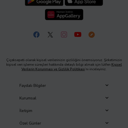
Çiçeksepeti olarak kişisel verilerinizin gizliliğini önemsiyoruz. Şirketimizin
kişisel veri işleme süreçleri hakkında detaylı bilgi almak için lütfen
Kişisel
Verilerin Korunması ve Gizlilik Politikası
’nı inceleyiniz.
Faydalı Bilgiler
Kurumsal
İletişim
Özel Günler