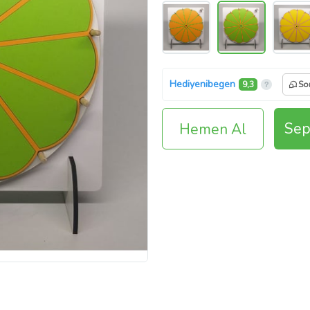
Hediyenibegen
9,3
So
Sep
Hemen Al