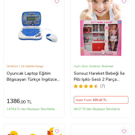
Ücretsiz / 24 Saatte Kargo
Aynı Gün Ücretsiz Teslimat
Oyuncak Laptop Eğitim
Sonsuz Hareket Bebeği İle
Bilgisayarı Türkçe İngilizce
Pilli Işıklı-Sesli 2 Parça
Eğitici Mavi
Oyuncak Mutfak Seti
(7)
(Kırmızı)
1386
Sepet Fiyatı
620
,42 TL
,00 TL
147,84 TL'den Başlayan Taksitlerle
66,17 TL'den Başlayan Taksitlerle