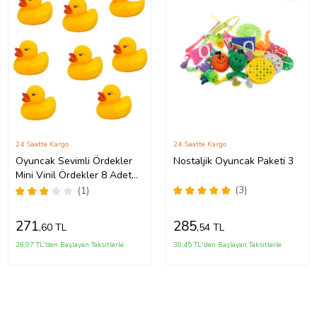
24 Saatte Kargo
24 Saatte Kargo
Oyuncak Sevimli Ördekler
Nostaljik Oyuncak Paketi 3
Mini Vinil Ördekler 8 Adet
Sesli
(3)
(1)
271
285
,60 TL
,54 TL
28,97 TL'den Başlayan Taksitlerle
30,45 TL'den Başlayan Taksitlerle