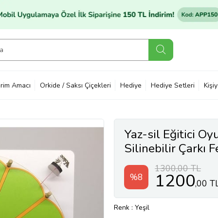
rim Amacı
Orkide / Saksı Çiçekleri
Hediye
Hediye Setleri
Kişi
Yaz-sil Eğitici Oy
Silinebilir Çarkı 
(Yeşil)
1300,00 TL
1200
%8
,00 T
Renk
: Yeşil