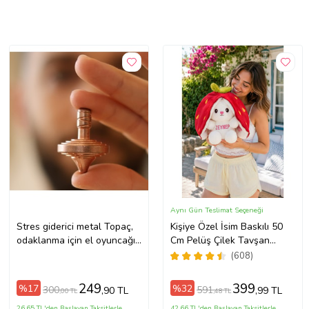
Aynı Gün Teslimat Seçeneği
Stres giderici metal Topaç,
Kişiye Özel İsim Baskılı 50
odaklanma için el oyuncağı,
Cm Pelüş Çilek Tavşan
Siyah, Gümüş, Bakır, Altın
(Kırmızı)
(608)
renk spinner
249
399
%17
%32
300
591
,90 TL
,99 TL
,00 TL
,48 TL
26,65 TL'den Başlayan Taksitlerle
42,66 TL'den Başlayan Taksitlerle