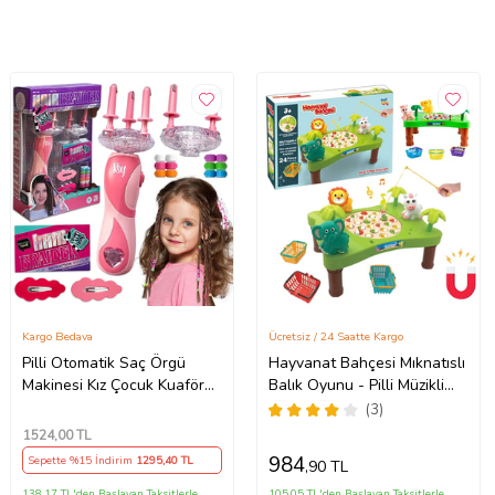
Kargo Bedava
Ücretsiz / 24 Saatte Kargo
Pilli Otomatik Saç Örgü
Hayvanat Bahçesi Mıknatıslı
Makinesi Kız Çocuk Kuaför
Balık Oyunu - Pilli Müzikli
Oyuncak Seti
Balık Tutma Oyunu - Şarkılı
(3)
Manyetik Eğitici
1524
,00 TL
984
Sepette %15 İndirim
1295
,40 TL
,90 TL
138,17 TL'den Başlayan Taksitlerle
105,05 TL'den Başlayan Taksitlerle