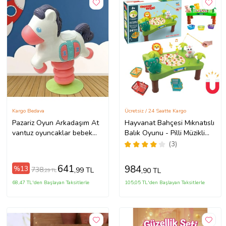
Kargo Bedava
Ücretsiz / 24 Saatte Kargo
Pazariz Oyun Arkadaşım At
Hayvanat Bahçesi Mıknatıslı
vantuz oyuncaklar bebek
Balık Oyunu - Pilli Müzikli
yemek mama bebek çocuk
Balık Tutma Oyunu - Şarkılı
(3)
rahatlatıcı oyuncak (Beyaz)
Manyetik Eğitici
641
984
%13
738
,99 TL
,90 TL
,29 TL
68,47 TL'den Başlayan Taksitlerle
105,05 TL'den Başlayan Taksitlerle