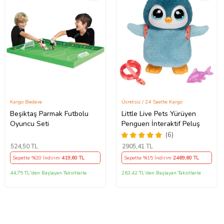
Kargo Bedava
Ücretsiz / 24 Saatte Kargo
Beşiktaş Parmak Futbolu
Little Live Pets Yürüyen
Oyuncu Seti
Penguen İnteraktif Peluş
(6)
524
,50 TL
2905
,41 TL
Sepette %20 İndirim
419
,60 TL
Sepette %15 İndirim
2469
,60 TL
44,75 TL'den Başlayan Taksitlerle
263,42 TL'den Başlayan Taksitlerle