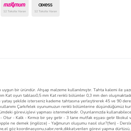
belirlenmektedir.
n uygun bir üründür. Ahşap malzeme kullanılmıştır. Tahta kalemi ile yazılı
mm Kat oyun tablası0,5 mm Kat renkli bölümler 0,3 mm den oluşmaktadır
 yatay şekilde isterseniz kademe tahtasına yerleştirerek 45 ve 90 derece
n kullanımı Çarkıfelek oyunumuzun renkli bölümlerine düşündüğümüz kurgu
mdeki görevi,işlevi yapması istenmektedir. Oyunlarınızda kullanabileceğ
Otur - Kalk - Kırmızı bir şey getir - 3 tane mutfak eşyası getir Ilkokul 
Apple ne demek (ingilizce) - Yağmurun oluşumu nasıl olur?(fen) - Dersl
me,el göz koordinasyonu,sabır,renk,dikkat,verilen görevi yapma dürtüsü