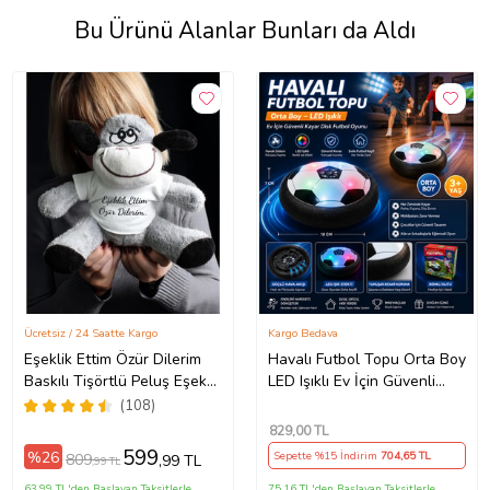
Bu Ürünü Alanlar Bunları da Aldı
Ücretsiz / 24 Saatte Kargo
Kargo Bedava
Eşeklik Ettim Özür Dilerim
Havalı Futbol Topu Orta Boy
Baskılı Tişörtlü Peluş Eşek
LED Işıklı Ev İçin Güvenli
22cm - Özür Hediyesi
Kayar Disk Futbol Oyunu
(108)
Oyuncak Peluş (Gri)
829
,00 TL
599
%26
Sepette %15 İndirim
704
,65 TL
809
,99 TL
,99 TL
63,99 TL'den Başlayan Taksitlerle
75,16 TL'den Başlayan Taksitlerle