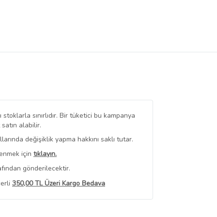
stoklarla sınırlıdır. Bir tüketici bu kampanya
tın alabilir.
arında değişiklik yapma hakkını saklı tutar.
renmek için
tıklayın.
fından gönderilecektir.
erli
350,00 TL Üzeri Kargo Bedava
 Görüntüle
iyat bilgileri, satıcı tarafından