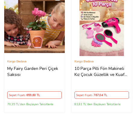
Kargo Bedava
Kargo Bedava
My Fairy Garden Peri Çiçek
10 Parça Pilli Fön Makineli
Saksısı
Kız Çocuk Güzellik ve Kuaför
Seti
Sepet Fiyatı
659
,60 TL
Sepet Fiyatı
767
,04 TL
70,35 TL'den Başlayan Taksitlerle
81,81 TL'den Başlayan Taksitlerle