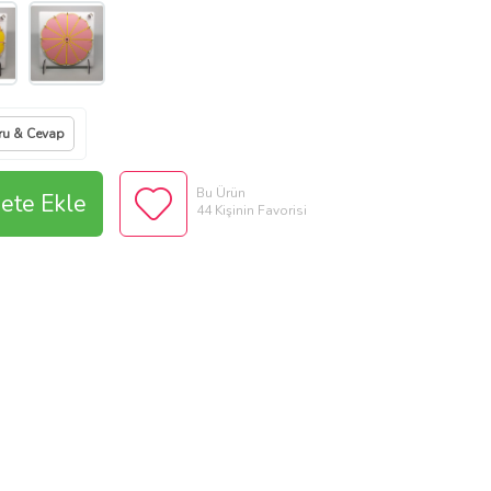
ru & Cevap
Bu Ürün
ete Ekle
44 Kişinin Favorisi