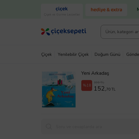
Çiçek ve Gurme Lezzetler
Çiçek
Yenilebilir Çiçek
Doğum Günü
Gönde
Yeni Arkadaş
186 TL
%18
152,
70 TL