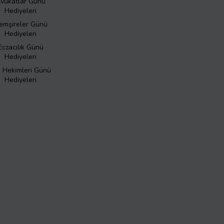
vukatlar Günü
Hediyeleri
emşireler Günü
Hediyeleri
Eczacılık Günü
Hediyeleri
ş Hekimleri Günü
Hediyeleri