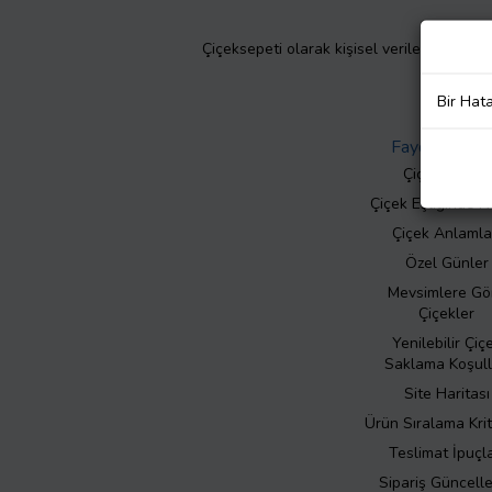
Çiçeksepeti olarak kişisel verilerinizin giz
Bir Hat
Faydalı Bilgil
Çiçek Bakımı
Çiçek Eşliğinde N
Çiçek Anlamla
Özel Günler
Mevsimlere Gö
Çiçekler
Yenilebilir Çiç
Saklama Koşull
Site Haritası
Ürün Sıralama Krit
Teslimat İpuçla
Sipariş Güncell